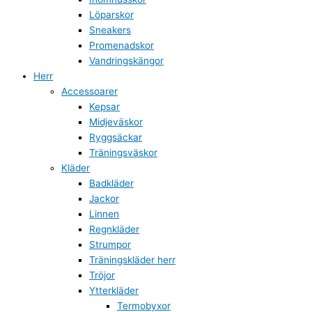
Löparskor
Sneakers
Promenadskor
Vandringskängor
Herr
Accessoarer
Kepsar
Midjeväskor
Ryggsäckar
Träningsväskor
Kläder
Badkläder
Jackor
Linnen
Regnkläder
Strumpor
Träningskläder herr
Tröjor
Ytterkläder
Termobyxor