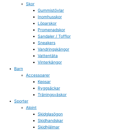
Skor
Gummistövlar
Inomhusskor
Löparskor
Promenadskor
Sandaler / Tofflor
Sneakers
Vandringskängor
Vattentäta
Vinterkängor
Barn
Accessoarer
Kepsar
Ryggsäckar
Träningsväskor
Sporter
Alpint
Skidglasögon
Skidhandskar
Skidhjälmar