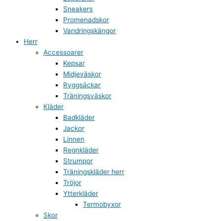
Sneakers
Promenadskor
Vandringskängor
Herr
Accessoarer
Kepsar
Midjeväskor
Ryggsäckar
Träningsväskor
Kläder
Badkläder
Jackor
Linnen
Regnkläder
Strumpor
Träningskläder herr
Tröjor
Ytterkläder
Termobyxor
Skor