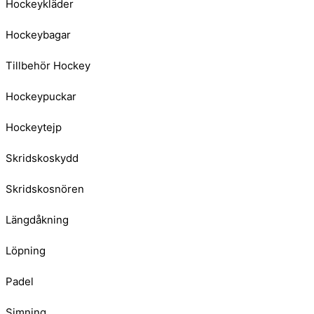
Hockeykläder
Hockeybagar
Tillbehör Hockey
Hockeypuckar
Hockeytejp
Skridskoskydd
Skridskosnören
Längdåkning
Löpning
Padel
Simning