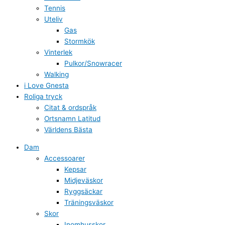
Tennis
Uteliv
Gas
Stormkök
Vinterlek
Pulkor/Snowracer
Walking
i Love Gnesta
Roliga tryck
Citat & ordspråk
Ortsnamn Latitud
Världens Bästa
Dam
Accessoarer
Kepsar
Midjeväskor
Ryggsäckar
Träningsväskor
Skor
Inomhusskor