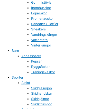
Gummistövlar
Inomhusskor
Löparskor
Promenadskor
Sandaler / Tofflor
Sneakers
Vandringskängor
Vattentäta
Vinterkängor
Barn
Accessoarer
Kepsar
Ryggsäckar
Träningsväskor
Sporter
Alpint
Skidglasögon
Skidhandskar
Skidhjälmar
Skidstrumpor