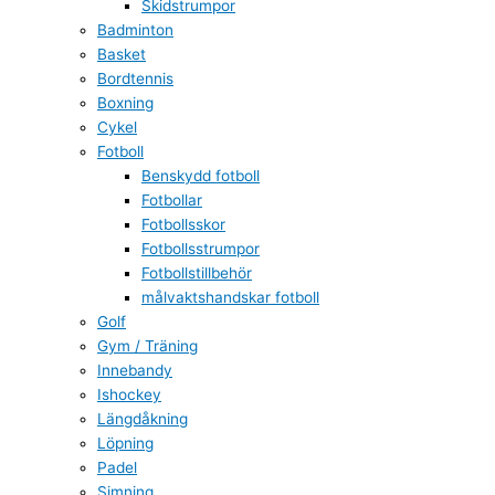
Skidstrumpor
Badminton
Basket
Bordtennis
Boxning
Cykel
Fotboll
Benskydd fotboll
Fotbollar
Fotbollsskor
Fotbollsstrumpor
Fotbollstillbehör
målvaktshandskar fotboll
Golf
Gym / Träning
Innebandy
Ishockey
Längdåkning
Löpning
Padel
Simning