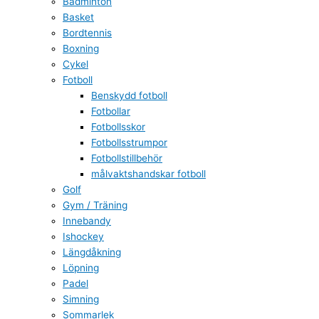
Badminton
Basket
Bordtennis
Boxning
Cykel
Fotboll
Benskydd fotboll
Fotbollar
Fotbollsskor
Fotbollsstrumpor
Fotbollstillbehör
målvaktshandskar fotboll
Golf
Gym / Träning
Innebandy
Ishockey
Längdåkning
Löpning
Padel
Simning
Sommarlek