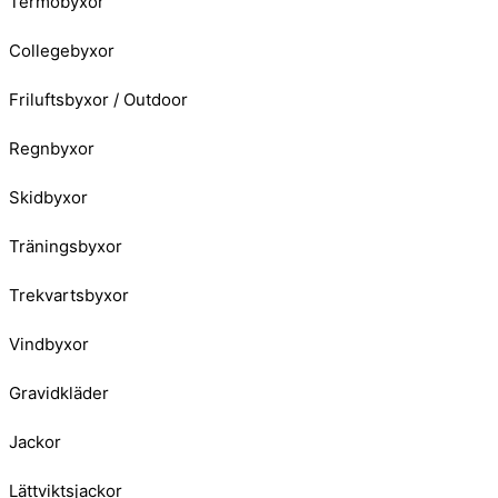
Termobyxor
Collegebyxor
Friluftsbyxor / Outdoor
Regnbyxor
Skidbyxor
Träningsbyxor
Trekvartsbyxor
Vindbyxor
Gravidkläder
Jackor
Lättviktsjackor