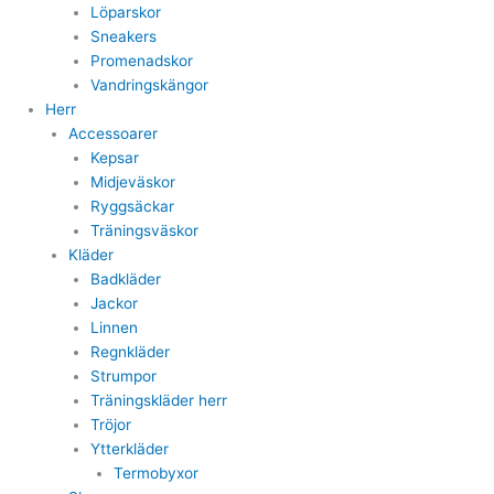
Löparskor
Sneakers
Promenadskor
Vandringskängor
Herr
Accessoarer
Kepsar
Midjeväskor
Ryggsäckar
Träningsväskor
Kläder
Badkläder
Jackor
Linnen
Regnkläder
Strumpor
Träningskläder herr
Tröjor
Ytterkläder
Termobyxor