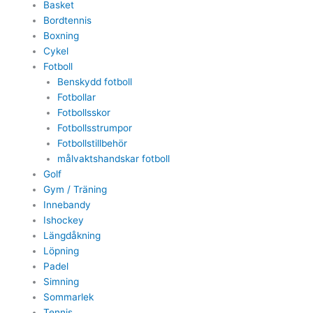
Basket
Bordtennis
Boxning
Cykel
Fotboll
Benskydd fotboll
Fotbollar
Fotbollsskor
Fotbollsstrumpor
Fotbollstillbehör
målvaktshandskar fotboll
Golf
Gym / Träning
Innebandy
Ishockey
Längdåkning
Löpning
Padel
Simning
Sommarlek
Tennis