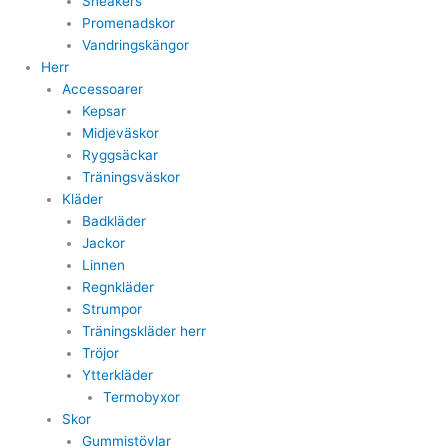
Sneakers
Promenadskor
Vandringskängor
Herr
Accessoarer
Kepsar
Midjeväskor
Ryggsäckar
Träningsväskor
Kläder
Badkläder
Jackor
Linnen
Regnkläder
Strumpor
Träningskläder herr
Tröjor
Ytterkläder
Termobyxor
Skor
Gummistövlar