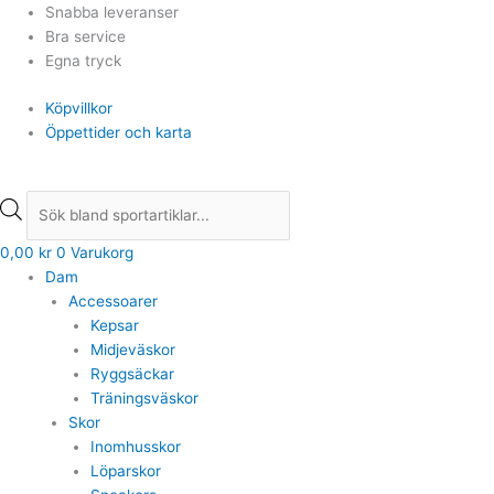
Hoppa
Min
Min
Products
Products
Max
Max
Snabba leveranser
till
pris
pris
search
search
pris
pris
Bra service
innehåll
Egna tryck
Köpvillkor
Öppettider och karta
0,00
kr
0
Varukorg
Dam
Accessoarer
Kepsar
Midjeväskor
Ryggsäckar
Träningsväskor
Skor
Inomhusskor
Löparskor