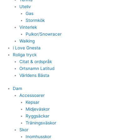
Uteliv
Gas
Stormkök
Vinterlek
Pulkor/Snowracer
Walking
i Love Gnesta
Roliga tryck
Citat & ordspråk
Ortsnamn Latitud
Världens Bästa
Dam
Accessoarer
Kepsar
Midjeväskor
Ryggsäckar
Träningsväskor
Skor
Inomhusskor