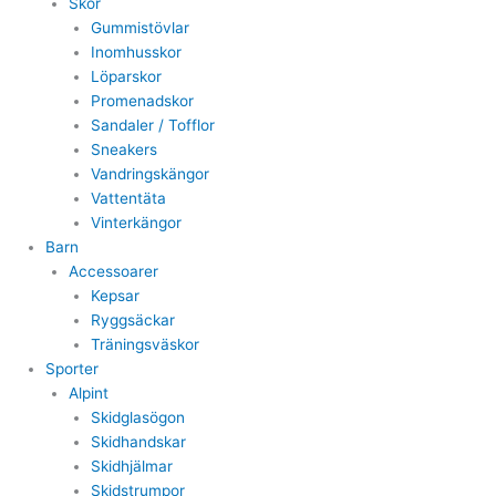
Skor
Gummistövlar
Inomhusskor
Löparskor
Promenadskor
Sandaler / Tofflor
Sneakers
Vandringskängor
Vattentäta
Vinterkängor
Barn
Accessoarer
Kepsar
Ryggsäckar
Träningsväskor
Sporter
Alpint
Skidglasögon
Skidhandskar
Skidhjälmar
Skidstrumpor