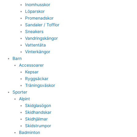
Inomhusskor
Löparskor
Promenadskor
Sandaler / Tofflor
Sneakers
Vandringskängor
Vattentäta
Vinterkängor
Barn
Accessoarer
Kepsar
Ryggsäckar
Träningsväskor
Sporter
Alpint
Skidglasögon
Skidhandskar
Skidhjälmar
Skidstrumpor
Badminton