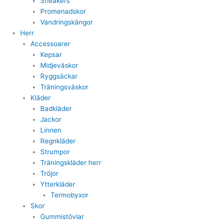
Sneakers
Promenadskor
Vandringskängor
Herr
Accessoarer
Kepsar
Midjeväskor
Ryggsäckar
Träningsväskor
Kläder
Badkläder
Jackor
Linnen
Regnkläder
Strumpor
Träningskläder herr
Tröjor
Ytterkläder
Termobyxor
Skor
Gummistövlar