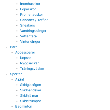
Inomhusskor
Löparskor
Promenadskor
Sandaler / Tofflor
Sneakers
Vandringskängor
Vattentäta
Vinterkängor
Barn
Accessoarer
Kepsar
Ryggsäckar
Träningsväskor
Sporter
Alpint
Skidglasögon
Skidhandskar
Skidhjälmar
Skidstrumpor
Badminton