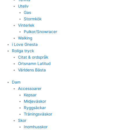
Uteliv
Gas
Stormkök
Vinterlek
Pulkor/Snowracer
Walking
i Love Gnesta
Roliga tryck
Citat & ordspråk
Ortsnamn Latitud
Världens Bästa
Dam
Accessoarer
Kepsar
Midjeväskor
Ryggsäckar
Träningsväskor
Skor
Inomhusskor