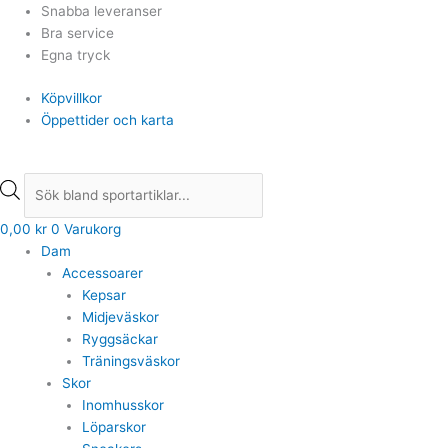
Hoppa
Min
Min
Products
Products
Det
Det
Max
Max
Snabba leveranser
till
pris
pris
search
search
ursprungliga
nuvarande
pris
pris
Bra service
innehåll
priset
priset
Egna tryck
var:
är:
Köpvillkor
1.499,00 kr.
749,00 kr.
Öppettider och karta
0,00
kr
0
Varukorg
Dam
Accessoarer
Kepsar
Midjeväskor
Ryggsäckar
Träningsväskor
Skor
Inomhusskor
Löparskor