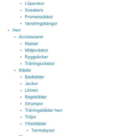
Löparskor
Sneakers
Promenadskor
Vandringskängor
Herr
Accessoarer
Kepsar
Midjeväskor
Ryggsäckar
Träningsväskor
Kläder
Badkläder
Jackor
Linnen
Regnkläder
Strumpor
Träningskläder herr
Tröjor
Ytterkläder
Termobyxor