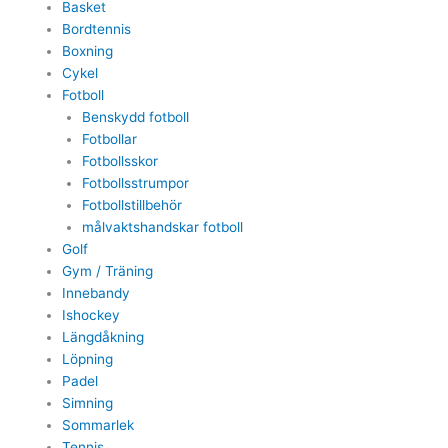
Basket
Bordtennis
Boxning
Cykel
Fotboll
Benskydd fotboll
Fotbollar
Fotbollsskor
Fotbollsstrumpor
Fotbollstillbehör
målvaktshandskar fotboll
Golf
Gym / Träning
Innebandy
Ishockey
Längdåkning
Löpning
Padel
Simning
Sommarlek
Tennis