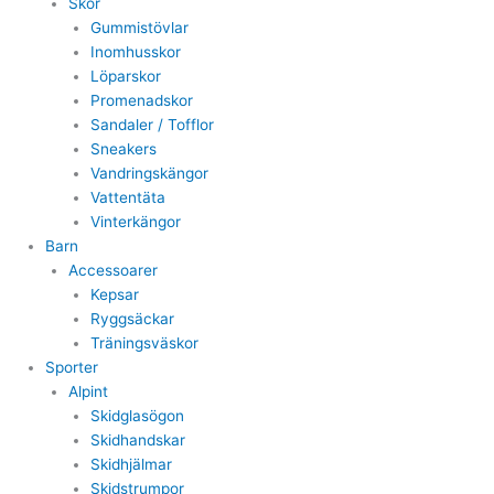
Skor
Gummistövlar
Inomhusskor
Löparskor
Promenadskor
Sandaler / Tofflor
Sneakers
Vandringskängor
Vattentäta
Vinterkängor
Barn
Accessoarer
Kepsar
Ryggsäckar
Träningsväskor
Sporter
Alpint
Skidglasögon
Skidhandskar
Skidhjälmar
Skidstrumpor