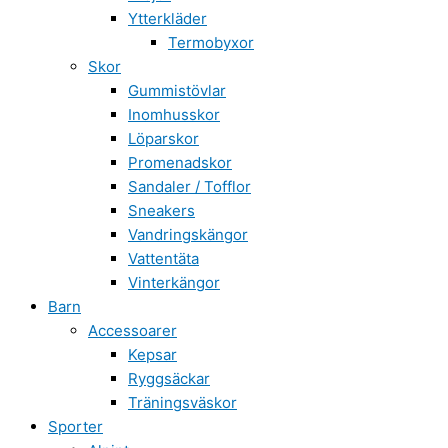
Ytterkläder
Termobyxor
Skor
Gummistövlar
Inomhusskor
Löparskor
Promenadskor
Sandaler / Tofflor
Sneakers
Vandringskängor
Vattentäta
Vinterkängor
Barn
Accessoarer
Kepsar
Ryggsäckar
Träningsväskor
Sporter