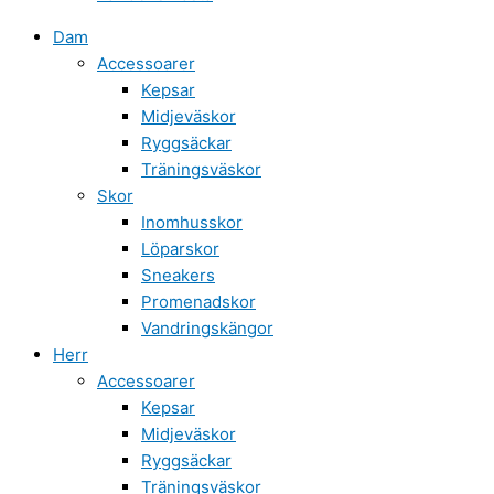
Dam
Accessoarer
Kepsar
Midjeväskor
Ryggsäckar
Träningsväskor
Skor
Inomhusskor
Löparskor
Sneakers
Promenadskor
Vandringskängor
Herr
Accessoarer
Kepsar
Midjeväskor
Ryggsäckar
Träningsväskor