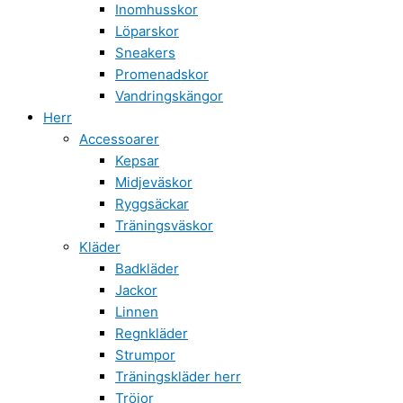
Inomhusskor
Löparskor
Sneakers
Promenadskor
Vandringskängor
Herr
Accessoarer
Kepsar
Midjeväskor
Ryggsäckar
Träningsväskor
Kläder
Badkläder
Jackor
Linnen
Regnkläder
Strumpor
Träningskläder herr
Tröjor