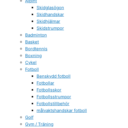
Alpint
Skidglasögon
Skidhandskar
Skidhjälmar
Skidstrumpor
Badminton
Basket
Bordtennis
Boxning
Cykel
Fotboll
Benskydd fotboll
Fotbollar
Fotbollsskor
Fotbollsstrumpor
Fotbollstillbehör
målvaktshandskar fotboll
Golf
Gym / Träning