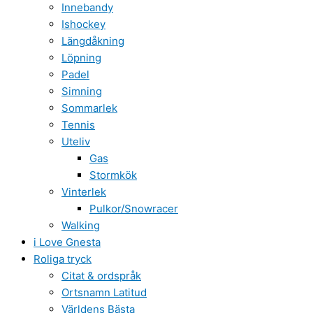
Innebandy
Ishockey
Längdåkning
Löpning
Padel
Simning
Sommarlek
Tennis
Uteliv
Gas
Stormkök
Vinterlek
Pulkor/Snowracer
Walking
i Love Gnesta
Roliga tryck
Citat & ordspråk
Ortsnamn Latitud
Världens Bästa