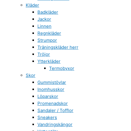
Kläder
Badkläder
Jackor
Linnen
Regnkläder
Strumpor
Träningskläder herr
Tröjor
Ytterkläder
Termobyxor
Skor
Gummistövlar
Inomhusskor
Löparskor
Promenadskor
Sandaler / Tofflor
Sneakers
Vandringskängor