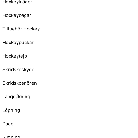
Hockeykläder
Hockeybagar
Tillbehör Hockey
Hockeypuckar
Hockeytejp
Skridskoskydd
Skridskosnören
Längdåkning
Löpning
Padel
Simning