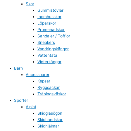
Skor
Gummistövlar
Inomhusskor
Löparskor
Promenadskor
Sandaler / Tofflor
Sneakers
Vandringskängor
Vattentäta
Vinterkängor
Barn
Accessoarer
Kepsar
Ryggsäckar
Träningsväskor
Sporter
Alpint
Skidglasögon
Skidhandskar
Skidhjälmar