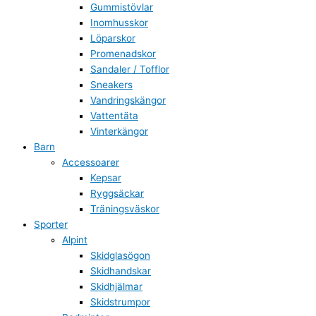
Gummistövlar
Inomhusskor
Löparskor
Promenadskor
Sandaler / Tofflor
Sneakers
Vandringskängor
Vattentäta
Vinterkängor
Barn
Accessoarer
Kepsar
Ryggsäckar
Träningsväskor
Sporter
Alpint
Skidglasögon
Skidhandskar
Skidhjälmar
Skidstrumpor