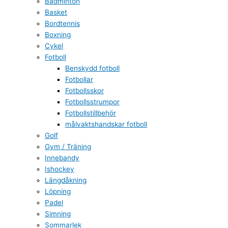
Badminton
Basket
Bordtennis
Boxning
Cykel
Fotboll
Benskydd fotboll
Fotbollar
Fotbollsskor
Fotbollsstrumpor
Fotbollstillbehör
målvaktshandskar fotboll
Golf
Gym / Träning
Innebandy
Ishockey
Längdåkning
Löpning
Padel
Simning
Sommarlek