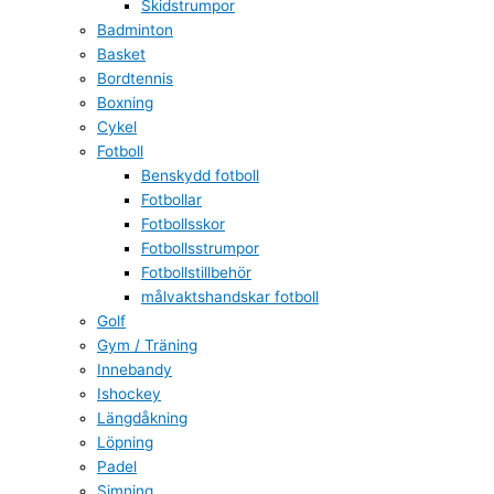
Skidstrumpor
Badminton
Basket
Bordtennis
Boxning
Cykel
Fotboll
Benskydd fotboll
Fotbollar
Fotbollsskor
Fotbollsstrumpor
Fotbollstillbehör
målvaktshandskar fotboll
Golf
Gym / Träning
Innebandy
Ishockey
Längdåkning
Löpning
Padel
Simning