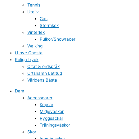
Tennis
Uteliv
Gas
Stormkök
Vinterlek
Pulkor/Snowracer
Walking
i Love Gnesta
Roliga tryck
Citat & ordspråk
Ortsnamn Latitud
Världens Bästa
Dam
Accessoarer
Kepsar
Midjeväskor
Ryggsäckar
Träningsväskor
Skor
Inomhusskor