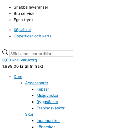
Hoppa
Min
Min
Products
Products
Max
Max
Snabba leveranser
till
pris
pris
search
search
pris
pris
Bra service
innehåll
Egna tryck
Köpvillkor
Öppettider och karta
0,00
kr
0
Varukorg
1.999,00
kr
till fri frakt
Dam
Accessoarer
Kepsar
Midjeväskor
Ryggsäckar
Träningsväskor
Skor
Inomhusskor
Löparskor