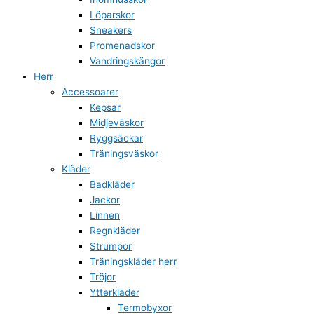
Löparskor
Sneakers
Promenadskor
Vandringskängor
Herr
Accessoarer
Kepsar
Midjeväskor
Ryggsäckar
Träningsväskor
Kläder
Badkläder
Jackor
Linnen
Regnkläder
Strumpor
Träningskläder herr
Tröjor
Ytterkläder
Termobyxor