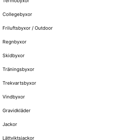
Termobyxor
Collegebyxor
Friluftsbyxor / Outdoor
Regnbyxor
Skidbyxor
Träningsbyxor
Trekvartsbyxor
Vindbyxor
Gravidkläder
Jackor
Lättviktsjackor