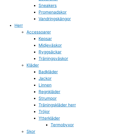
Sneakers
Promenadskor
Vandringskängor
Herr
Accessoarer
Kepsar
Midjeväskor
Ryggsäckar
Träningsväskor
Kläder
Badkläder
Jackor
Linnen
Regnkläder
Strumpor
Träningskläder herr
Tröjor
Ytterkläder
Termobyxor
Skor