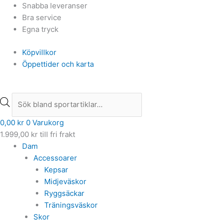
Hoppa
Min
Min
Products
Products
Max
Max
Snabba leveranser
till
pris
pris
search
search
pris
pris
Bra service
innehåll
Egna tryck
Köpvillkor
Öppettider och karta
0,00
kr
0
Varukorg
1.999,00
kr
till fri frakt
Dam
Accessoarer
Kepsar
Midjeväskor
Ryggsäckar
Träningsväskor
Skor