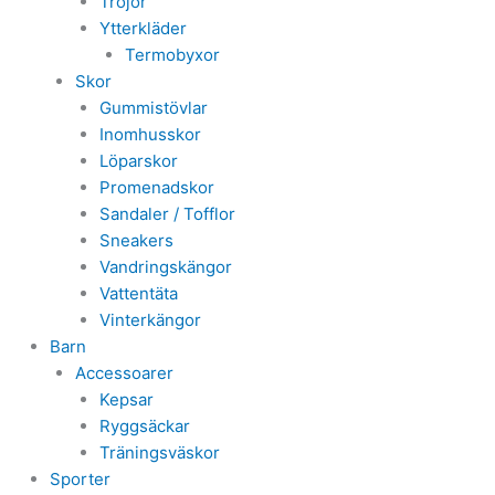
Tröjor
Ytterkläder
Termobyxor
Skor
Gummistövlar
Inomhusskor
Löparskor
Promenadskor
Sandaler / Tofflor
Sneakers
Vandringskängor
Vattentäta
Vinterkängor
Barn
Accessoarer
Kepsar
Ryggsäckar
Träningsväskor
Sporter