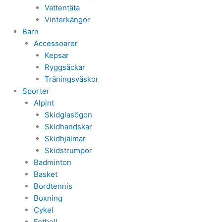
Vattentäta
Vinterkängor
Barn
Accessoarer
Kepsar
Ryggsäckar
Träningsväskor
Sporter
Alpint
Skidglasögon
Skidhandskar
Skidhjälmar
Skidstrumpor
Badminton
Basket
Bordtennis
Boxning
Cykel
Fotboll