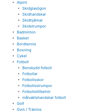
Alpint
Skidglasögon
Skidhandskar
Skidhjälmar
Skidstrumpor
Badminton
Basket
Bordtennis
Boxning
Cykel
Fotboll
Benskydd fotboll
Fotbollar
Fotbollsskor
Fotbollsstrumpor
Fotbollstillbehör
målvaktshandskar fotboll
Golf
Gym / Träning