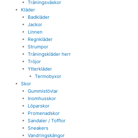
Träningsväskor
Kläder
Badkläder
Jackor
Linnen
Regnkläder
Strumpor
Träningskläder herr
Tröjor
Ytterkläder
Termobyxor
Skor
Gummistövlar
Inomhusskor
Löparskor
Promenadskor
Sandaler / Tofflor
Sneakers
Vandringskängor