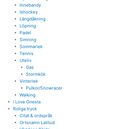
Innebandy
Ishockey
Längdåkning
Löpning
Padel
Simning
Sommarlek
Tennis
Uteliv
Gas
Stormkök
Vinterlek
Pulkor/Snowracer
Walking
i Love Gnesta
Roliga tryck
Citat & ordspråk
Ortsnamn Latitud