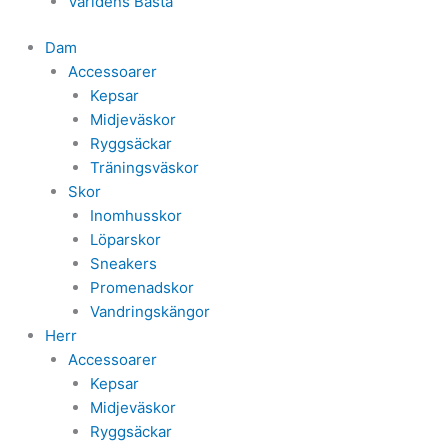
Världens Bästa
Dam
Accessoarer
Kepsar
Midjeväskor
Ryggsäckar
Träningsväskor
Skor
Inomhusskor
Löparskor
Sneakers
Promenadskor
Vandringskängor
Herr
Accessoarer
Kepsar
Midjeväskor
Ryggsäckar