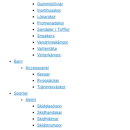
Gummistövlar
Inomhusskor
Löparskor
Promenadskor
Sandaler / Tofflor
Sneakers
Vandringskängor
Vattentäta
Vinterkängor
Barn
Accessoarer
Kepsar
Ryggsäckar
Träningsväskor
Sporter
Alpint
Skidglasögon
Skidhandskar
Skidhjälmar
Skidstrumpor