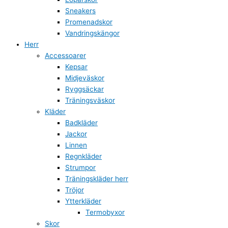
Sneakers
Promenadskor
Vandringskängor
Herr
Accessoarer
Kepsar
Midjeväskor
Ryggsäckar
Träningsväskor
Kläder
Badkläder
Jackor
Linnen
Regnkläder
Strumpor
Träningskläder herr
Tröjor
Ytterkläder
Termobyxor
Skor