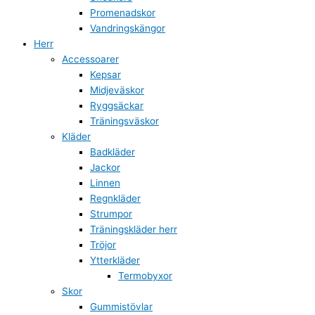
Promenadskor
Vandringskängor
Herr
Accessoarer
Kepsar
Midjeväskor
Ryggsäckar
Träningsväskor
Kläder
Badkläder
Jackor
Linnen
Regnkläder
Strumpor
Träningskläder herr
Tröjor
Ytterkläder
Termobyxor
Skor
Gummistövlar