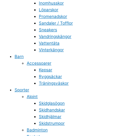
Inomhusskor
Löparskor
Promenadskor
Sandaler / Tofflor
Sneakers
Vandringskängor
Vattentäta
Vinterkängor
Barn
Accessoarer
Kepsar
Ryggsäckar
Träningsväskor
Sporter
Alpint
Skidglasögon
Skidhandskar
Skidhjälmar
Skidstrumpor
Badminton