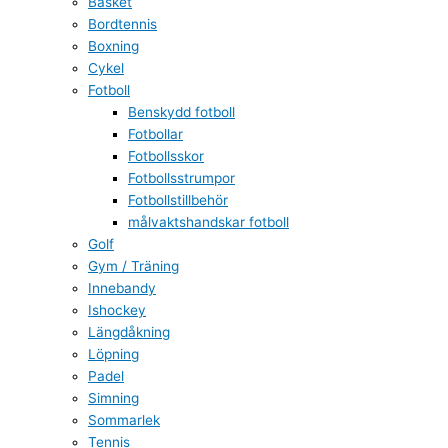
Basket
Bordtennis
Boxning
Cykel
Fotboll
Benskydd fotboll
Fotbollar
Fotbollsskor
Fotbollsstrumpor
Fotbollstillbehör
målvaktshandskar fotboll
Golf
Gym / Träning
Innebandy
Ishockey
Längdåkning
Löpning
Padel
Simning
Sommarlek
Tennis