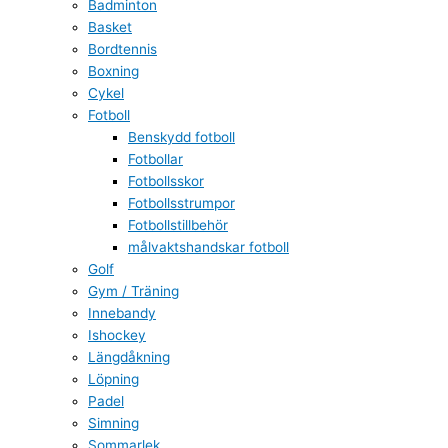
Badminton
Basket
Bordtennis
Boxning
Cykel
Fotboll
Benskydd fotboll
Fotbollar
Fotbollsskor
Fotbollsstrumpor
Fotbollstillbehör
målvaktshandskar fotboll
Golf
Gym / Träning
Innebandy
Ishockey
Längdåkning
Löpning
Padel
Simning
Sommarlek