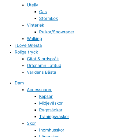
Uteliv
Gas
Stormkök
Vinterlek
Pulkor/Snowracer
Walking
i Love Gnesta
Roliga tryck
Citat & ordspråk
Ortsnamn Latitud
Världens Bästa
Dam
Accessoarer
Kepsar
Midjeväskor
Ryggsäckar
Träningsväskor
Skor
Inomhusskor
Löparskor