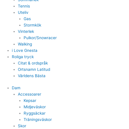
Tennis
Uteliv
Gas
Stormkök
Vinterlek
Pulkor/Snowracer
Walking
i Love Gnesta
Roliga tryck
Citat & ordspråk
Ortsnamn Latitud
Världens Bästa
Dam
Accessoarer
Kepsar
Midjeväskor
Ryggsäckar
Träningsväskor
Skor