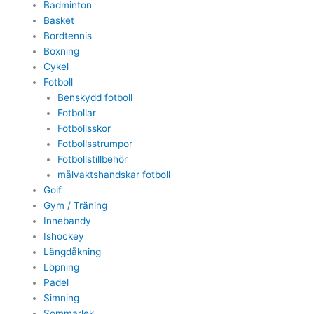
Badminton
Basket
Bordtennis
Boxning
Cykel
Fotboll
Benskydd fotboll
Fotbollar
Fotbollsskor
Fotbollsstrumpor
Fotbollstillbehör
målvaktshandskar fotboll
Golf
Gym / Träning
Innebandy
Ishockey
Längdåkning
Löpning
Padel
Simning
Sommarlek