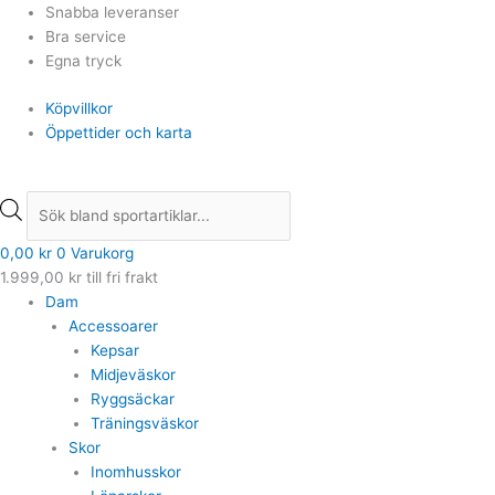
Hoppa
Min
Min
Products
Products
Det
Det
Det
Det
Max
Max
Snabba leveranser
till
pris
pris
search
search
ursprungliga
ursprungliga
nuvarande
nuvarande
pris
pris
Bra service
innehåll
priset
priset
priset
priset
Egna tryck
var:
var:
är:
är:
Köpvillkor
1.499,00 kr.
1.699,00 kr.
999,00 kr.
1.359,00 kr.
Öppettider och karta
0,00
kr
0
Varukorg
1.999,00
kr
till fri frakt
Dam
Accessoarer
Kepsar
Midjeväskor
Ryggsäckar
Träningsväskor
Skor
Inomhusskor