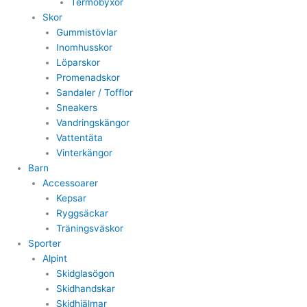
Termobyxor
Skor
Gummistövlar
Inomhusskor
Löparskor
Promenadskor
Sandaler / Tofflor
Sneakers
Vandringskängor
Vattentäta
Vinterkängor
Barn
Accessoarer
Kepsar
Ryggsäckar
Träningsväskor
Sporter
Alpint
Skidglasögon
Skidhandskar
Skidhjälmar