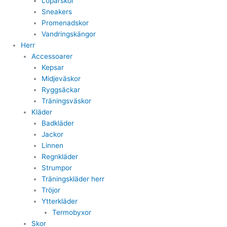
Löparskor
Sneakers
Promenadskor
Vandringskängor
Herr
Accessoarer
Kepsar
Midjeväskor
Ryggsäckar
Träningsväskor
Kläder
Badkläder
Jackor
Linnen
Regnkläder
Strumpor
Träningskläder herr
Tröjor
Ytterkläder
Termobyxor
Skor