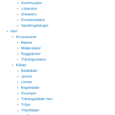
Inomhusskor
Löparskor
Sneakers
Promenadskor
Vandringskängor
Herr
Accessoarer
Kepsar
Midjeväskor
Ryggsäckar
Träningsväskor
Kläder
Badkläder
Jackor
Linnen
Regnkläder
Strumpor
Träningskläder herr
Tröjor
Ytterkläder