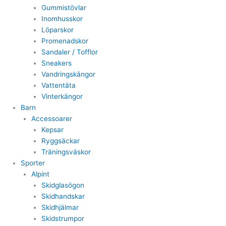
Gummistövlar
Inomhusskor
Löparskor
Promenadskor
Sandaler / Tofflor
Sneakers
Vandringskängor
Vattentäta
Vinterkängor
Barn
Accessoarer
Kepsar
Ryggsäckar
Träningsväskor
Sporter
Alpint
Skidglasögon
Skidhandskar
Skidhjälmar
Skidstrumpor