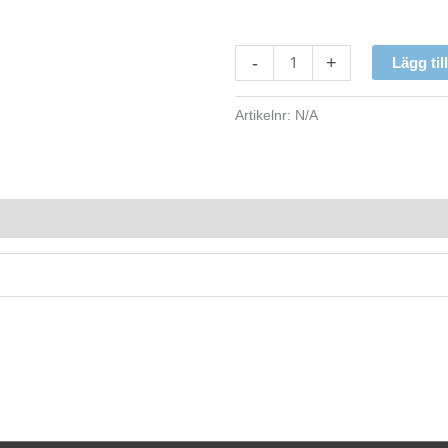
-
+
Lägg til
Artikelnr:
N/A