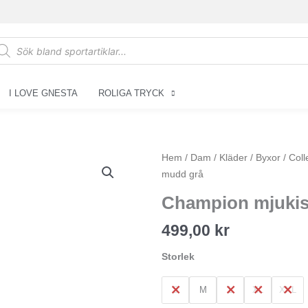
oducts
arch
I LOVE GNESTA
ROLIGA TRYCK
Champion
Hem
/
Dam
/
Kläder
/
Byxor
/
Col
mjukisbyxor
mudd grå
utan
Champion mjukis
mudd
grå
499,00
kr
mängd
Storlek
S
M
L
XL
XXL