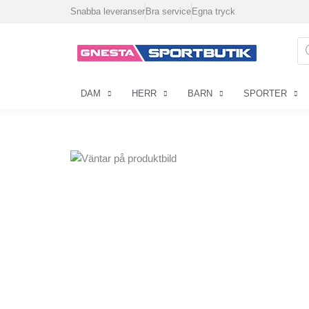
Hoppa
Snabba leveranser
Bra service
Egna tryck
till
innehåll
Pr
se
DAM
HERR
BARN
SPORTER