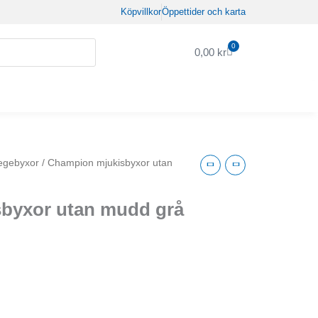
Köpvillkor
Öppettider och karta
0
Varukorg
0,00
kr
legebyxor
/ Champion mjukisbyxor utan
byxor utan mudd grå