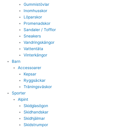
Gummistövlar
Inomhusskor
Löparskor
Promenadskor
Sandaler / Tofflor
Sneakers
Vandringskängor
Vattentäta
Vinterkängor
Barn
Accessoarer
Kepsar
Ryggsäckar
Träningsväskor
Sporter
Alpint
Skidglasögon
Skidhandskar
Skidhjälmar
Skidstrumpor