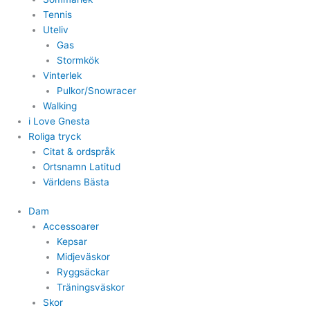
Tennis
Uteliv
Gas
Stormkök
Vinterlek
Pulkor/Snowracer
Walking
i Love Gnesta
Roliga tryck
Citat & ordspråk
Ortsnamn Latitud
Världens Bästa
Dam
Accessoarer
Kepsar
Midjeväskor
Ryggsäckar
Träningsväskor
Skor