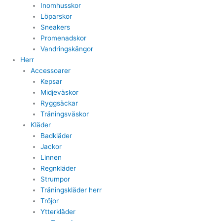
Inomhusskor
Löparskor
Sneakers
Promenadskor
Vandringskängor
Herr
Accessoarer
Kepsar
Midjeväskor
Ryggsäckar
Träningsväskor
Kläder
Badkläder
Jackor
Linnen
Regnkläder
Strumpor
Träningskläder herr
Tröjor
Ytterkläder