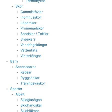
Termobyxor
Skor
Gummistövlar
Inomhusskor
Löparskor
Promenadskor
Sandaler / Tofflor
Sneakers
Vandringskängor
Vattentäta
Vinterkängor
Barn
Accessoarer
Kepsar
Ryggsäckar
Träningsväskor
Sporter
Alpint
Skidglasögon
Skidhandskar
Skidhjälmar