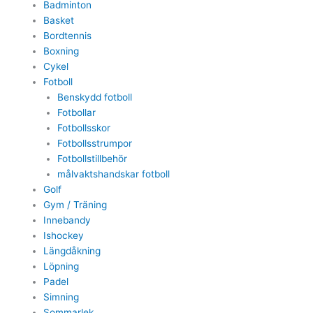
Badminton
Basket
Bordtennis
Boxning
Cykel
Fotboll
Benskydd fotboll
Fotbollar
Fotbollsskor
Fotbollsstrumpor
Fotbollstillbehör
målvaktshandskar fotboll
Golf
Gym / Träning
Innebandy
Ishockey
Längdåkning
Löpning
Padel
Simning
Sommarlek