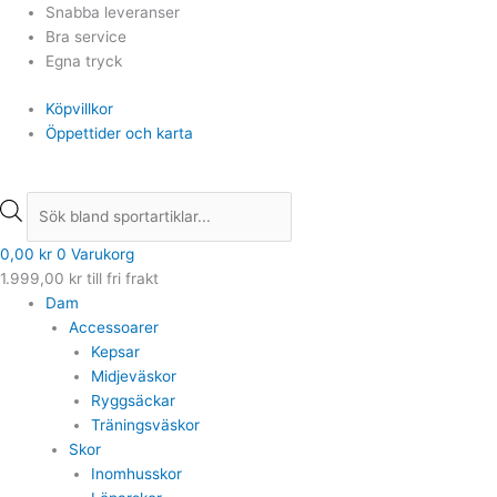
Hoppa
Min
Min
Products
Products
Det
Det
Det
Det
Max
Max
Snabba leveranser
till
pris
pris
search
search
ursprungliga
ursprungliga
nuvarande
nuvarande
pris
pris
Bra service
innehåll
priset
priset
priset
priset
Egna tryck
var:
var:
är:
är:
Köpvillkor
1.899,00 kr.
1.499,00 kr.
1.199,00 kr.
1.329,00 kr.
Öppettider och karta
0,00
kr
0
Varukorg
1.999,00
kr
till fri frakt
Dam
Accessoarer
Kepsar
Midjeväskor
Ryggsäckar
Träningsväskor
Skor
Inomhusskor