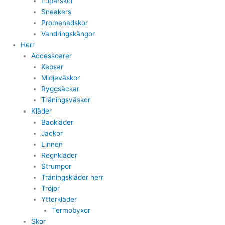
Löparskor
Sneakers
Promenadskor
Vandringskängor
Herr
Accessoarer
Kepsar
Midjeväskor
Ryggsäckar
Träningsväskor
Kläder
Badkläder
Jackor
Linnen
Regnkläder
Strumpor
Träningskläder herr
Tröjor
Ytterkläder
Termobyxor
Skor