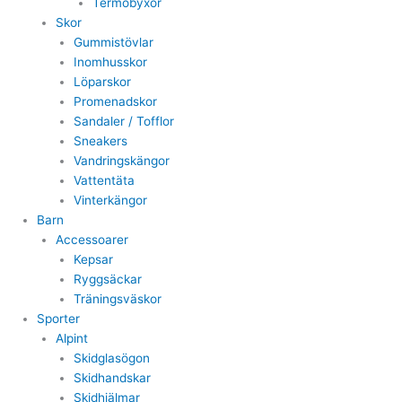
Termobyxor
Skor
Gummistövlar
Inomhusskor
Löparskor
Promenadskor
Sandaler / Tofflor
Sneakers
Vandringskängor
Vattentäta
Vinterkängor
Barn
Accessoarer
Kepsar
Ryggsäckar
Träningsväskor
Sporter
Alpint
Skidglasögon
Skidhandskar
Skidhjälmar