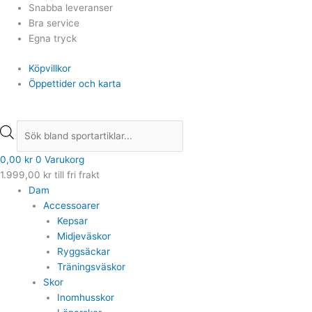
Hoppa
Min
Min
Products
Products
Det
Det
Det
Det
Det
Det
Max
Max
Snabba leveranser
till
pris
pris
search
search
ursprungliga
ursprungliga
ursprungliga
nuvarande
nuvarande
nuvarande
pris
pris
Bra service
innehåll
priset
priset
priset
priset
priset
priset
Egna tryck
var:
var:
var:
är:
är:
är:
Köpvillkor
599,00 kr.
2.199,00 kr.
1.299,00 kr.
479,00 kr.
899,00 kr.
1.099,00 kr.
Öppettider och karta
0,00
kr
0
Varukorg
1.999,00
kr
till fri frakt
Dam
Accessoarer
Kepsar
Midjeväskor
Ryggsäckar
Träningsväskor
Skor
Inomhusskor