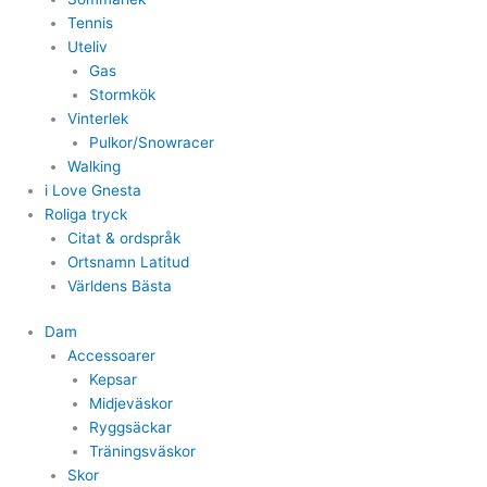
Tennis
Uteliv
Gas
Stormkök
Vinterlek
Pulkor/Snowracer
Walking
i Love Gnesta
Roliga tryck
Citat & ordspråk
Ortsnamn Latitud
Världens Bästa
Dam
Accessoarer
Kepsar
Midjeväskor
Ryggsäckar
Träningsväskor
Skor