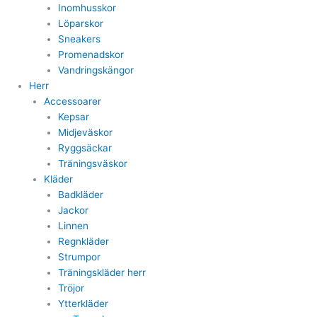
Inomhusskor
Löparskor
Sneakers
Promenadskor
Vandringskängor
Herr
Accessoarer
Kepsar
Midjeväskor
Ryggsäckar
Träningsväskor
Kläder
Badkläder
Jackor
Linnen
Regnkläder
Strumpor
Träningskläder herr
Tröjor
Ytterkläder