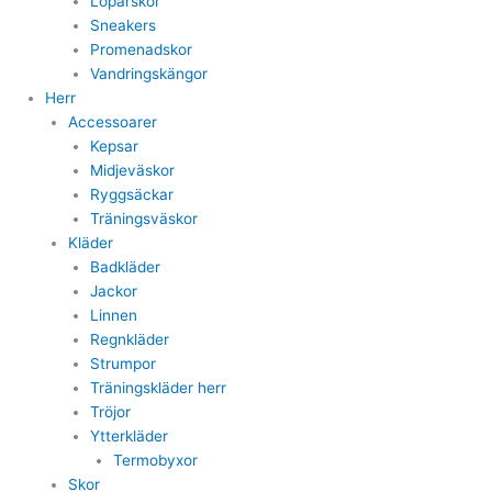
Löparskor
Sneakers
Promenadskor
Vandringskängor
Herr
Accessoarer
Kepsar
Midjeväskor
Ryggsäckar
Träningsväskor
Kläder
Badkläder
Jackor
Linnen
Regnkläder
Strumpor
Träningskläder herr
Tröjor
Ytterkläder
Termobyxor
Skor