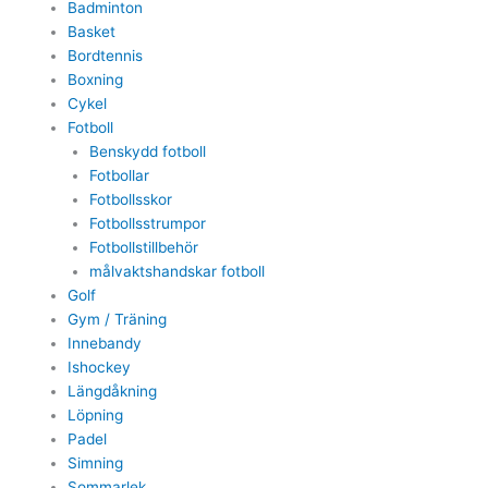
Badminton
Basket
Bordtennis
Boxning
Cykel
Fotboll
Benskydd fotboll
Fotbollar
Fotbollsskor
Fotbollsstrumpor
Fotbollstillbehör
målvaktshandskar fotboll
Golf
Gym / Träning
Innebandy
Ishockey
Längdåkning
Löpning
Padel
Simning
Sommarlek