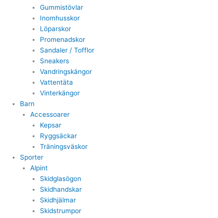
Gummistövlar
Inomhusskor
Löparskor
Promenadskor
Sandaler / Tofflor
Sneakers
Vandringskängor
Vattentäta
Vinterkängor
Barn
Accessoarer
Kepsar
Ryggsäckar
Träningsväskor
Sporter
Alpint
Skidglasögon
Skidhandskar
Skidhjälmar
Skidstrumpor