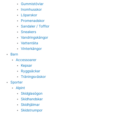
Gummistövlar
Inomhusskor
Löparskor
Promenadskor
Sandaler / Tofflor
Sneakers
Vandringskängor
Vattentäta
Vinterkängor
Barn
Accessoarer
Kepsar
Ryggsäckar
Träningsväskor
Sporter
Alpint
Skidglasögon
Skidhandskar
Skidhjälmar
Skidstrumpor