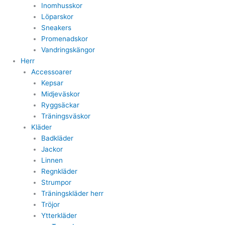
Inomhusskor
Löparskor
Sneakers
Promenadskor
Vandringskängor
Herr
Accessoarer
Kepsar
Midjeväskor
Ryggsäckar
Träningsväskor
Kläder
Badkläder
Jackor
Linnen
Regnkläder
Strumpor
Träningskläder herr
Tröjor
Ytterkläder