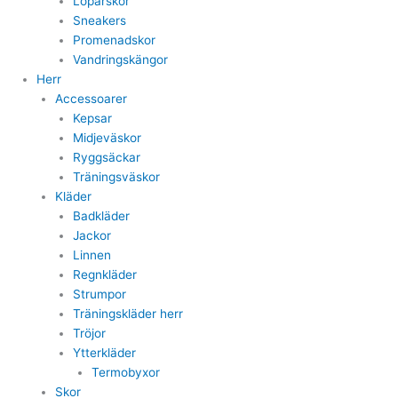
Löparskor
Sneakers
Promenadskor
Vandringskängor
Herr
Accessoarer
Kepsar
Midjeväskor
Ryggsäckar
Träningsväskor
Kläder
Badkläder
Jackor
Linnen
Regnkläder
Strumpor
Träningskläder herr
Tröjor
Ytterkläder
Termobyxor
Skor