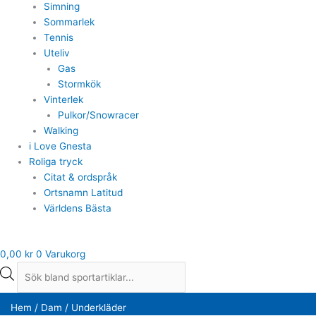
Simning
Sommarlek
Tennis
Uteliv
Gas
Stormkök
Vinterlek
Pulkor/Snowracer
Walking
i Love Gnesta
Roliga tryck
Citat & ordspråk
Ortsnamn Latitud
Världens Bästa
0,00
kr
0
Varukorg
Hem
/
Dam
/ Underkläder