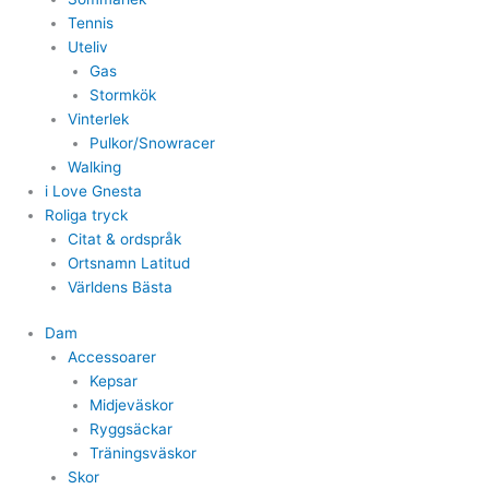
Tennis
Uteliv
Gas
Stormkök
Vinterlek
Pulkor/Snowracer
Walking
i Love Gnesta
Roliga tryck
Citat & ordspråk
Ortsnamn Latitud
Världens Bästa
Dam
Accessoarer
Kepsar
Midjeväskor
Ryggsäckar
Träningsväskor
Skor