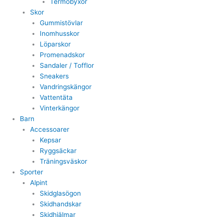
Termobyxor
Skor
Gummistövlar
Inomhusskor
Löparskor
Promenadskor
Sandaler / Tofflor
Sneakers
Vandringskängor
Vattentäta
Vinterkängor
Barn
Accessoarer
Kepsar
Ryggsäckar
Träningsväskor
Sporter
Alpint
Skidglasögon
Skidhandskar
Skidhjälmar