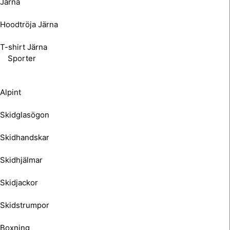
Järna
Hoodtröja Järna
T-shirt Järna
Sporter
Alpint
Skidglasögon
Skidhandskar
Skidhjälmar
Skidjackor
Skidstrumpor
Boxning