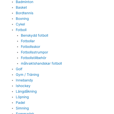
Badminton
Basket
Bordtennis
Boxning
Cykel
Fotboll
Benskydd fotboll
Fotbollar
Fotbollsskor
Fotbollsstrumpor
Fotbollstillbehör
målvaktshandskar fotboll
Golf
Gym / Träning
Innebandy
Ishockey
Längdåkning
Löpning
Padel
Simning
Sommarlek