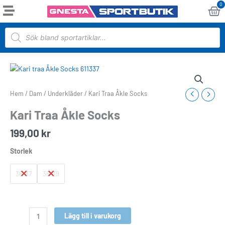
Hoppa
0
Va
till
innehåll
Products
search
Kari
Traa
Åkle
Hem
/
Dam
/
Underkläder
/ Kari Traa Åkle Socks
Socks
Kari Traa Åkle Socks
mängd
199,00
kr
Storlek
36-37
38-39
Lägg till i varukorg