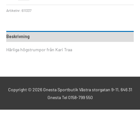
Artikelnr:
611337
Beskrivning
Härliga högstrumpor från Kari Traa
Copyright © 2026
Gnesta Sportbutik
Västra storgatan 9-11, 646 31
Gnesta Tel 0158-799 550