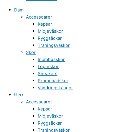
Dam
Accessoarer
Kepsar
Midjeväskor
Ryggsäckar
Träningsväskor
Skor
Inomhusskor
Löparskor
Sneakers
Promenadskor
Vandringskängor
Herr
Accessoarer
Kepsar
Midjeväskor
Ryggsäckar
Träningsväskor