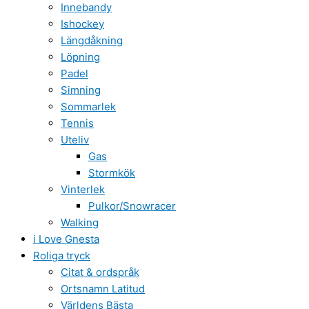
Innebandy
Ishockey
Längdåkning
Löpning
Padel
Simning
Sommarlek
Tennis
Uteliv
Gas
Stormkök
Vinterlek
Pulkor/Snowracer
Walking
i Love Gnesta
Roliga tryck
Citat & ordspråk
Ortsnamn Latitud
Världens Bästa