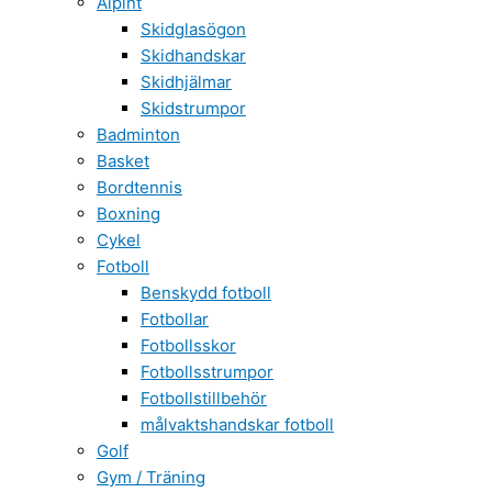
Alpint
Skidglasögon
Skidhandskar
Skidhjälmar
Skidstrumpor
Badminton
Basket
Bordtennis
Boxning
Cykel
Fotboll
Benskydd fotboll
Fotbollar
Fotbollsskor
Fotbollsstrumpor
Fotbollstillbehör
målvaktshandskar fotboll
Golf
Gym / Träning