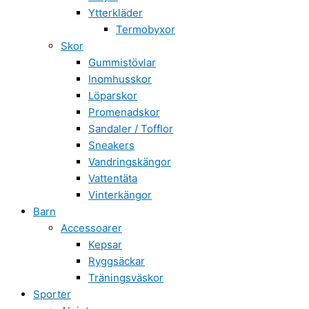
Ytterkläder
Termobyxor
Skor
Gummistövlar
Inomhusskor
Löparskor
Promenadskor
Sandaler / Tofflor
Sneakers
Vandringskängor
Vattentäta
Vinterkängor
Barn
Accessoarer
Kepsar
Ryggsäckar
Träningsväskor
Sporter