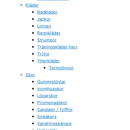
Kläder
Badkläder
Jackor
Linnen
Regnkläder
Strumpor
Träningskläder herr
Tröjor
Ytterkläder
Termobyxor
Skor
Gummistövlar
Inomhusskor
Löparskor
Promenadskor
Sandaler / Tofflor
Sneakers
Vandringskängor