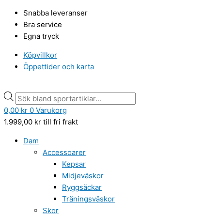
Hoppa
Min
Min
Products
Products
Det
Det
Max
Max
Snabba leveranser
till
pris
pris
search
search
ursprungliga
nuvarande
pris
pris
Bra service
innehåll
priset
priset
Egna tryck
var:
är:
679,00 kr.
479,00 kr.
Köpvillkor
Öppettider och karta
0,00
kr
0
Varukorg
1.999,00
kr
till fri frakt
Dam
Accessoarer
Kepsar
Midjeväskor
Ryggsäckar
Träningsväskor
Skor