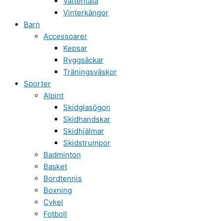
Vattentäta
Vinterkängor
Barn
Accessoarer
Kepsar
Ryggsäckar
Träningsväskor
Sporter
Alpint
Skidglasögon
Skidhandskar
Skidhjälmar
Skidstrumpor
Badminton
Basket
Bordtennis
Boxning
Cykel
Fotboll