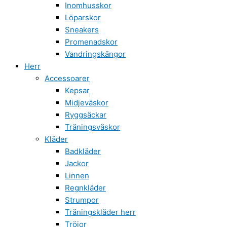
Inomhusskor
Löparskor
Sneakers
Promenadskor
Vandringskängor
Herr
Accessoarer
Kepsar
Midjeväskor
Ryggsäckar
Träningsväskor
Kläder
Badkläder
Jackor
Linnen
Regnkläder
Strumpor
Träningskläder herr
Tröjor