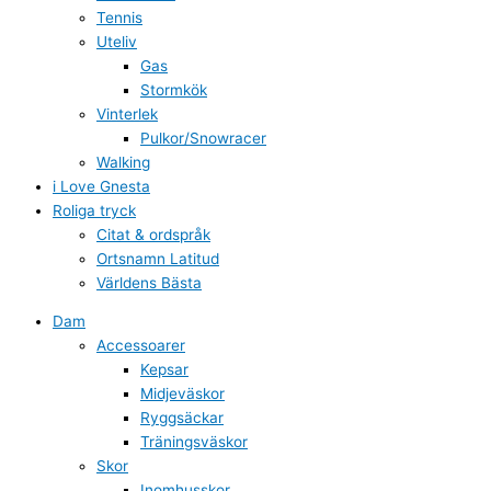
Tennis
Uteliv
Gas
Stormkök
Vinterlek
Pulkor/Snowracer
Walking
i Love Gnesta
Roliga tryck
Citat & ordspråk
Ortsnamn Latitud
Världens Bästa
Dam
Accessoarer
Kepsar
Midjeväskor
Ryggsäckar
Träningsväskor
Skor
Inomhusskor