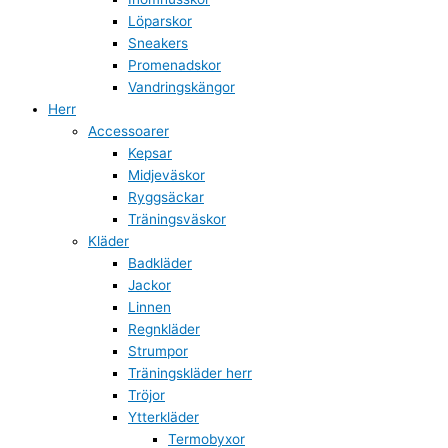
Löparskor
Sneakers
Promenadskor
Vandringskängor
Herr
Accessoarer
Kepsar
Midjeväskor
Ryggsäckar
Träningsväskor
Kläder
Badkläder
Jackor
Linnen
Regnkläder
Strumpor
Träningskläder herr
Tröjor
Ytterkläder
Termobyxor