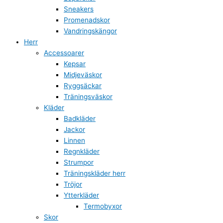
Sneakers
Promenadskor
Vandringskängor
Herr
Accessoarer
Kepsar
Midjeväskor
Ryggsäckar
Träningsväskor
Kläder
Badkläder
Jackor
Linnen
Regnkläder
Strumpor
Träningskläder herr
Tröjor
Ytterkläder
Termobyxor
Skor