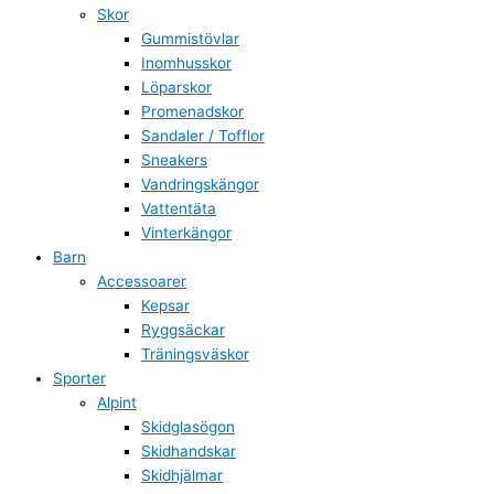
Skor
Gummistövlar
Inomhusskor
Löparskor
Promenadskor
Sandaler / Tofflor
Sneakers
Vandringskängor
Vattentäta
Vinterkängor
Barn
Accessoarer
Kepsar
Ryggsäckar
Träningsväskor
Sporter
Alpint
Skidglasögon
Skidhandskar
Skidhjälmar