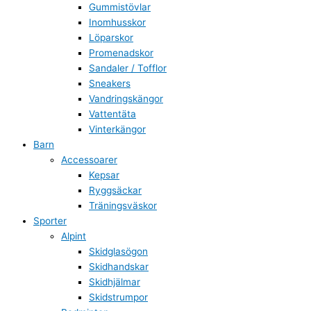
Gummistövlar
Inomhusskor
Löparskor
Promenadskor
Sandaler / Tofflor
Sneakers
Vandringskängor
Vattentäta
Vinterkängor
Barn
Accessoarer
Kepsar
Ryggsäckar
Träningsväskor
Sporter
Alpint
Skidglasögon
Skidhandskar
Skidhjälmar
Skidstrumpor