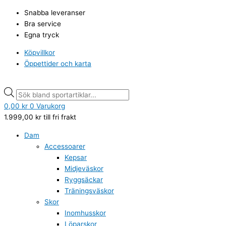
Hoppa
Min
Products
Products
Max
Snabba leveranser
till
pris
search
search
pris
Bra service
innehåll
Egna tryck
Köpvillkor
Öppettider och karta
0,00
kr
0
Varukorg
1.999,00
kr
till fri frakt
Dam
Accessoarer
Kepsar
Midjeväskor
Ryggsäckar
Träningsväskor
Skor
Inomhusskor
Löparskor