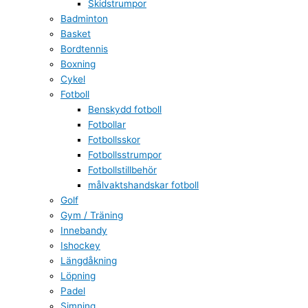
Skidstrumpor
Badminton
Basket
Bordtennis
Boxning
Cykel
Fotboll
Benskydd fotboll
Fotbollar
Fotbollsskor
Fotbollsstrumpor
Fotbollstillbehör
målvaktshandskar fotboll
Golf
Gym / Träning
Innebandy
Ishockey
Längdåkning
Löpning
Padel
Simning