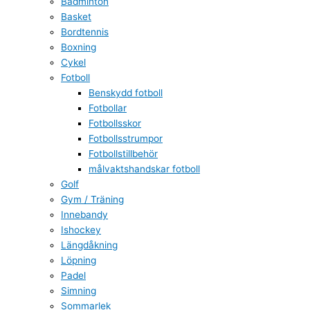
Badminton
Basket
Bordtennis
Boxning
Cykel
Fotboll
Benskydd fotboll
Fotbollar
Fotbollsskor
Fotbollsstrumpor
Fotbollstillbehör
målvaktshandskar fotboll
Golf
Gym / Träning
Innebandy
Ishockey
Längdåkning
Löpning
Padel
Simning
Sommarlek