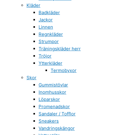
Kläder
Badkläder
Jackor
Linnen
Regnkläder
Strumpor
Träningskläder herr
Tröjor
Ytterkläder
Termobyxor
Skor
Gummistövlar
Inomhusskor
Löparskor
Promenadskor
Sandaler / Tofflor
Sneakers
Vandringskängor