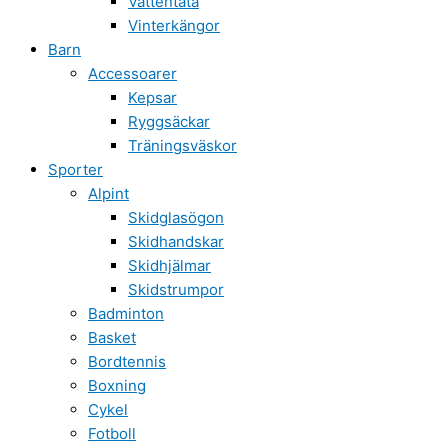
Vattentäta
Vinterkängor
Barn
Accessoarer
Kepsar
Ryggsäckar
Träningsväskor
Sporter
Alpint
Skidglasögon
Skidhandskar
Skidhjälmar
Skidstrumpor
Badminton
Basket
Bordtennis
Boxning
Cykel
Fotboll