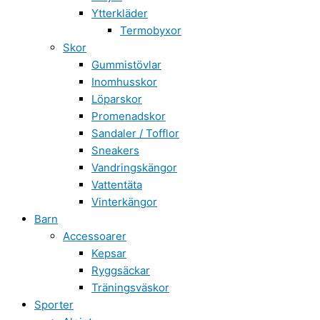
Ytterkläder
Termobyxor
Skor
Gummistövlar
Inomhusskor
Löparskor
Promenadskor
Sandaler / Tofflor
Sneakers
Vandringskängor
Vattentäta
Vinterkängor
Barn
Accessoarer
Kepsar
Ryggsäckar
Träningsväskor
Sporter