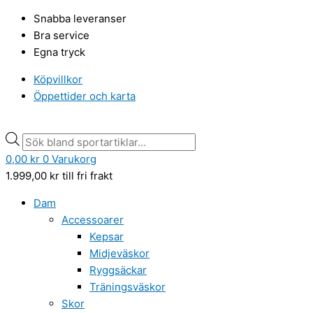
Hoppa
Min
Min
Products
Products
Max
Max
Snabba leveranser
till
pris
pris
search
search
pris
pris
Bra service
innehåll
Egna tryck
Köpvillkor
Öppettider och karta
0,00
kr
0
Varukorg
1.999,00
kr
till fri frakt
Dam
Accessoarer
Kepsar
Midjeväskor
Ryggsäckar
Träningsväskor
Skor