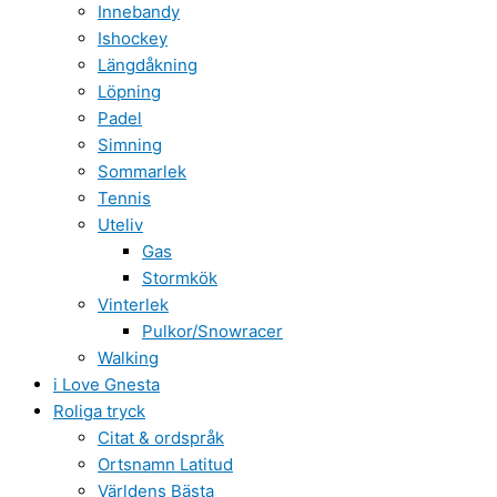
Innebandy
Ishockey
Längdåkning
Löpning
Padel
Simning
Sommarlek
Tennis
Uteliv
Gas
Stormkök
Vinterlek
Pulkor/Snowracer
Walking
i Love Gnesta
Roliga tryck
Citat & ordspråk
Ortsnamn Latitud
Världens Bästa