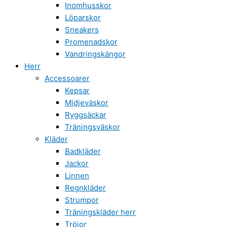
Inomhusskor
Löparskor
Sneakers
Promenadskor
Vandringskängor
Herr
Accessoarer
Kepsar
Midjeväskor
Ryggsäckar
Träningsväskor
Kläder
Badkläder
Jackor
Linnen
Regnkläder
Strumpor
Träningskläder herr
Tröjor