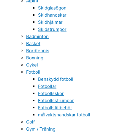
Alpint
Skidglasögon
Skidhandskar
Skidhjälmar
Skidstrumpor
Badminton
Basket
Bordtennis
Boxning
Cykel
Fotboll
Benskydd fotboll
Fotbollar
Fotbollsskor
Fotbollsstrumpor
Fotbollstillbehör
målvaktshandskar fotboll
Golf
Gym / Träning