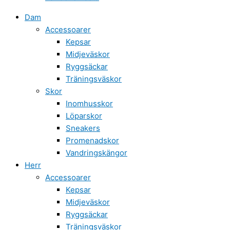
Dam
Accessoarer
Kepsar
Midjeväskor
Ryggsäckar
Träningsväskor
Skor
Inomhusskor
Löparskor
Sneakers
Promenadskor
Vandringskängor
Herr
Accessoarer
Kepsar
Midjeväskor
Ryggsäckar
Träningsväskor