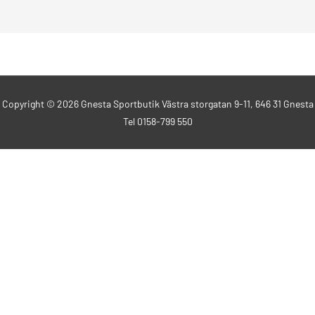
Copyright © 2026
Gnesta Sportbutik
Västra storgatan 9-11, 646 31 Gnesta
Tel 0158-799 550