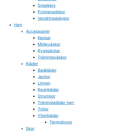
Sneakers
Promenadskor
Vandringskängor
Herr
Accessoarer
Kepsar
Midjeväskor
Ryggsäckar
Träningsväskor
Kläder
Badkläder
Jackor
Linnen
Regnkläder
Strumpor
Träningskläder herr
Tröjor
Ytterkläder
Termobyxor
Skor