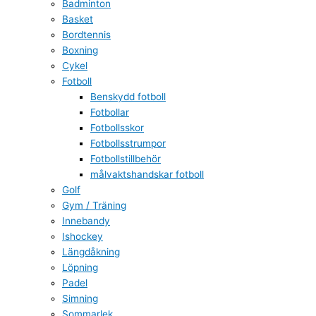
Badminton
Basket
Bordtennis
Boxning
Cykel
Fotboll
Benskydd fotboll
Fotbollar
Fotbollsskor
Fotbollsstrumpor
Fotbollstillbehör
målvaktshandskar fotboll
Golf
Gym / Träning
Innebandy
Ishockey
Längdåkning
Löpning
Padel
Simning
Sommarlek