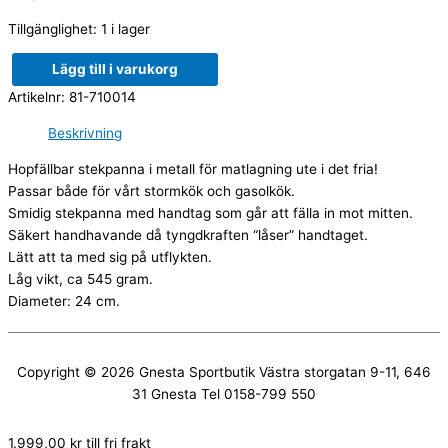
Tillgänglighet:
1 i lager
Lägg till i varukorg
Artikelnr:
81-710014
Beskrivning
Hopfällbar stekpanna i metall för matlagning ute i det fria!
Passar både för vårt stormkök och gasolkök.
Smidig stekpanna med handtag som går att fälla in mot mitten.
Säkert handhavande då tyngdkraften “låser” handtaget.
Lätt att ta med sig på utflykten.
Låg vikt, ca 545 gram.
Diameter: 24 cm.
Copyright © 2026
Gnesta Sportbutik
Västra storgatan 9-11, 646
31 Gnesta Tel 0158-799 550
1.999,00
kr
till fri frakt