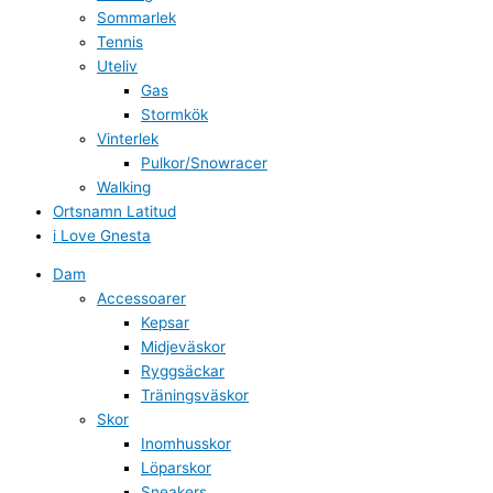
Sommarlek
Tennis
Uteliv
Gas
Stormkök
Vinterlek
Pulkor/Snowracer
Walking
Ortsnamn Latitud
i Love Gnesta
Dam
Accessoarer
Kepsar
Midjeväskor
Ryggsäckar
Träningsväskor
Skor
Inomhusskor
Löparskor
Sneakers