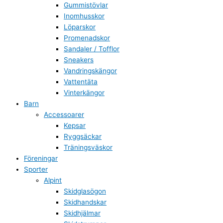
Gummistövlar
Inomhusskor
Löparskor
Promenadskor
Sandaler / Tofflor
Sneakers
Vandringskängor
Vattentäta
Vinterkängor
Barn
Accessoarer
Kepsar
Ryggsäckar
Träningsväskor
Föreningar
Sporter
Alpint
Skidglasögon
Skidhandskar
Skidhjälmar