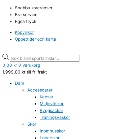
Hoppa
Briv
Products
Products
Snabba leveranser
till
Stekpanna
search
search
Bra service
innehåll
24
Egna tryck
cm
mängd
Köpvillkor
Öppettider och karta
0,00
kr
0
Varukorg
1.999,00
kr
till fri frakt
Dam
Accessoarer
Kepsar
Midjeväskor
Ryggsäckar
Träningsväskor
Skor
Inomhusskor
Löparskor