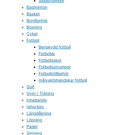
Skidstrumpor
Badminton
Basket
Bordtennis
Boxning
Cykel
Fotboll
Benskydd fotboll
Fotbollar
Fotbollsskor
Fotbollsstrumpor
Fotbollstillbehör
målvaktshandskar fotboll
Golf
Gym / Träning
Innebandy
Ishockey
Längdåkning
Löpning
Padel
Simning