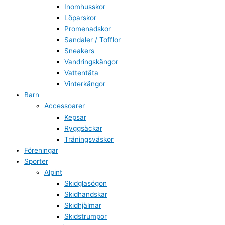
Inomhusskor
Löparskor
Promenadskor
Sandaler / Tofflor
Sneakers
Vandringskängor
Vattentäta
Vinterkängor
Barn
Accessoarer
Kepsar
Ryggsäckar
Träningsväskor
Föreningar
Sporter
Alpint
Skidglasögon
Skidhandskar
Skidhjälmar
Skidstrumpor