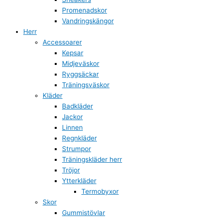
Promenadskor
Vandringskängor
Herr
Accessoarer
Kepsar
Midjeväskor
Ryggsäckar
Träningsväskor
Kläder
Badkläder
Jackor
Linnen
Regnkläder
Strumpor
Träningskläder herr
Tröjor
Ytterkläder
Termobyxor
Skor
Gummistövlar