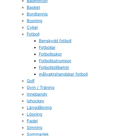
Badminton
Basket
Bordtennis
Boxning
Cykel
Fotboll
Benskydd fotboll
Fotbollar
Fotbollsskor
Fotbollsstrumpor
Fotbollstillbehör
målvaktshandskar fotboll
Golf
Gym / Träning
Innebandy
Ishockey
Längdåkning
Löpning
Padel
Simning
Sommarlek