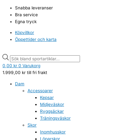
Hoppa
Min
Min
Products
Products
Max
Max
Snabba leveranser
till
pris
pris
search
search
pris
pris
Bra service
innehåll
Egna tryck
Köpvillkor
Öppettider och karta
0,00
kr
0
Varukorg
1.999,00
kr
till fri frakt
Dam
Accessoarer
Kepsar
Midjeväskor
Ryggsäckar
Träningsväskor
Skor
Inomhusskor
Löparskor