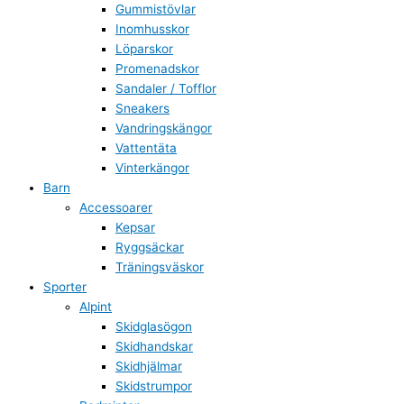
Gummistövlar
Inomhusskor
Löparskor
Promenadskor
Sandaler / Tofflor
Sneakers
Vandringskängor
Vattentäta
Vinterkängor
Barn
Accessoarer
Kepsar
Ryggsäckar
Träningsväskor
Sporter
Alpint
Skidglasögon
Skidhandskar
Skidhjälmar
Skidstrumpor