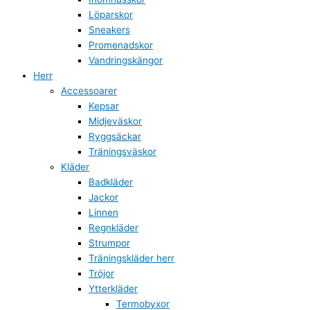
Löparskor
Sneakers
Promenadskor
Vandringskängor
Herr
Accessoarer
Kepsar
Midjeväskor
Ryggsäckar
Träningsväskor
Kläder
Badkläder
Jackor
Linnen
Regnkläder
Strumpor
Träningskläder herr
Tröjor
Ytterkläder
Termobyxor