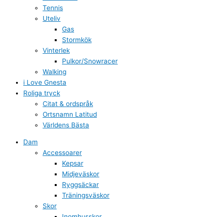
Tennis
Uteliv
Gas
Stormkök
Vinterlek
Pulkor/Snowracer
Walking
i Love Gnesta
Roliga tryck
Citat & ordspråk
Ortsnamn Latitud
Världens Bästa
Dam
Accessoarer
Kepsar
Midjeväskor
Ryggsäckar
Träningsväskor
Skor
Inomhusskor