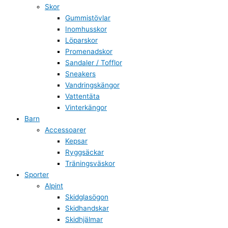
Skor
Gummistövlar
Inomhusskor
Löparskor
Promenadskor
Sandaler / Tofflor
Sneakers
Vandringskängor
Vattentäta
Vinterkängor
Barn
Accessoarer
Kepsar
Ryggsäckar
Träningsväskor
Sporter
Alpint
Skidglasögon
Skidhandskar
Skidhjälmar