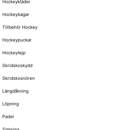
Hockeykläder
Hockeybagar
Tillbehör Hockey
Hockeypuckar
Hockeytejp
Skridskoskydd
Skridskosnören
Längdåkning
Löpning
Padel
Simning