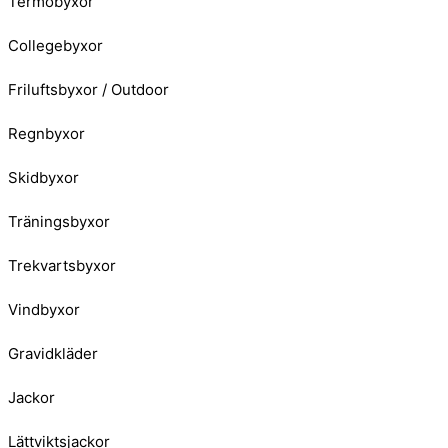
Termobyxor
Collegebyxor
Friluftsbyxor / Outdoor
Regnbyxor
Skidbyxor
Träningsbyxor
Trekvartsbyxor
Vindbyxor
Gravidkläder
Jackor
Lättviktsjackor