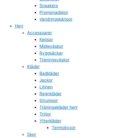
Sneakers
Promenadskor
Vandringskängor
Herr
Accessoarer
Kepsar
Midjeväskor
Ryggsäckar
Träningsväskor
Kläder
Badkläder
Jackor
Linnen
Regnkläder
Strumpor
Träningskläder herr
Tröjor
Ytterkläder
Termobyxor
Skor