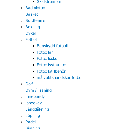
Skidstrumpor
Badminton
Basket
Bordtennis
Boxning
Cykel
Fotboll
Benskydd fotboll
Fotbollar
Fotbollsskor
Fotbollsstrumpor
Fotbollstillbehör
målvaktshandskar fotboll
Golf
Gym / Träning
Innebandy
Ishockey
Längdåkning
Löpning
Padel
Simning