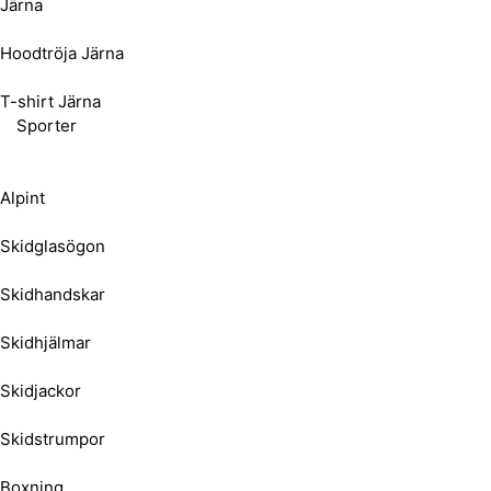
Järna
Hoodtröja Järna
T-shirt Järna
Sporter
Alpint
Skidglasögon
Skidhandskar
Skidhjälmar
Skidjackor
Skidstrumpor
Boxning