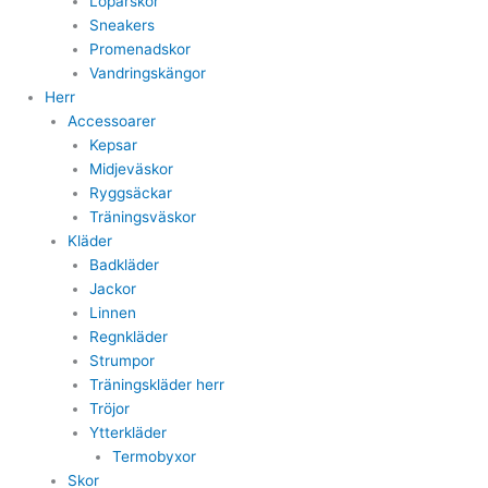
Löparskor
Sneakers
Promenadskor
Vandringskängor
Herr
Accessoarer
Kepsar
Midjeväskor
Ryggsäckar
Träningsväskor
Kläder
Badkläder
Jackor
Linnen
Regnkläder
Strumpor
Träningskläder herr
Tröjor
Ytterkläder
Termobyxor
Skor