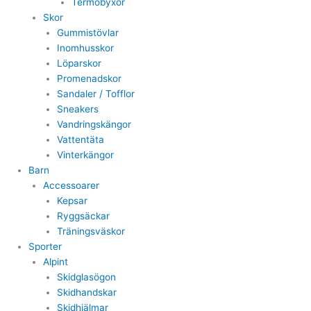
Termobyxor
Skor
Gummistövlar
Inomhusskor
Löparskor
Promenadskor
Sandaler / Tofflor
Sneakers
Vandringskängor
Vattentäta
Vinterkängor
Barn
Accessoarer
Kepsar
Ryggsäckar
Träningsväskor
Sporter
Alpint
Skidglasögon
Skidhandskar
Skidhjälmar