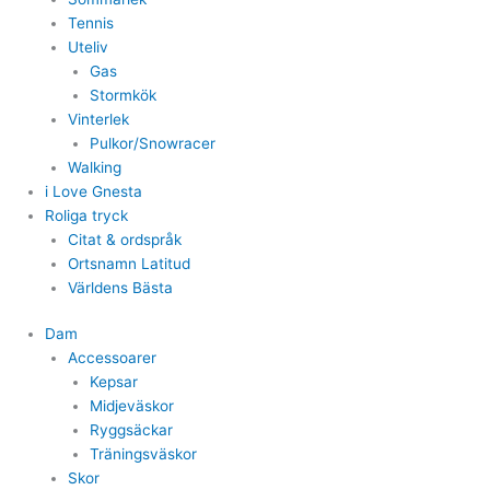
Tennis
Uteliv
Gas
Stormkök
Vinterlek
Pulkor/Snowracer
Walking
i Love Gnesta
Roliga tryck
Citat & ordspråk
Ortsnamn Latitud
Världens Bästa
Dam
Accessoarer
Kepsar
Midjeväskor
Ryggsäckar
Träningsväskor
Skor