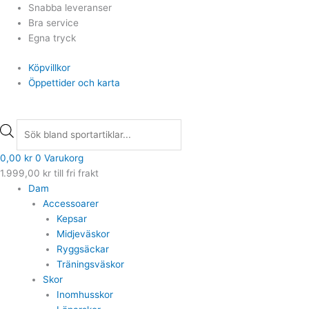
Hoppa
Products
Products
Snabba leveranser
Min
till
search
search
Bra service
pris
innehåll
Egna tryck
Köpvillkor
Öppettider och karta
0,00
kr
0
Varukorg
1.999,00
kr
till fri frakt
Dam
Accessoarer
Kepsar
Midjeväskor
Ryggsäckar
Träningsväskor
Skor
Inomhusskor