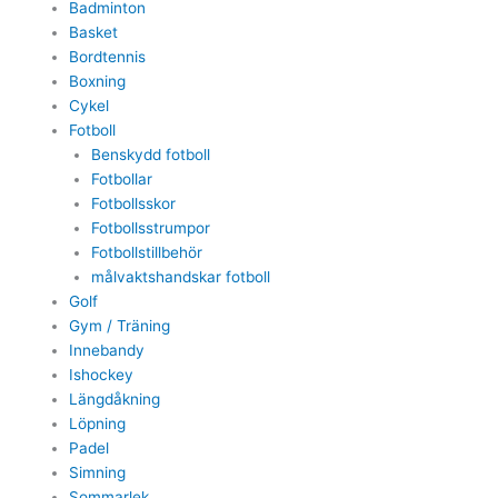
Badminton
Basket
Bordtennis
Boxning
Cykel
Fotboll
Benskydd fotboll
Fotbollar
Fotbollsskor
Fotbollsstrumpor
Fotbollstillbehör
målvaktshandskar fotboll
Golf
Gym / Träning
Innebandy
Ishockey
Längdåkning
Löpning
Padel
Simning
Sommarlek