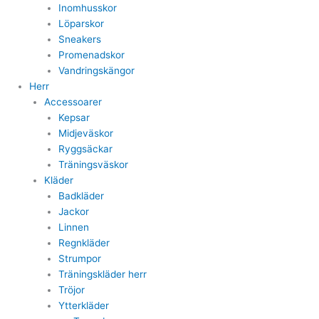
Inomhusskor
Löparskor
Sneakers
Promenadskor
Vandringskängor
Herr
Accessoarer
Kepsar
Midjeväskor
Ryggsäckar
Träningsväskor
Kläder
Badkläder
Jackor
Linnen
Regnkläder
Strumpor
Träningskläder herr
Tröjor
Ytterkläder