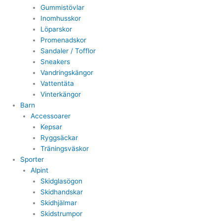
Gummistövlar
Inomhusskor
Löparskor
Promenadskor
Sandaler / Tofflor
Sneakers
Vandringskängor
Vattentäta
Vinterkängor
Barn
Accessoarer
Kepsar
Ryggsäckar
Träningsväskor
Sporter
Alpint
Skidglasögon
Skidhandskar
Skidhjälmar
Skidstrumpor