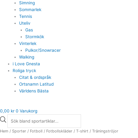
Simning
Sommarlek
Tennis
Uteliv
Gas
Stormkök
Vinterlek
Pulkor/Snowracer
Walking
i Love Gnesta
Roliga tryck
Citat & ordspråk
Ortsnamn Latitud
Världens Bästa
0,00
kr
0
Varukorg
Hem
/
Sporter
/
Fotboll
/
Fotbollskläder
/ T-shirt / Träningströjor
Min