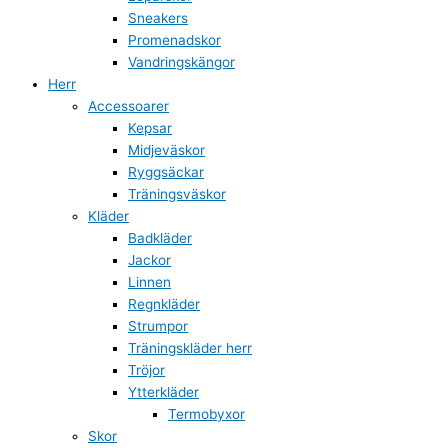
Sneakers
Promenadskor
Vandringskängor
Herr
Accessoarer
Kepsar
Midjeväskor
Ryggsäckar
Träningsväskor
Kläder
Badkläder
Jackor
Linnen
Regnkläder
Strumpor
Träningskläder herr
Tröjor
Ytterkläder
Termobyxor
Skor