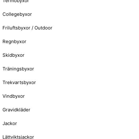
Termobyxor
Collegebyxor
Friluftsbyxor / Outdoor
Regnbyxor
Skidbyxor
Träningsbyxor
Trekvartsbyxor
Vindbyxor
Gravidkläder
Jackor
Lättviktsjackor