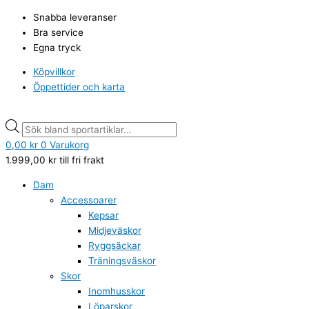
Hoppa
Min
Min
Products
Products
Max
Max
Snabba leveranser
till
pris
pris
search
search
pris
pris
Bra service
innehåll
Egna tryck
Köpvillkor
Öppettider och karta
0,00
kr
0
Varukorg
1.999,00
kr
till fri frakt
Dam
Accessoarer
Kepsar
Midjeväskor
Ryggsäckar
Träningsväskor
Skor
Inomhusskor
Löparskor