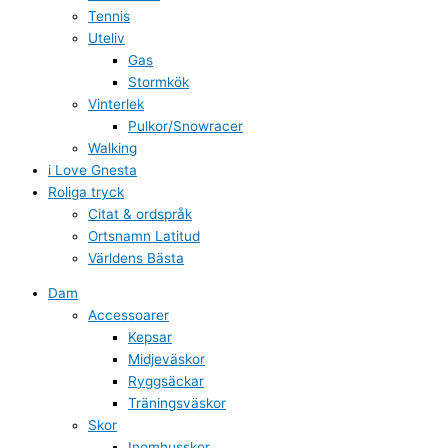
Tennis
Uteliv
Gas
Stormkök
Vinterlek
Pulkor/Snowracer
Walking
i Love Gnesta
Roliga tryck
Citat & ordspråk
Ortsnamn Latitud
Världens Bästa
Dam
Accessoarer
Kepsar
Midjeväskor
Ryggsäckar
Träningsväskor
Skor
Inomhusskor