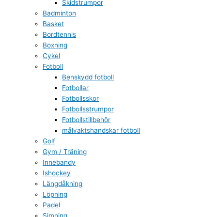
Skidstrumpor
Badminton
Basket
Bordtennis
Boxning
Cykel
Fotboll
Benskydd fotboll
Fotbollar
Fotbollsskor
Fotbollsstrumpor
Fotbollstillbehör
målvaktshandskar fotboll
Golf
Gym / Träning
Innebandy
Ishockey
Längdåkning
Löpning
Padel
Simning