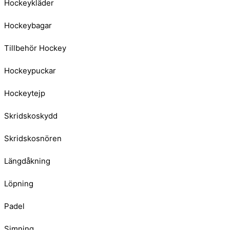
Hockeykläder
Hockeybagar
Tillbehör Hockey
Hockeypuckar
Hockeytejp
Skridskoskydd
Skridskosnören
Längdåkning
Löpning
Padel
Simning