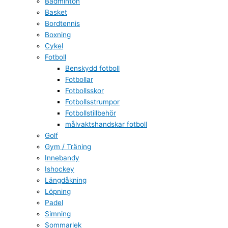
Badminton
Basket
Bordtennis
Boxning
Cykel
Fotboll
Benskydd fotboll
Fotbollar
Fotbollsskor
Fotbollsstrumpor
Fotbollstillbehör
målvaktshandskar fotboll
Golf
Gym / Träning
Innebandy
Ishockey
Längdåkning
Löpning
Padel
Simning
Sommarlek