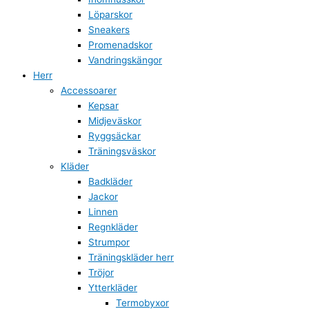
Löparskor
Sneakers
Promenadskor
Vandringskängor
Herr
Accessoarer
Kepsar
Midjeväskor
Ryggsäckar
Träningsväskor
Kläder
Badkläder
Jackor
Linnen
Regnkläder
Strumpor
Träningskläder herr
Tröjor
Ytterkläder
Termobyxor