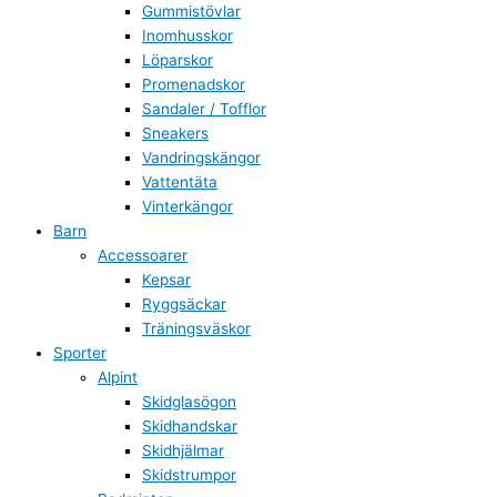
Gummistövlar
Inomhusskor
Löparskor
Promenadskor
Sandaler / Tofflor
Sneakers
Vandringskängor
Vattentäta
Vinterkängor
Barn
Accessoarer
Kepsar
Ryggsäckar
Träningsväskor
Sporter
Alpint
Skidglasögon
Skidhandskar
Skidhjälmar
Skidstrumpor