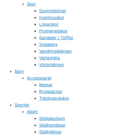
Skor
Gummistövlar
Inomhusskor
Löparskor
Promenadskor
Sandaler / Tofflor
Sneakers
Vandringskängor
Vattentäta
Vinterkängor
Barn
Accessoarer
Kepsar
Ryggsäckar
Träningsväskor
Sporter
Alpint
Skidglasögon
Skidhandskar
Skidhjälmar