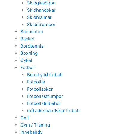
Skidglasögon
Skidhandskar
Skidhjälmar
Skidstrumpor
Badminton
Basket
Bordtennis
Boxning
Cykel
Fotboll
Benskydd fotboll
Fotbollar
Fotbollsskor
Fotbollsstrumpor
Fotbollstillbehör
målvaktshandskar fotboll
Golf
Gym / Träning
Innebandy