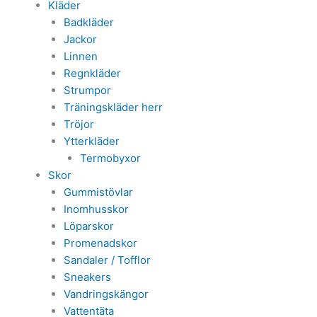
Kläder
Badkläder
Jackor
Linnen
Regnkläder
Strumpor
Träningskläder herr
Tröjor
Ytterkläder
Termobyxor
Skor
Gummistövlar
Inomhusskor
Löparskor
Promenadskor
Sandaler / Tofflor
Sneakers
Vandringskängor
Vattentäta