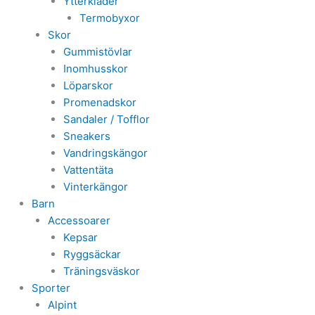
Ytterkläder
Termobyxor
Skor
Gummistövlar
Inomhusskor
Löparskor
Promenadskor
Sandaler / Tofflor
Sneakers
Vandringskängor
Vattentäta
Vinterkängor
Barn
Accessoarer
Kepsar
Ryggsäckar
Träningsväskor
Sporter
Alpint