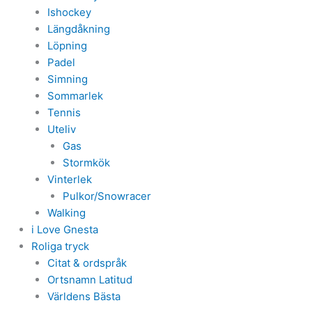
Ishockey
Längdåkning
Löpning
Padel
Simning
Sommarlek
Tennis
Uteliv
Gas
Stormkök
Vinterlek
Pulkor/Snowracer
Walking
i Love Gnesta
Roliga tryck
Citat & ordspråk
Ortsnamn Latitud
Världens Bästa