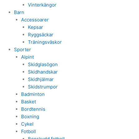
Vinterkängor
Barn
Accessoarer
Kepsar
Ryggsäckar
Träningsväskor
Sporter
Alpint
Skidglasögon
Skidhandskar
Skidhjälmar
Skidstrumpor
Badminton
Basket
Bordtennis
Boxning
Cykel
Fotboll
Benskydd fotboll