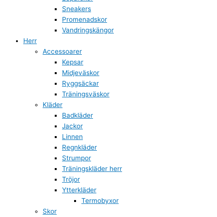
Sneakers
Promenadskor
Vandringskängor
Herr
Accessoarer
Kepsar
Midjeväskor
Ryggsäckar
Träningsväskor
Kläder
Badkläder
Jackor
Linnen
Regnkläder
Strumpor
Träningskläder herr
Tröjor
Ytterkläder
Termobyxor
Skor