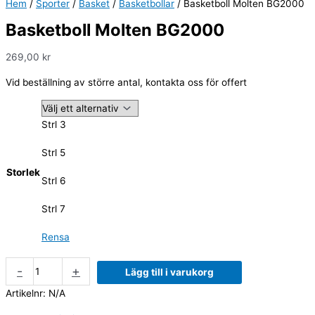
Hem
/
Sporter
/
Basket
/
Basketbollar
/ Basketboll Molten BG2000
Basketboll Molten BG2000
269,00
kr
Vid beställning av större antal, kontakta oss för offert
Strl 3
Strl 5
Storlek
Strl 6
Strl 7
Rensa
-
+
Lägg till i varukorg
Artikelnr:
N/A