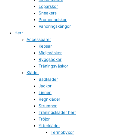
Löparskor
Sneakers
Promenadskor
Vandringskängor
Herr
Accessoarer
Kepsar
Midjeväskor
Ryggsäckar
Träningsväskor
Kläder
Badkläder
Jackor
Linnen
Regnkläder
Strumpor
Träningskläder herr
Tröjor
Ytterkläder
Termobyxor