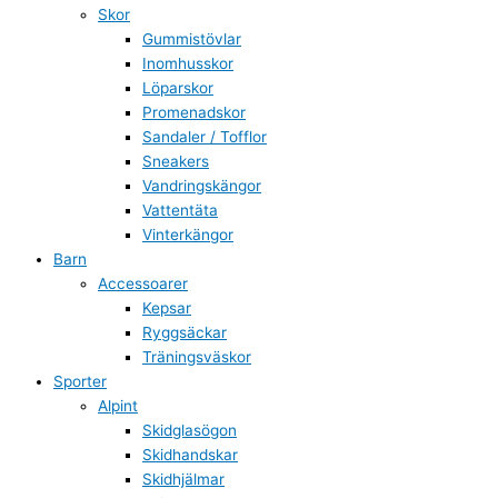
Skor
Gummistövlar
Inomhusskor
Löparskor
Promenadskor
Sandaler / Tofflor
Sneakers
Vandringskängor
Vattentäta
Vinterkängor
Barn
Accessoarer
Kepsar
Ryggsäckar
Träningsväskor
Sporter
Alpint
Skidglasögon
Skidhandskar
Skidhjälmar