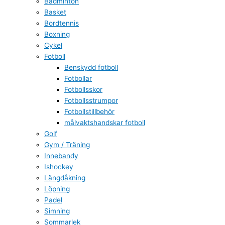
Badminton
Basket
Bordtennis
Boxning
Cykel
Fotboll
Benskydd fotboll
Fotbollar
Fotbollsskor
Fotbollsstrumpor
Fotbollstillbehör
målvaktshandskar fotboll
Golf
Gym / Träning
Innebandy
Ishockey
Längdåkning
Löpning
Padel
Simning
Sommarlek