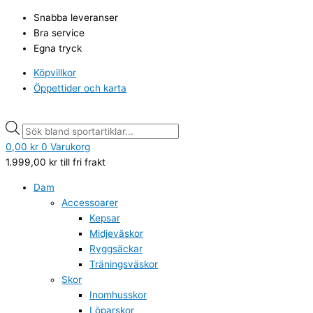
Hoppa
Basketboll
Products
Products
Snabba leveranser
till
Molten
search
search
Bra service
innehåll
BG2000
Egna tryck
mängd
Köpvillkor
Öppettider och karta
0,00
kr
0
Varukorg
1.999,00
kr
till fri frakt
Dam
Accessoarer
Kepsar
Midjeväskor
Ryggsäckar
Träningsväskor
Skor
Inomhusskor
Löparskor