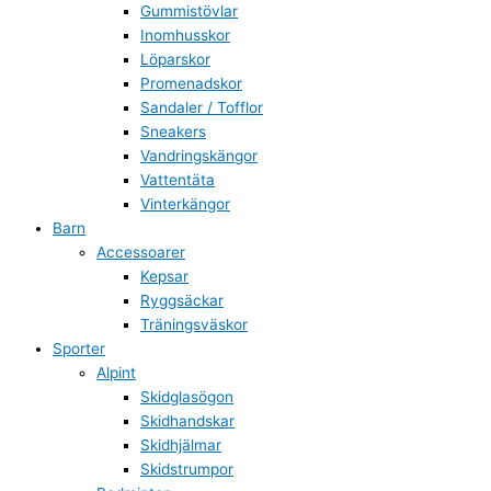
Gummistövlar
Inomhusskor
Löparskor
Promenadskor
Sandaler / Tofflor
Sneakers
Vandringskängor
Vattentäta
Vinterkängor
Barn
Accessoarer
Kepsar
Ryggsäckar
Träningsväskor
Sporter
Alpint
Skidglasögon
Skidhandskar
Skidhjälmar
Skidstrumpor