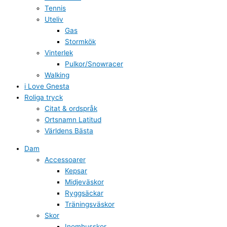
Tennis
Uteliv
Gas
Stormkök
Vinterlek
Pulkor/Snowracer
Walking
i Love Gnesta
Roliga tryck
Citat & ordspråk
Ortsnamn Latitud
Världens Bästa
Dam
Accessoarer
Kepsar
Midjeväskor
Ryggsäckar
Träningsväskor
Skor
Inomhusskor