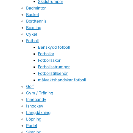
Skidstrumpor
Badminton
Basket
Bordtennis
Boxning
Cykel
Fotboll
Benskydd fotboll
Fotbollar
Fotbollsskor
Fotbollsstrumpor
Fotbollstillbehör
målvaktshandskar fotboll
Golf
Gym / Träning
Innebandy
Ishockey
Längdåkning
Löpning
Padel
Simning