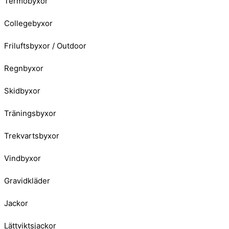
Termobyxor
Collegebyxor
Friluftsbyxor / Outdoor
Regnbyxor
Skidbyxor
Träningsbyxor
Trekvartsbyxor
Vindbyxor
Gravidkläder
Jackor
Lättviktsjackor