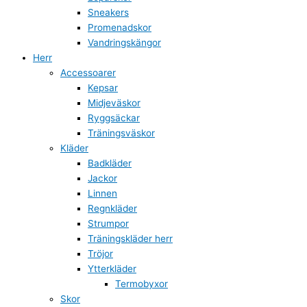
Sneakers
Promenadskor
Vandringskängor
Herr
Accessoarer
Kepsar
Midjeväskor
Ryggsäckar
Träningsväskor
Kläder
Badkläder
Jackor
Linnen
Regnkläder
Strumpor
Träningskläder herr
Tröjor
Ytterkläder
Termobyxor
Skor