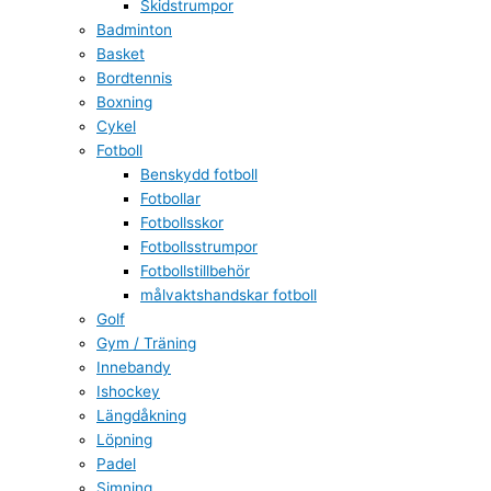
Skidstrumpor
Badminton
Basket
Bordtennis
Boxning
Cykel
Fotboll
Benskydd fotboll
Fotbollar
Fotbollsskor
Fotbollsstrumpor
Fotbollstillbehör
målvaktshandskar fotboll
Golf
Gym / Träning
Innebandy
Ishockey
Längdåkning
Löpning
Padel
Simning