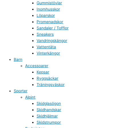
Gummistövlar
Inomhusskor
Löparskor
Promenadskor
Sandaler / Tofflor
Sneakers
Vandringskängor
Vattentäta
Vinterkängor
Barn
Accessoarer
Kepsar
Ryggsäckar
Träningsväskor
Sporter
Alpint
Skidglasögon
Skidhandskar
Skidhjälmar
Skidstrumpor