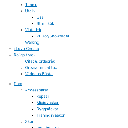
Tennis
Uteliv
Gas
Stormkök
Vinterlek
Pulkor/Snowracer
Walking
i Love Gnesta
Roliga tryck
Citat & ordspråk
Ortsnamn Latitud
Världens Bästa
Dam
Accessoarer
Kepsar
Midjeväskor
Ryggsäckar
Träningsväskor
Skor
Inomhusskor