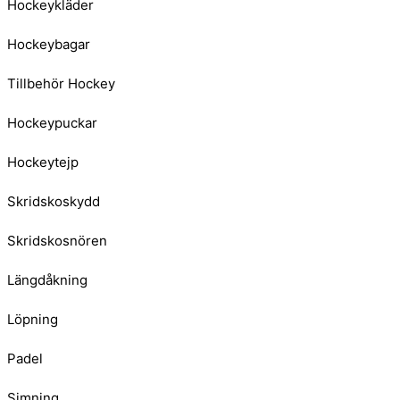
Hockeykläder
Hockeybagar
Tillbehör Hockey
Hockeypuckar
Hockeytejp
Skridskoskydd
Skridskosnören
Längdåkning
Löpning
Padel
Simning