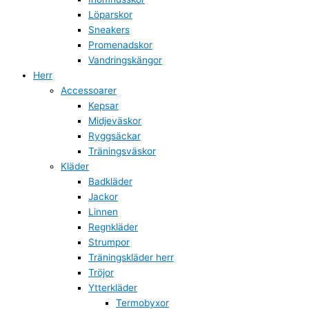
Löparskor
Sneakers
Promenadskor
Vandringskängor
Herr
Accessoarer
Kepsar
Midjeväskor
Ryggsäckar
Träningsväskor
Kläder
Badkläder
Jackor
Linnen
Regnkläder
Strumpor
Träningskläder herr
Tröjor
Ytterkläder
Termobyxor