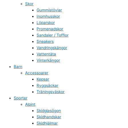
Skor
Gummistövlar
Inomhusskor
Löparskor
Promenadskor
Sandaler / Tofflor
Sneakers
Vandringskängor
Vattentäta
Vinterkängor
Barn
Accessoarer
Kepsar
Ryggsäckar
Träningsväskor
Sporter
Alpint
Skidglasögon
Skidhandskar
Skidhjälmar