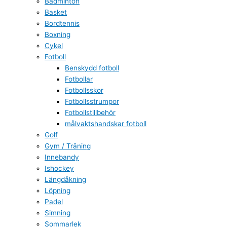
Badminton
Basket
Bordtennis
Boxning
Cykel
Fotboll
Benskydd fotboll
Fotbollar
Fotbollsskor
Fotbollsstrumpor
Fotbollstillbehör
målvaktshandskar fotboll
Golf
Gym / Träning
Innebandy
Ishockey
Längdåkning
Löpning
Padel
Simning
Sommarlek