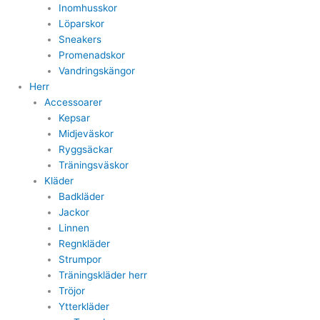
Inomhusskor
Löparskor
Sneakers
Promenadskor
Vandringskängor
Herr
Accessoarer
Kepsar
Midjeväskor
Ryggsäckar
Träningsväskor
Kläder
Badkläder
Jackor
Linnen
Regnkläder
Strumpor
Träningskläder herr
Tröjor
Ytterkläder