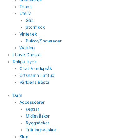
Tennis
Uteliv
Gas
Stormkök
Vinterlek
Pulkor/Snowracer
Walking
i Love Gnesta
Roliga tryck
Citat & ordspråk
Ortsnamn Latitud
Världens Bästa
Dam
Accessoarer
Kepsar
Midjeväskor
Ryggsäckar
Träningsväskor
Skor