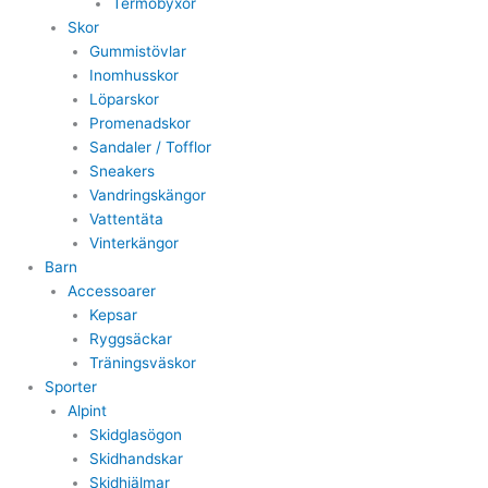
Termobyxor
Skor
Gummistövlar
Inomhusskor
Löparskor
Promenadskor
Sandaler / Tofflor
Sneakers
Vandringskängor
Vattentäta
Vinterkängor
Barn
Accessoarer
Kepsar
Ryggsäckar
Träningsväskor
Sporter
Alpint
Skidglasögon
Skidhandskar
Skidhjälmar