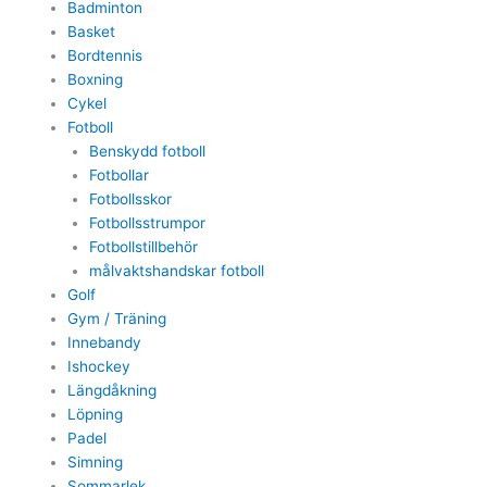
Badminton
Basket
Bordtennis
Boxning
Cykel
Fotboll
Benskydd fotboll
Fotbollar
Fotbollsskor
Fotbollsstrumpor
Fotbollstillbehör
målvaktshandskar fotboll
Golf
Gym / Träning
Innebandy
Ishockey
Längdåkning
Löpning
Padel
Simning
Sommarlek