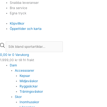
Hoppa
Min
Min
Products
Products
Max
Max
Snabba leveranser
till
pris
pris
search
search
pris
pris
Bra service
innehåll
Egna tryck
Köpvillkor
Öppettider och karta
0,00
kr
0
Varukorg
1.999,00
kr
till fri frakt
Dam
Accessoarer
Kepsar
Midjeväskor
Ryggsäckar
Träningsväskor
Skor
Inomhusskor