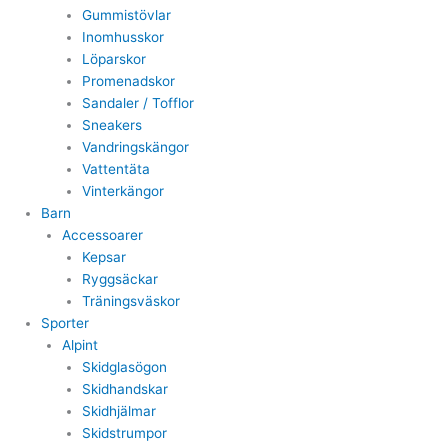
Gummistövlar
Inomhusskor
Löparskor
Promenadskor
Sandaler / Tofflor
Sneakers
Vandringskängor
Vattentäta
Vinterkängor
Barn
Accessoarer
Kepsar
Ryggsäckar
Träningsväskor
Sporter
Alpint
Skidglasögon
Skidhandskar
Skidhjälmar
Skidstrumpor