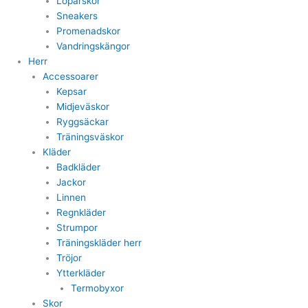
Löparskor
Sneakers
Promenadskor
Vandringskängor
Herr
Accessoarer
Kepsar
Midjeväskor
Ryggsäckar
Träningsväskor
Kläder
Badkläder
Jackor
Linnen
Regnkläder
Strumpor
Träningskläder herr
Tröjor
Ytterkläder
Termobyxor
Skor