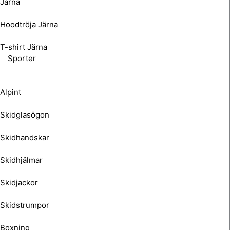
Järna
Hoodtröja Järna
T-shirt Järna
Sporter
Alpint
Skidglasögon
Skidhandskar
Skidhjälmar
Skidjackor
Skidstrumpor
Boxning