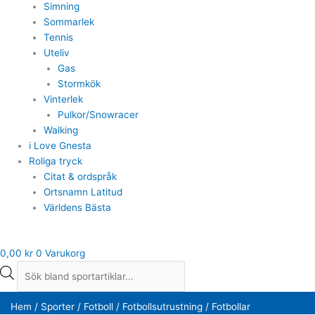
Simning
Sommarlek
Tennis
Uteliv
Gas
Stormkök
Vinterlek
Pulkor/Snowracer
Walking
i Love Gnesta
Roliga tryck
Citat & ordspråk
Ortsnamn Latitud
Världens Bästa
0,00
kr
0
Varukorg
Hem
/
Sporter
/
Fotboll
/
Fotbollsutrustning
/ Fotbollar