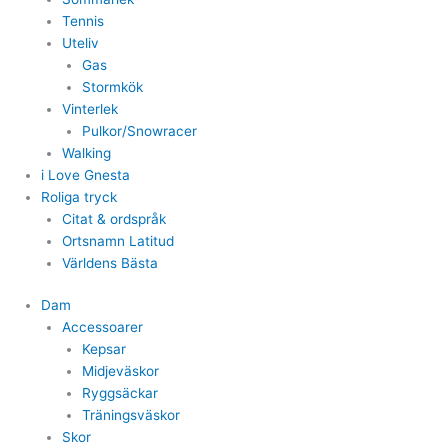
Tennis
Uteliv
Gas
Stormkök
Vinterlek
Pulkor/Snowracer
Walking
i Love Gnesta
Roliga tryck
Citat & ordspråk
Ortsnamn Latitud
Världens Bästa
Dam
Accessoarer
Kepsar
Midjeväskor
Ryggsäckar
Träningsväskor
Skor