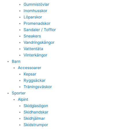
Gummistövlar
Inomhusskor
Löparskor
Promenadskor
Sandaler / Tofflor
Sneakers
Vandringskängor
Vattentäta
Vinterkängor
Barn
Accessoarer
Kepsar
Ryggsäckar
Träningsväskor
Sporter
Alpint
Skidglasögon
Skidhandskar
Skidhjälmar
Skidstrumpor