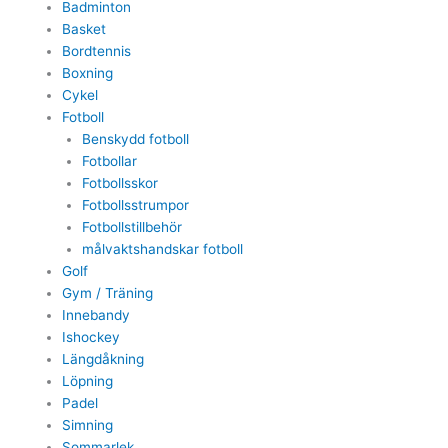
Badminton
Basket
Bordtennis
Boxning
Cykel
Fotboll
Benskydd fotboll
Fotbollar
Fotbollsskor
Fotbollsstrumpor
Fotbollstillbehör
målvaktshandskar fotboll
Golf
Gym / Träning
Innebandy
Ishockey
Längdåkning
Löpning
Padel
Simning
Sommarlek