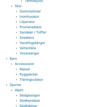
Termobyxor
Skor
Gummistövlar
Inomhusskor
Löparskor
Promenadskor
Sandaler / Tofflor
Sneakers
Vandringskängor
Vattentäta
Vinterkängor
Barn
Accessoarer
Kepsar
Ryggsäckar
Träningsväskor
Sporter
Alpint
Skidglasögon
Skidhandskar
Skidhjälmar