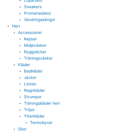
Löparskor
Sneakers
Promenadskor
Vandringskängor
Herr
Accessoarer
Kepsar
Midjeväskor
Ryggsäckar
Träningsväskor
Kläder
Badkläder
Jackor
Linnen
Regnkläder
Strumpor
Träningskläder herr
Tröjor
Ytterkläder
Termobyxor
Skor