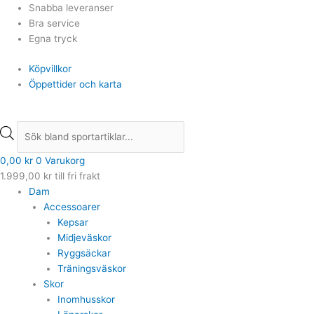
Hoppa
Min
Min
Products
Products
Det
Det
Det
Det
Det
Det
Max
Max
Snabba leveranser
till
pris
pris
search
search
ursprungliga
ursprungliga
ursprungliga
nuvarande
nuvarande
nuvarande
pris
pris
Bra service
innehåll
priset
priset
priset
priset
priset
priset
Egna tryck
var:
var:
var:
är:
är:
är:
Köpvillkor
549,00 kr.
1.899,00 kr.
1.099,00 kr.
439,20 kr.
899,00 kr.
1.329,00 kr.
Öppettider och karta
0,00
kr
0
Varukorg
1.999,00
kr
till fri frakt
Dam
Accessoarer
Kepsar
Midjeväskor
Ryggsäckar
Träningsväskor
Skor
Inomhusskor