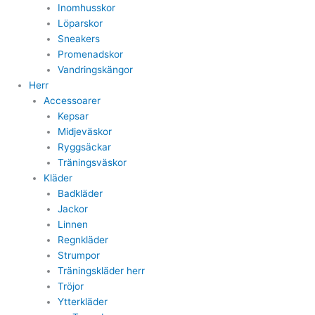
Inomhusskor
Löparskor
Sneakers
Promenadskor
Vandringskängor
Herr
Accessoarer
Kepsar
Midjeväskor
Ryggsäckar
Träningsväskor
Kläder
Badkläder
Jackor
Linnen
Regnkläder
Strumpor
Träningskläder herr
Tröjor
Ytterkläder