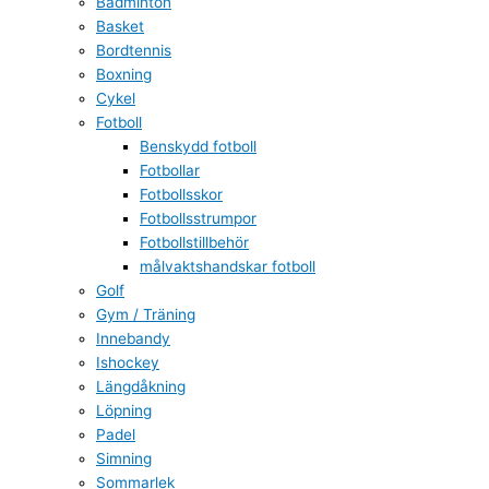
Badminton
Basket
Bordtennis
Boxning
Cykel
Fotboll
Benskydd fotboll
Fotbollar
Fotbollsskor
Fotbollsstrumpor
Fotbollstillbehör
målvaktshandskar fotboll
Golf
Gym / Träning
Innebandy
Ishockey
Längdåkning
Löpning
Padel
Simning
Sommarlek