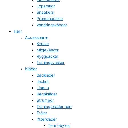
Löparskor
Sneakers
Promenadskor
Vandringskängor
Herr
Accessoarer
Kepsar
Midjeväskor
Ryggsäckar
Träningsväskor
Kläder
Badkläder
Jackor
Linnen
Regnkläder
Strumpor
Träningskläder herr
Tröjor
Ytterkläder
Termobyxor