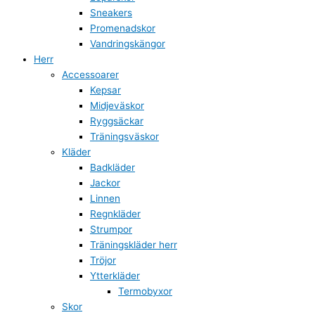
Sneakers
Promenadskor
Vandringskängor
Herr
Accessoarer
Kepsar
Midjeväskor
Ryggsäckar
Träningsväskor
Kläder
Badkläder
Jackor
Linnen
Regnkläder
Strumpor
Träningskläder herr
Tröjor
Ytterkläder
Termobyxor
Skor