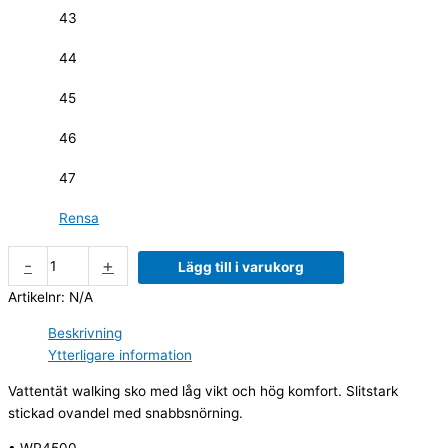
43
44
45
46
47
Rensa
-
+
Lägg till i varukorg
Artikelnr:
N/A
Beskrivning
Ytterligare information
Vattentät walking sko med låg vikt och hög komfort. Slitstark
stickad ovandel med snabbsnörning.