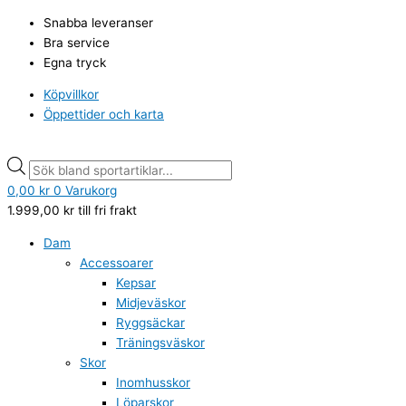
Hoppa
Bagheera
Products
Products
Snabba leveranser
till
Zest
search
search
Bra service
innehåll
WP
Egna tryck
Promenadsko
svart
Köpvillkor
mängd
Öppettider och karta
0,00
kr
0
Varukorg
1.999,00
kr
till fri frakt
Dam
Accessoarer
Kepsar
Midjeväskor
Ryggsäckar
Träningsväskor
Skor
Inomhusskor
Löparskor