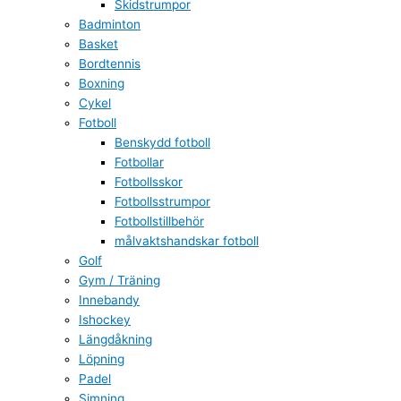
Skidstrumpor
Badminton
Basket
Bordtennis
Boxning
Cykel
Fotboll
Benskydd fotboll
Fotbollar
Fotbollsskor
Fotbollsstrumpor
Fotbollstillbehör
målvaktshandskar fotboll
Golf
Gym / Träning
Innebandy
Ishockey
Längdåkning
Löpning
Padel
Simning