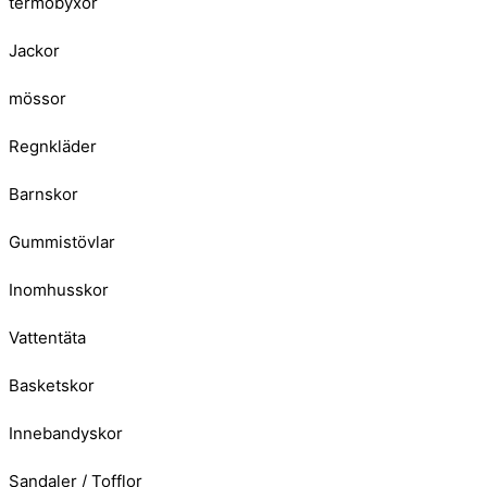
termobyxor
Jackor
mössor
Regnkläder
Barnskor
Gummistövlar
Inomhusskor
Vattentäta
Basketskor
Innebandyskor
Sandaler / Tofflor