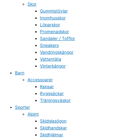
Skor
Gummistövlar
Inomhusskor
Löparskor
Promenadskor
Sandaler / Tofflor
Sneakers
Vandringskängor
Vattentäta
Vinterkängor
Barn
Accessoarer
Kepsar
Ryggsäckar
Träningsväskor
Sporter
Alpint
Skidglasögon
Skidhandskar
Skidhjälmar