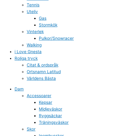
Tennis
Uteliv
Gas
Stormkök
Vinterlek
Pulkor/Snowracer
Walking
i Love Gnesta
Roliga tryck
Citat & ordspråk
Ortsnamn Latitud
Världens Bästa
Dam
Accessoarer
Kepsar
Midjeväskor
Ryggsäckar
Träningsväskor
Skor
Inomhusskor