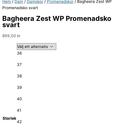
Hem
/
Dam
/
Damskor
/
Promenadskor
/ Bagheera Zest WP
Promenadsko svart
Bagheera Zest WP Promenadsko
svart
899,00
kr
36
37
38
39
40
41
Storlek
42