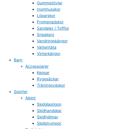
Gummistövlar
Inomhusskor
Löparskor
Promenadskor
Sandaler / Tofflor
Sneakers
Vandringskängor
Vattentäta
Vinterkängor
Barn
Accessoarer
Kepsar
Ryggsäckar
Träningsväskor
Sporter
Alpint
Skidglasögon
Skidhandskar
Skidhjälmar
Skidstrumpor