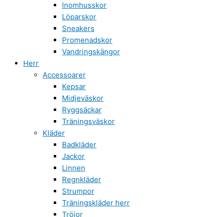
Inomhusskor
Löparskor
Sneakers
Promenadskor
Vandringskängor
Herr
Accessoarer
Kepsar
Midjeväskor
Ryggsäckar
Träningsväskor
Kläder
Badkläder
Jackor
Linnen
Regnkläder
Strumpor
Träningskläder herr
Tröjor