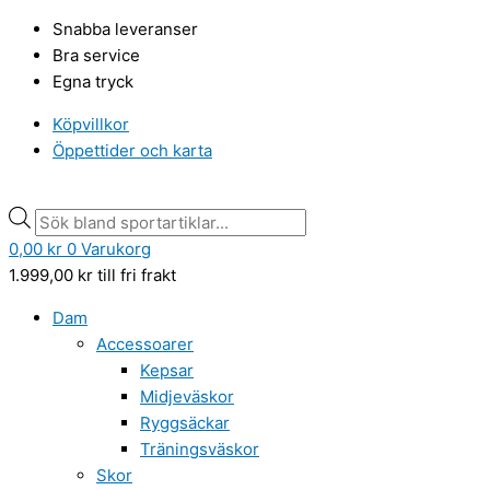
Hoppa
Min
Min
Products
Products
Max
Max
Snabba leveranser
till
pris
pris
search
search
pris
pris
Bra service
innehåll
Egna tryck
Köpvillkor
Öppettider och karta
0,00
kr
0
Varukorg
1.999,00
kr
till fri frakt
Dam
Accessoarer
Kepsar
Midjeväskor
Ryggsäckar
Träningsväskor
Skor