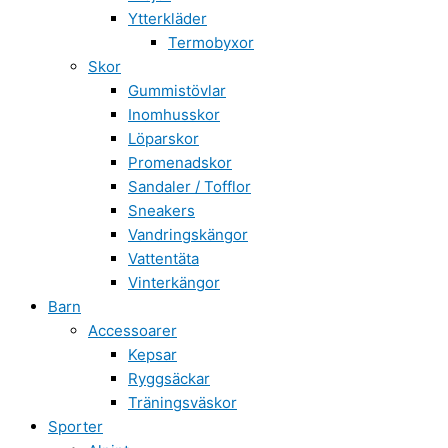
Ytterkläder
Termobyxor
Skor
Gummistövlar
Inomhusskor
Löparskor
Promenadskor
Sandaler / Tofflor
Sneakers
Vandringskängor
Vattentäta
Vinterkängor
Barn
Accessoarer
Kepsar
Ryggsäckar
Träningsväskor
Sporter