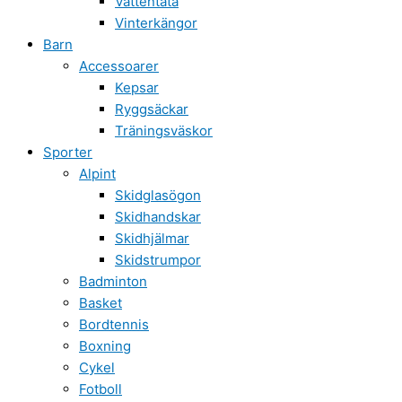
Vattentäta
Vinterkängor
Barn
Accessoarer
Kepsar
Ryggsäckar
Träningsväskor
Sporter
Alpint
Skidglasögon
Skidhandskar
Skidhjälmar
Skidstrumpor
Badminton
Basket
Bordtennis
Boxning
Cykel
Fotboll