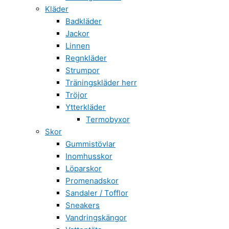
Kläder
Badkläder
Jackor
Linnen
Regnkläder
Strumpor
Träningskläder herr
Tröjor
Ytterkläder
Termobyxor
Skor
Gummistövlar
Inomhusskor
Löparskor
Promenadskor
Sandaler / Tofflor
Sneakers
Vandringskängor