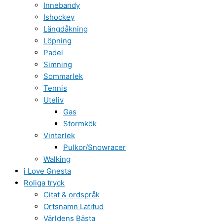
Innebandy
Ishockey
Längdåkning
Löpning
Padel
Simning
Sommarlek
Tennis
Uteliv
Gas
Stormkök
Vinterlek
Pulkor/Snowracer
Walking
i Love Gnesta
Roliga tryck
Citat & ordspråk
Ortsnamn Latitud
Världens Bästa