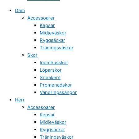
Dam
Accessoarer
Kepsar
Midjeväskor
Ryggsäckar
Träningsväskor
Skor
Inomhusskor
Löparskor
Sneakers
Promenadskor
Vandringskängor
Herr
Accessoarer
Kepsar
Midjeväskor
Ryggsäckar
Träningsväskor