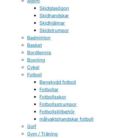
Alpint
Skidglasögon
Skidhandskar
Skidhjälmar
Skidstrumpor
Badminton
Basket
Bordtennis
Boxning
Cykel
Fotboll
Benskydd fotboll
Fotbollar
Fotbollsskor
Fotbollsstrumpor
Fotbollstillbehör
målvaktshandskar fotboll
Golf
Gym / Träning