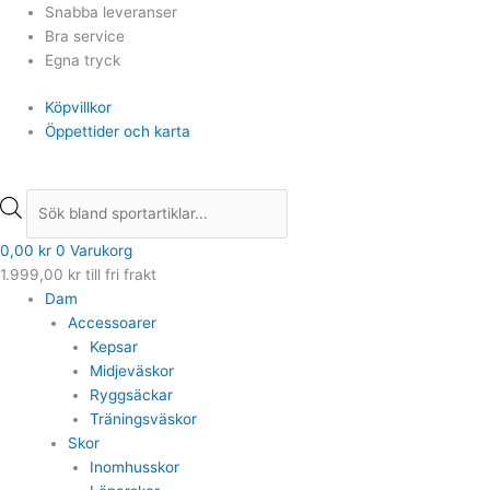
Hoppa
Min
Min
Products
Products
Max
Max
Snabba leveranser
till
pris
pris
search
search
pris
pris
Bra service
innehåll
Egna tryck
Köpvillkor
Öppettider och karta
0,00
kr
0
Varukorg
1.999,00
kr
till fri frakt
Dam
Accessoarer
Kepsar
Midjeväskor
Ryggsäckar
Träningsväskor
Skor
Inomhusskor