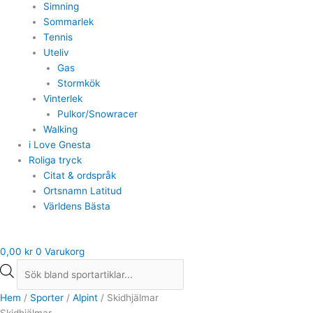
Simning
Sommarlek
Tennis
Uteliv
Gas
Stormkök
Vinterlek
Pulkor/Snowracer
Walking
i Love Gnesta
Roliga tryck
Citat & ordspråk
Ortsnamn Latitud
Världens Bästa
0,00
kr
0
Varukorg
Hem
/
Sporter
/
Alpint
/ Skidhjälmar