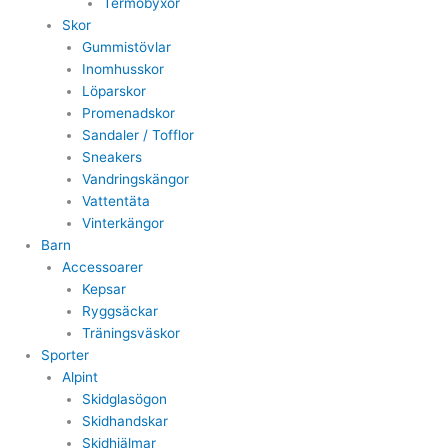
Termobyxor
Skor
Gummistövlar
Inomhusskor
Löparskor
Promenadskor
Sandaler / Tofflor
Sneakers
Vandringskängor
Vattentäta
Vinterkängor
Barn
Accessoarer
Kepsar
Ryggsäckar
Träningsväskor
Sporter
Alpint
Skidglasögon
Skidhandskar
Skidhjälmar