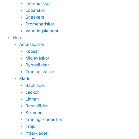
Inomhusskor
Löparskor
Sneakers
Promenadskor
Vandringskängor
Herr
Accessoarer
Kepsar
Midjeväskor
Ryggsäckar
Träningsväskor
Kläder
Badkläder
Jackor
Linnen
Regnkläder
Strumpor
Träningskläder herr
Tröjor
Ytterkläder