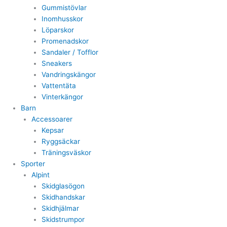
Gummistövlar
Inomhusskor
Löparskor
Promenadskor
Sandaler / Tofflor
Sneakers
Vandringskängor
Vattentäta
Vinterkängor
Barn
Accessoarer
Kepsar
Ryggsäckar
Träningsväskor
Sporter
Alpint
Skidglasögon
Skidhandskar
Skidhjälmar
Skidstrumpor