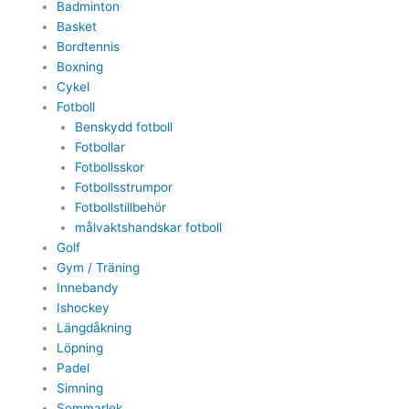
Badminton
Basket
Bordtennis
Boxning
Cykel
Fotboll
Benskydd fotboll
Fotbollar
Fotbollsskor
Fotbollsstrumpor
Fotbollstillbehör
målvaktshandskar fotboll
Golf
Gym / Träning
Innebandy
Ishockey
Längdåkning
Löpning
Padel
Simning
Sommarlek