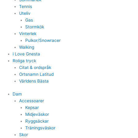
Tennis
Uteliv
Gas
Stormkök
Vinterlek
Pulkor/Snowracer
Walking
i Love Gnesta
Roliga tryck
Citat & ordspråk
Ortsnamn Latitud
Världens Bästa
Dam
Accessoarer
Kepsar
Midjeväskor
Ryggsäckar
Träningsväskor
Skor