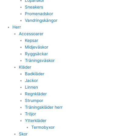
Löparskor
Sneakers
Promenadskor
Vandringskängor
Herr
Accessoarer
Kepsar
Midjeväskor
Ryggsäckar
Träningsväskor
Kläder
Badkläder
Jackor
Linnen
Regnkläder
Strumpor
Träningskläder herr
Tröjor
Ytterkläder
Termobyxor
Skor