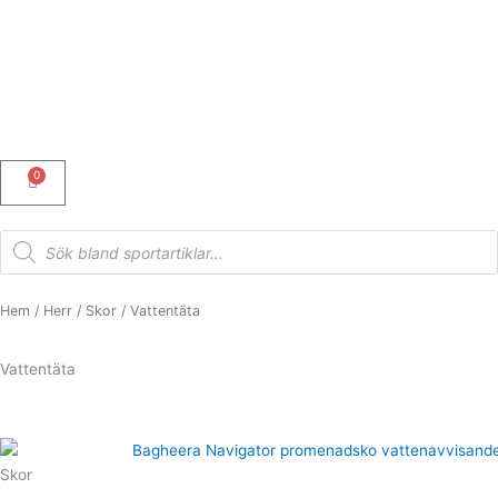
Hoppa
till
innehåll
0
Varukorg
Products
search
Hem
/
Herr
/
Skor
/ Vattentäta
Vattentäta
Skor