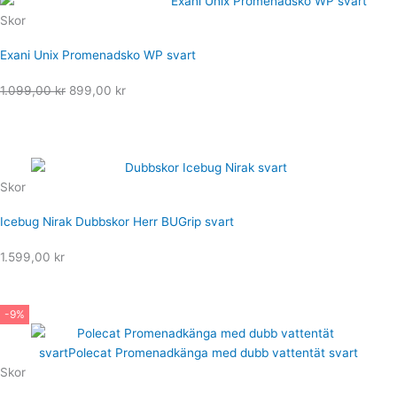
1.199,00 kr.
899,00 kr.
Skor
Exani Unix Promenadsko WP svart
Det
Det
1.099,00
kr
899,00
kr
ursprungliga
nuvarande
priset
priset
var:
är:
1.099,00 kr.
899,00 kr.
Skor
Icebug Nirak Dubbskor Herr BUGrip svart
1.599,00
kr
-9%
Skor