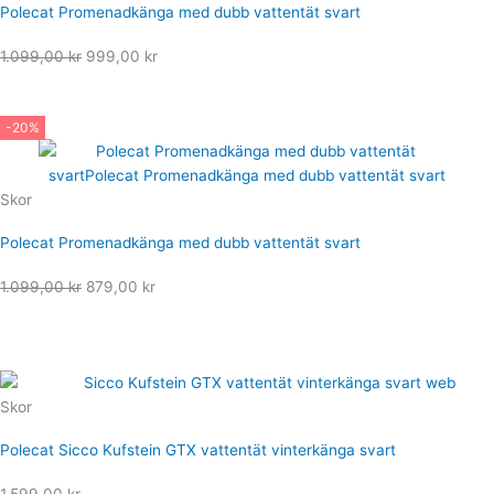
Polecat Promenadkänga med dubb vattentät svart
Det
Det
1.099,00
kr
999,00
kr
ursprungliga
nuvarande
priset
priset
-20%
var:
är:
1.099,00 kr.
999,00 kr.
Skor
Polecat Promenadkänga med dubb vattentät svart
Det
Det
1.099,00
kr
879,00
kr
ursprungliga
nuvarande
priset
priset
var:
är:
1.099,00 kr.
879,00 kr.
Skor
Polecat Sicco Kufstein GTX vattentät vinterkänga svart