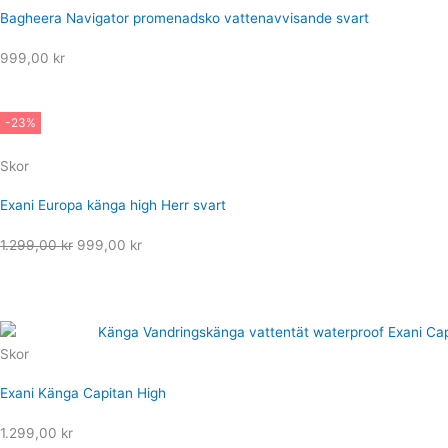
Bagheera Navigator promenadsko vattenavvisande svart
999,00
kr
-23%
Skor
Exani Europa känga high Herr svart
Det
Det
1.299,00
kr
999,00
kr
ursprungliga
nuvarande
priset
priset
var:
är:
1.299,00 kr.
999,00 kr.
Skor
Exani Känga Capitan High
1.299,00
kr