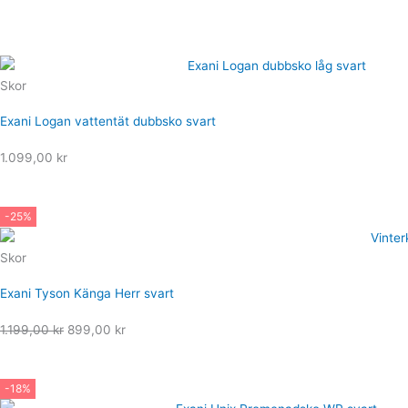
Skor
Exani Logan vattentät dubbsko svart
1.099,00
kr
-25%
Skor
Exani Tyson Känga Herr svart
Det
Det
1.199,00
kr
899,00
kr
ursprungliga
nuvarande
priset
priset
-18%
var:
är: