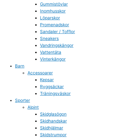
Gummistövlar
Inomhusskor
Löparskor
Promenadskor
Sandaler / Tofflor
Sneakers
Vandringskängor
Vattentäta
Vinterkängor
Barn
Accessoarer
Kepsar
Ryggsäckar
Träningsväskor
Sporter
Alpint
Skidglasögon
Skidhandskar
Skidhjälmar
Skidstrumpor