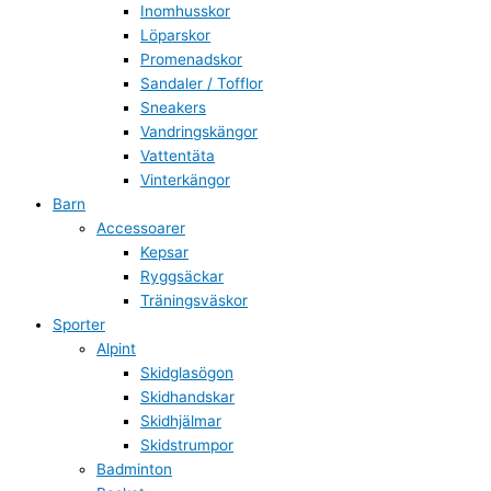
Inomhusskor
Löparskor
Promenadskor
Sandaler / Tofflor
Sneakers
Vandringskängor
Vattentäta
Vinterkängor
Barn
Accessoarer
Kepsar
Ryggsäckar
Träningsväskor
Sporter
Alpint
Skidglasögon
Skidhandskar
Skidhjälmar
Skidstrumpor
Badminton