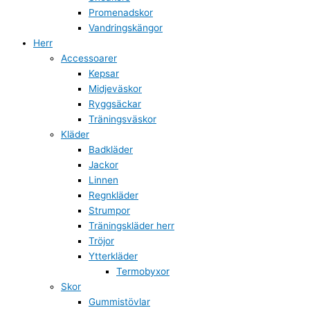
Promenadskor
Vandringskängor
Herr
Accessoarer
Kepsar
Midjeväskor
Ryggsäckar
Träningsväskor
Kläder
Badkläder
Jackor
Linnen
Regnkläder
Strumpor
Träningskläder herr
Tröjor
Ytterkläder
Termobyxor
Skor
Gummistövlar