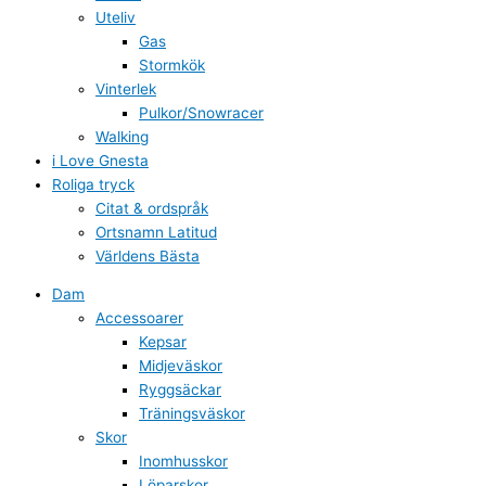
Uteliv
Gas
Stormkök
Vinterlek
Pulkor/Snowracer
Walking
i Love Gnesta
Roliga tryck
Citat & ordspråk
Ortsnamn Latitud
Världens Bästa
Dam
Accessoarer
Kepsar
Midjeväskor
Ryggsäckar
Träningsväskor
Skor
Inomhusskor
Löparskor