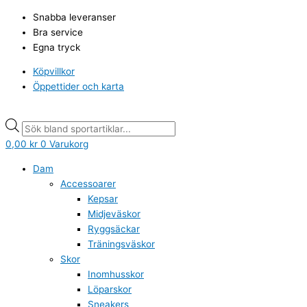
Hoppa
Min
Min
Products
Products
Max
Max
Snabba leveranser
till
pris
pris
search
search
pris
pris
Bra service
innehåll
Egna tryck
Köpvillkor
Öppettider och karta
0,00
kr
0
Varukorg
Dam
Accessoarer
Kepsar
Midjeväskor
Ryggsäckar
Träningsväskor
Skor
Inomhusskor
Löparskor
Sneakers