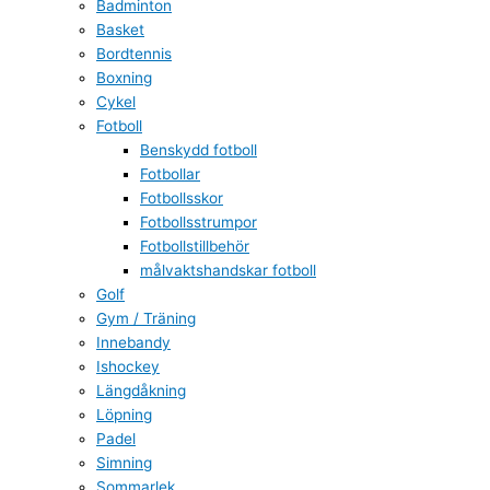
Badminton
Basket
Bordtennis
Boxning
Cykel
Fotboll
Benskydd fotboll
Fotbollar
Fotbollsskor
Fotbollsstrumpor
Fotbollstillbehör
målvaktshandskar fotboll
Golf
Gym / Träning
Innebandy
Ishockey
Längdåkning
Löpning
Padel
Simning
Sommarlek