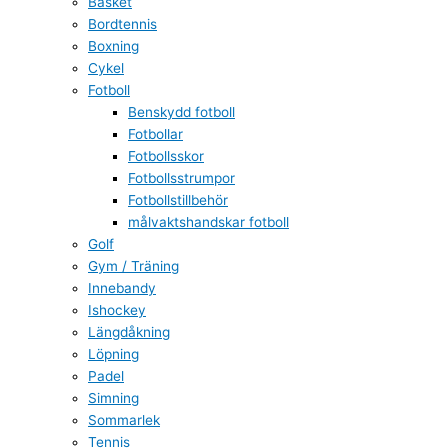
Basket
Bordtennis
Boxning
Cykel
Fotboll
Benskydd fotboll
Fotbollar
Fotbollsskor
Fotbollsstrumpor
Fotbollstillbehör
målvaktshandskar fotboll
Golf
Gym / Träning
Innebandy
Ishockey
Längdåkning
Löpning
Padel
Simning
Sommarlek
Tennis