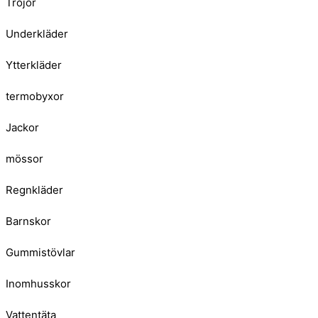
Tröjor
Underkläder
Ytterkläder
termobyxor
Jackor
mössor
Regnkläder
Barnskor
Gummistövlar
Inomhusskor
Vattentäta