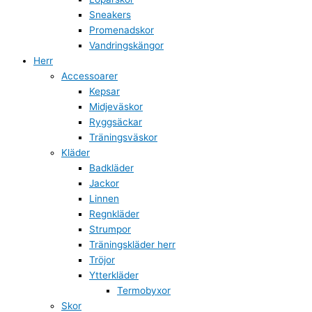
Sneakers
Promenadskor
Vandringskängor
Herr
Accessoarer
Kepsar
Midjeväskor
Ryggsäckar
Träningsväskor
Kläder
Badkläder
Jackor
Linnen
Regnkläder
Strumpor
Träningskläder herr
Tröjor
Ytterkläder
Termobyxor
Skor