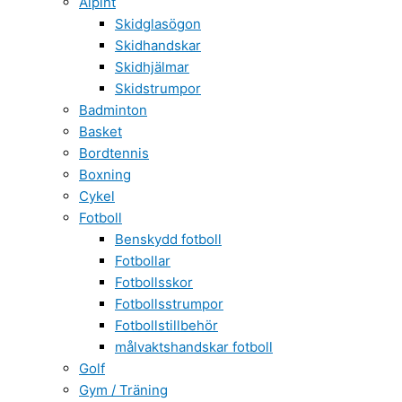
Alpint
Skidglasögon
Skidhandskar
Skidhjälmar
Skidstrumpor
Badminton
Basket
Bordtennis
Boxning
Cykel
Fotboll
Benskydd fotboll
Fotbollar
Fotbollsskor
Fotbollsstrumpor
Fotbollstillbehör
målvaktshandskar fotboll
Golf
Gym / Träning