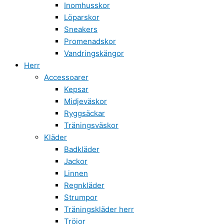
Inomhusskor
Löparskor
Sneakers
Promenadskor
Vandringskängor
Herr
Accessoarer
Kepsar
Midjeväskor
Ryggsäckar
Träningsväskor
Kläder
Badkläder
Jackor
Linnen
Regnkläder
Strumpor
Träningskläder herr
Tröjor