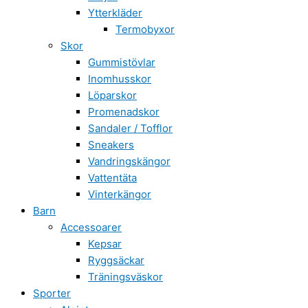
Ytterkläder
Termobyxor
Skor
Gummistövlar
Inomhusskor
Löparskor
Promenadskor
Sandaler / Tofflor
Sneakers
Vandringskängor
Vattentäta
Vinterkängor
Barn
Accessoarer
Kepsar
Ryggsäckar
Träningsväskor
Sporter