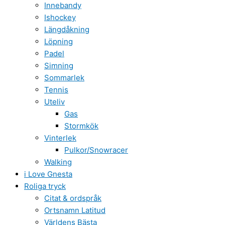
Innebandy
Ishockey
Längdåkning
Löpning
Padel
Simning
Sommarlek
Tennis
Uteliv
Gas
Stormkök
Vinterlek
Pulkor/Snowracer
Walking
i Love Gnesta
Roliga tryck
Citat & ordspråk
Ortsnamn Latitud
Världens Bästa