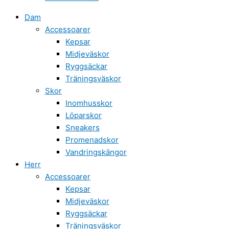
Dam
Accessoarer
Kepsar
Midjeväskor
Ryggsäckar
Träningsväskor
Skor
Inomhusskor
Löparskor
Sneakers
Promenadskor
Vandringskängor
Herr
Accessoarer
Kepsar
Midjeväskor
Ryggsäckar
Träningsväskor