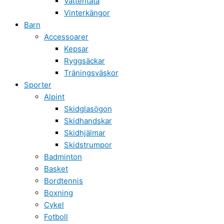
Vattentäta
Vinterkängor
Barn
Accessoarer
Kepsar
Ryggsäckar
Träningsväskor
Sporter
Alpint
Skidglasögon
Skidhandskar
Skidhjälmar
Skidstrumpor
Badminton
Basket
Bordtennis
Boxning
Cykel
Fotboll