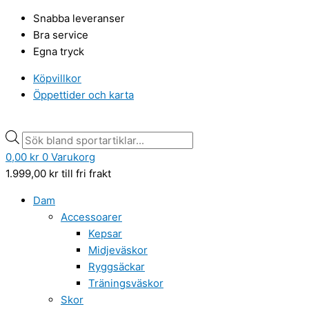
Hoppa
Min
Min
Products
Products
Max
Max
Snabba leveranser
till
pris
pris
search
search
pris
pris
Bra service
innehåll
Egna tryck
Köpvillkor
Öppettider och karta
0,00
kr
0
Varukorg
1.999,00
kr
till fri frakt
Dam
Accessoarer
Kepsar
Midjeväskor
Ryggsäckar
Träningsväskor
Skor