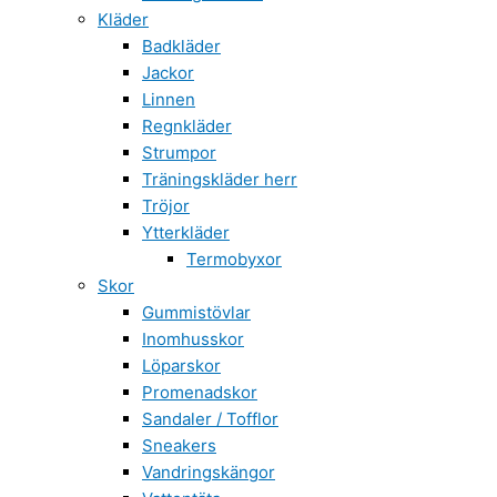
Kläder
Badkläder
Jackor
Linnen
Regnkläder
Strumpor
Träningskläder herr
Tröjor
Ytterkläder
Termobyxor
Skor
Gummistövlar
Inomhusskor
Löparskor
Promenadskor
Sandaler / Tofflor
Sneakers
Vandringskängor