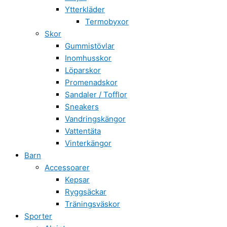
Ytterkläder
Termobyxor
Skor
Gummistövlar
Inomhusskor
Löparskor
Promenadskor
Sandaler / Tofflor
Sneakers
Vandringskängor
Vattentäta
Vinterkängor
Barn
Accessoarer
Kepsar
Ryggsäckar
Träningsväskor
Sporter