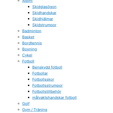
Alpint
Skidglasögon
Skidhandskar
Skidhjälmar
Skidstrumpor
Badminton
Basket
Bordtennis
Boxning
Cykel
Fotboll
Benskydd fotboll
Fotbollar
Fotbollsskor
Fotbollsstrumpor
Fotbollstillbehör
målvaktshandskar fotboll
Golf
Gym / Träning