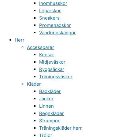
Inomhusskor
Löparskor
Sneakers
Promenadskor
Vandringskängor
Herr
Accessoarer
Kepsar
Midjeväskor
Ryggsäckar
Träningsväskor
Kläder
Badkläder
Jackor
Linnen
Regnkläder
Strumpor
Träningskläder herr
Tröjor