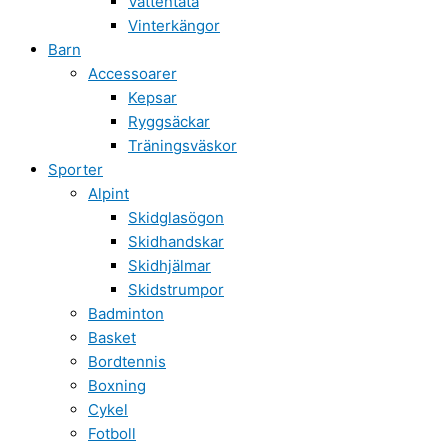
Vattentäta
Vinterkängor
Barn
Accessoarer
Kepsar
Ryggsäckar
Träningsväskor
Sporter
Alpint
Skidglasögon
Skidhandskar
Skidhjälmar
Skidstrumpor
Badminton
Basket
Bordtennis
Boxning
Cykel
Fotboll