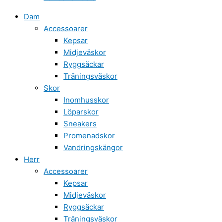
Dam
Accessoarer
Kepsar
Midjeväskor
Ryggsäckar
Träningsväskor
Skor
Inomhusskor
Löparskor
Sneakers
Promenadskor
Vandringskängor
Herr
Accessoarer
Kepsar
Midjeväskor
Ryggsäckar
Träningsväskor