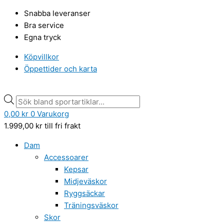
Hoppa
Products
Products
Snabba leveranser
till
search
search
Bra service
innehåll
Egna tryck
Köpvillkor
Öppettider och karta
0,00
kr
0
Varukorg
1.999,00
kr
till fri frakt
Dam
Accessoarer
Kepsar
Midjeväskor
Ryggsäckar
Träningsväskor
Skor