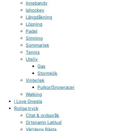
Innebandy
Ishockey
Längdåkning
Löpning
Padel
Simning
Sommarlek
Tennis
Uteliv
Gas
Stormkök
Vinterlek
Pulkor/Snowracer
Walking
i Love Gnesta
Roliga tryck
Citat & ordspråk
Ortsnamn Latitud
Världens Bästa