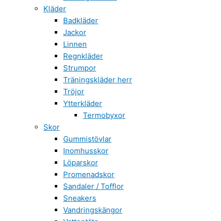
Kläder
Badkläder
Jackor
Linnen
Regnkläder
Strumpor
Träningskläder herr
Tröjor
Ytterkläder
Termobyxor
Skor
Gummistövlar
Inomhusskor
Löparskor
Promenadskor
Sandaler / Tofflor
Sneakers
Vandringskängor