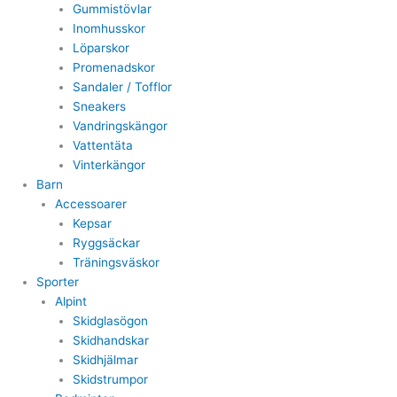
Gummistövlar
Inomhusskor
Löparskor
Promenadskor
Sandaler / Tofflor
Sneakers
Vandringskängor
Vattentäta
Vinterkängor
Barn
Accessoarer
Kepsar
Ryggsäckar
Träningsväskor
Sporter
Alpint
Skidglasögon
Skidhandskar
Skidhjälmar
Skidstrumpor