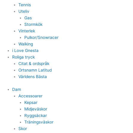
Tennis
Uteliv
Gas
Stormkök
Vinterlek
Pulkor/Snowracer
Walking
i Love Gnesta
Roliga tryck
Citat & ordspråk
Ortsnamn Latitud
Världens Bästa
Dam
Accessoarer
Kepsar
Midjeväskor
Ryggsäckar
Träningsväskor
Skor