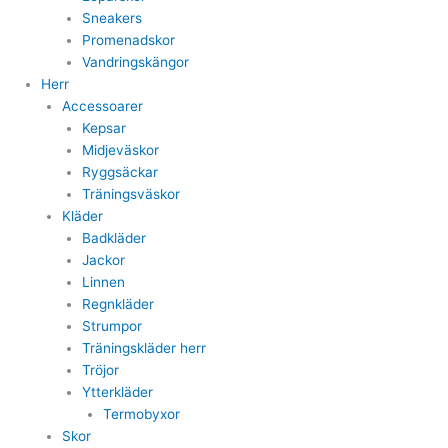
Sneakers
Promenadskor
Vandringskängor
Herr
Accessoarer
Kepsar
Midjeväskor
Ryggsäckar
Träningsväskor
Kläder
Badkläder
Jackor
Linnen
Regnkläder
Strumpor
Träningskläder herr
Tröjor
Ytterkläder
Termobyxor
Skor