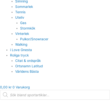
Simning
Sommarlek
Tennis
Uteliv
Gas
Stormkök
Vinterlek
Pulkor/Snowracer
Walking
i Love Gnesta
Roliga tryck
Citat & ordspråk
Ortsnamn Latitud
Världens Bästa
0,00
kr
0
Varukorg
Products
search
Under