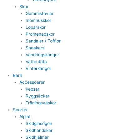
Skor
Gummistövlar
Inomhusskor
Löparskor
Promenadskor
Sandaler / Tofflor
Sneakers
Vandringskängor
Vattentäta
Vinterkängor
Barn
Accessoarer
Kepsar
Ryggsäckar
Träningsväskor
Sporter
Alpint
Skidglasögon
Skidhandskar
Skidhjälmar