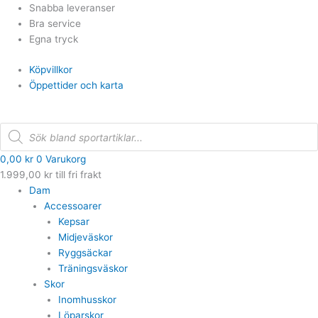
Hoppa
Snabba leveranser
till
Bra service
innehåll
Egna tryck
Köpvillkor
Öppettider och karta
Products
search
0,00
kr
0
Varukorg
1.999,00
kr
till fri frakt
Dam
Accessoarer
Kepsar
Midjeväskor
Ryggsäckar
Träningsväskor
Skor
Inomhusskor
Löparskor