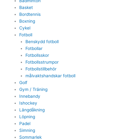
Badminton
Basket
Bordtennis
Boxning
Cykel
Fotboll
Benskydd fotboll
Fotbollar
Fotbollsskor
Fotbollsstrumpor
Fotbollstillbehör
målvaktshandskar fotboll
Golf
Gym / Träning
Innebandy
Ishockey
Längdåkning
Löpning
Padel
Simning
Sommarlek