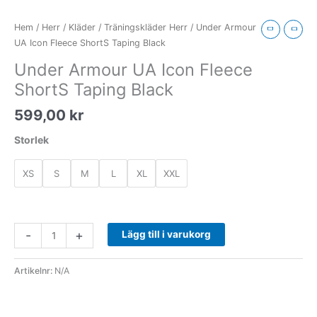
Armour
UA
Hem
/
Herr
/
Kläder
/
Träningskläder Herr
/ Under Armour
Icon
UA Icon Fleece ShortS Taping Black
Fleece
Under Armour UA Icon Fleece
ShortS
ShortS Taping Black
Taping
Black
599,00
kr
mängd
Storlek
XS
S
M
L
XL
XXL
-
+
Lägg till i varukorg
Artikelnr:
N/A