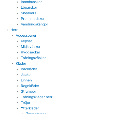
Inomhusskor
Löparskor
Sneakers
Promenadskor
Vandringskängor
Herr
Accessoarer
Kepsar
Midjeväskor
Ryggsäckar
Träningsväskor
Kläder
Badkläder
Jackor
Linnen
Regnkläder
Strumpor
Träningskläder herr
Tröjor
Ytterkläder
Termobyxor