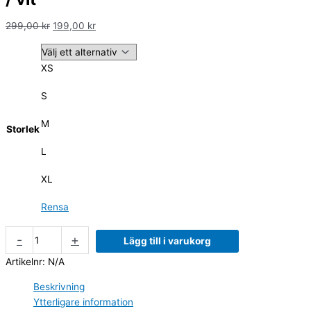
299,00
kr
199,00
kr
XS
S
M
Storlek
L
XL
Rensa
-
+
Lägg till i varukorg
Artikelnr:
N/A
Beskrivning
Ytterligare information