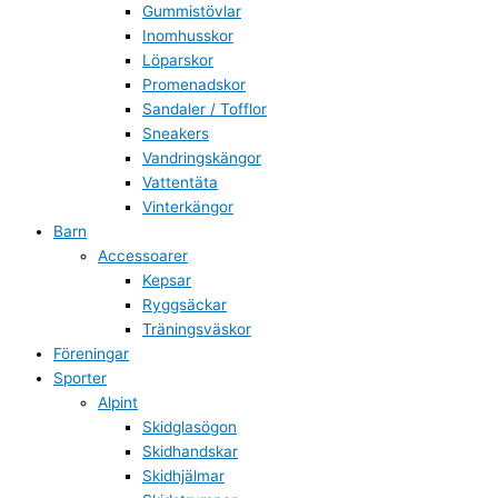
Gummistövlar
Inomhusskor
Löparskor
Promenadskor
Sandaler / Tofflor
Sneakers
Vandringskängor
Vattentäta
Vinterkängor
Barn
Accessoarer
Kepsar
Ryggsäckar
Träningsväskor
Föreningar
Sporter
Alpint
Skidglasögon
Skidhandskar
Skidhjälmar