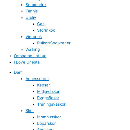
Sommarlek
Tennis
Uteliv
Gas
Stormkök
Vinterlek
Pulkor/Snowracer
Walking
Ortsnamn Latitud
i Love Gnesta
Dam
Accessoarer
Kepsar
Midjeväskor
Ryggsäckar
Träningsväskor
Skor
Inomhusskor
Löparskor
Sneakers