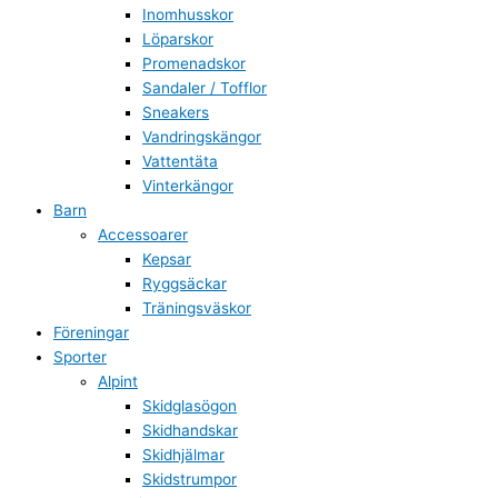
Inomhusskor
Löparskor
Promenadskor
Sandaler / Tofflor
Sneakers
Vandringskängor
Vattentäta
Vinterkängor
Barn
Accessoarer
Kepsar
Ryggsäckar
Träningsväskor
Föreningar
Sporter
Alpint
Skidglasögon
Skidhandskar
Skidhjälmar
Skidstrumpor