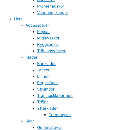
Promenadskor
Vandringskängor
Herr
Accessoarer
Kepsar
Midjeväskor
Ryggsäckar
Träningsväskor
Kläder
Badkläder
Jackor
Linnen
Regnkläder
Strumpor
Träningskläder herr
Tröjor
Ytterkläder
Termobyxor
Skor
Gummistövlar