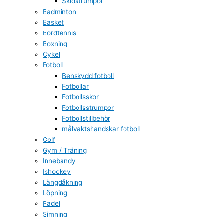
Skidstrumpor
Badminton
Basket
Bordtennis
Boxning
Cykel
Fotboll
Benskydd fotboll
Fotbollar
Fotbollsskor
Fotbollsstrumpor
Fotbollstillbehör
målvaktshandskar fotboll
Golf
Gym / Träning
Innebandy
Ishockey
Längdåkning
Löpning
Padel
Simning