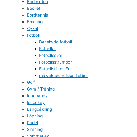
Badminton
Basket
Bordtennis
Boxning
Cykel
Fotboll
Benskydd fotboll
Fotbollar
Fotbollsskor
Fotbollsstrumpor
Fotbollstillbehör
målvaktshandskar fotboll
Golf
Gym / Träning
Innebandy
Ishockey
Längdåkning
Löpning
Padel
Simning
Sommarlek