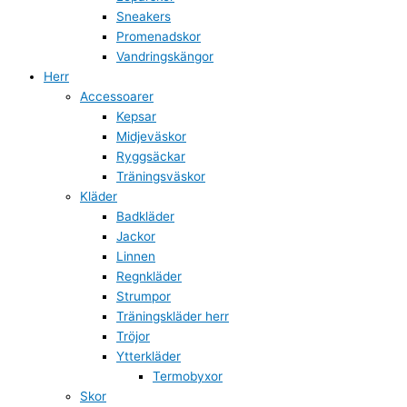
Sneakers
Promenadskor
Vandringskängor
Herr
Accessoarer
Kepsar
Midjeväskor
Ryggsäckar
Träningsväskor
Kläder
Badkläder
Jackor
Linnen
Regnkläder
Strumpor
Träningskläder herr
Tröjor
Ytterkläder
Termobyxor
Skor