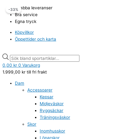
Hoppa
Basketshorts
Products
Products
Det
Det
Snabba leveranser
-33%
till
Vändbara
search
search
ursprungliga
nuvarande
Bra service
innehåll
Spalding
priset
priset
Egna tryck
blå
var:
är:
/
299,00 kr.
199,00 kr.
Köpvillkor
vit
Öppettider och karta
mängd
0,00
kr
0
Varukorg
1.999,00
kr
till fri frakt
Dam
Accessoarer
Kepsar
Midjeväskor
Ryggsäckar
Träningsväskor
Skor
Inomhusskor
Löparskor