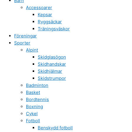
Barn
Accessoarer
Kepsar
Ryggsäckar
Träningsväskor
Föreningar
Sporter
Alpint
Skidglasögon
Skidhandskar
Skidhjälmar
Skidstrumpor
Badminton
Basket
Bordtennis
Boxning
Cykel
Fotboll
Benskydd fotboll