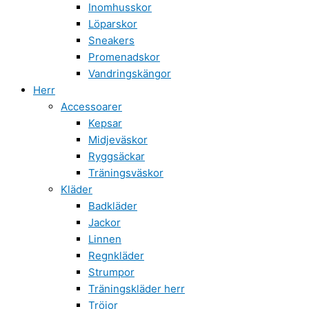
Inomhusskor
Löparskor
Sneakers
Promenadskor
Vandringskängor
Herr
Accessoarer
Kepsar
Midjeväskor
Ryggsäckar
Träningsväskor
Kläder
Badkläder
Jackor
Linnen
Regnkläder
Strumpor
Träningskläder herr
Tröjor