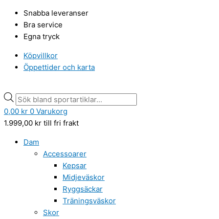
Hoppa
Basketboll
Products
Products
Snabba leveranser
till
Molten
search
search
Bra service
innehåll
BG5000
Egna tryck
mängd
Köpvillkor
Öppettider och karta
0,00
kr
0
Varukorg
1.999,00
kr
till fri frakt
Dam
Accessoarer
Kepsar
Midjeväskor
Ryggsäckar
Träningsväskor
Skor