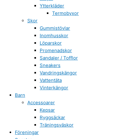
Ytterkläder
Termobyxor
Skor
Gummistövlar
Inomhusskor
Löparskor
Promenadskor
Sandaler / Tofflor
Sneakers
Vandringskängor
Vattentäta
Vinterkängor
Barn
Accessoarer
Kepsar
Ryggsäckar
Träningsväskor
Föreningar