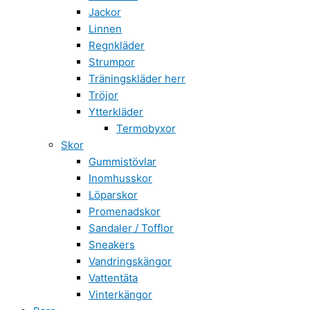
Jackor
Linnen
Regnkläder
Strumpor
Träningskläder herr
Tröjor
Ytterkläder
Termobyxor
Skor
Gummistövlar
Inomhusskor
Löparskor
Promenadskor
Sandaler / Tofflor
Sneakers
Vandringskängor
Vattentäta
Vinterkängor