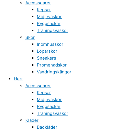
Accessoarer
Kepsar
Midjeväskor
Ryggsäckar
Träningsväskor
Skor
Inomhusskor
Löparskor
Sneakers
Promenadskor
Vandringskängor
Herr
Accessoarer
Kepsar
Midjeväskor
Ryggsäckar
Träningsväskor
Kläder
Badkläder