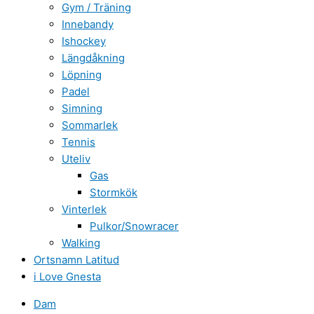
Gym / Träning
Innebandy
Ishockey
Längdåkning
Löpning
Padel
Simning
Sommarlek
Tennis
Uteliv
Gas
Stormkök
Vinterlek
Pulkor/Snowracer
Walking
Ortsnamn Latitud
i Love Gnesta
Dam