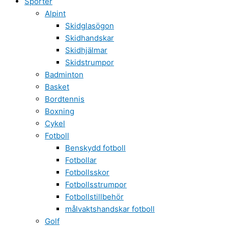
Sporter
Alpint
Skidglasögon
Skidhandskar
Skidhjälmar
Skidstrumpor
Badminton
Basket
Bordtennis
Boxning
Cykel
Fotboll
Benskydd fotboll
Fotbollar
Fotbollsskor
Fotbollsstrumpor
Fotbollstillbehör
målvaktshandskar fotboll
Golf