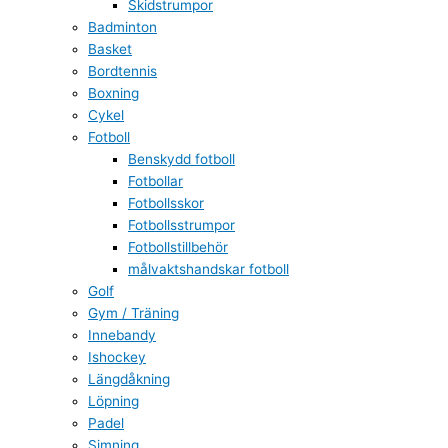
Skidstrumpor
Badminton
Basket
Bordtennis
Boxning
Cykel
Fotboll
Benskydd fotboll
Fotbollar
Fotbollsskor
Fotbollsstrumpor
Fotbollstillbehör
målvaktshandskar fotboll
Golf
Gym / Träning
Innebandy
Ishockey
Längdåkning
Löpning
Padel
Simning