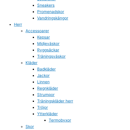
Sneakers
Promenadskor
Vandringskängor
Herr
Accessoarer
Kepsar
Midjeväskor
Ryggsäckar
Träningsväskor
Kläder
Badkläder
Jackor
Linnen
Regnkläder
Strumpor
Träningskläder herr
Tröjor
Ytterkläder
Termobyxor
Skor