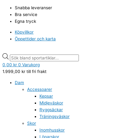
Hoppa
Puma
Products
Products
Snabba leveranser
till
Badbyxor
search
search
Bra service
innehåll
Mid
Egna tryck
röda
mängd
Köpvillkor
Öppettider och karta
0,00
kr
0
Varukorg
1.999,00
kr
till fri frakt
Dam
Accessoarer
Kepsar
Midjeväskor
Ryggsäckar
Träningsväskor
Skor
Inomhusskor
Löparskor