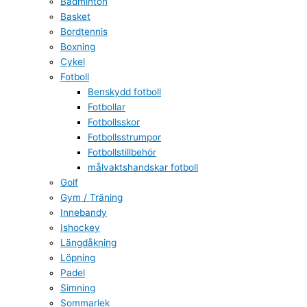
Badminton
Basket
Bordtennis
Boxning
Cykel
Fotboll
Benskydd fotboll
Fotbollar
Fotbollsskor
Fotbollsstrumpor
Fotbollstillbehör
målvaktshandskar fotboll
Golf
Gym / Träning
Innebandy
Ishockey
Längdåkning
Löpning
Padel
Simning
Sommarlek