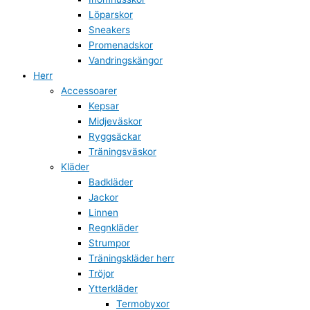
Löparskor
Sneakers
Promenadskor
Vandringskängor
Herr
Accessoarer
Kepsar
Midjeväskor
Ryggsäckar
Träningsväskor
Kläder
Badkläder
Jackor
Linnen
Regnkläder
Strumpor
Träningskläder herr
Tröjor
Ytterkläder
Termobyxor