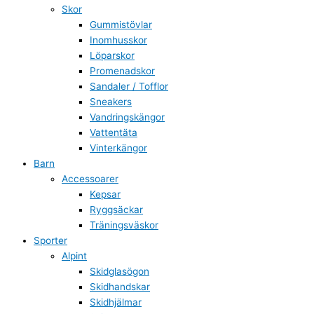
Skor
Gummistövlar
Inomhusskor
Löparskor
Promenadskor
Sandaler / Tofflor
Sneakers
Vandringskängor
Vattentäta
Vinterkängor
Barn
Accessoarer
Kepsar
Ryggsäckar
Träningsväskor
Sporter
Alpint
Skidglasögon
Skidhandskar
Skidhjälmar