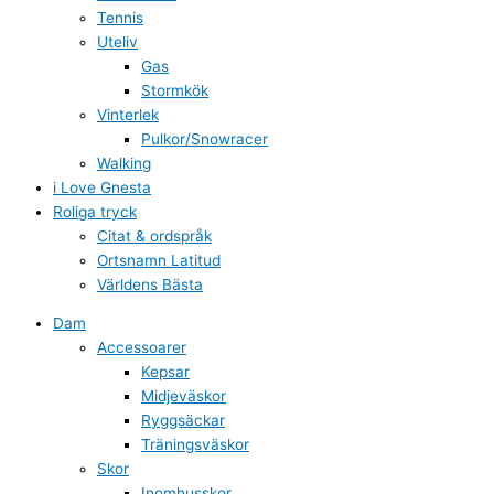
Tennis
Uteliv
Gas
Stormkök
Vinterlek
Pulkor/Snowracer
Walking
i Love Gnesta
Roliga tryck
Citat & ordspråk
Ortsnamn Latitud
Världens Bästa
Dam
Accessoarer
Kepsar
Midjeväskor
Ryggsäckar
Träningsväskor
Skor
Inomhusskor