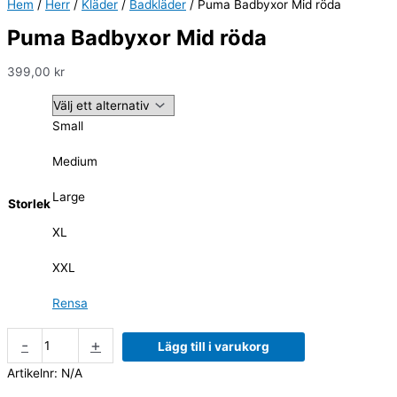
Hem
/
Herr
/
Kläder
/
Badkläder
/ Puma Badbyxor Mid röda
Puma Badbyxor Mid röda
399,00
kr
Small
Medium
Large
Storlek
XL
XXL
Rensa
-
+
Lägg till i varukorg
Artikelnr:
N/A