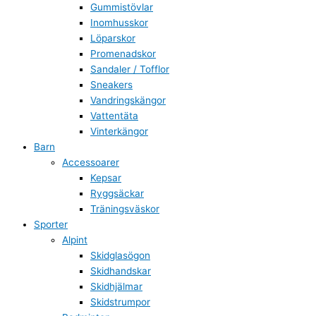
Gummistövlar
Inomhusskor
Löparskor
Promenadskor
Sandaler / Tofflor
Sneakers
Vandringskängor
Vattentäta
Vinterkängor
Barn
Accessoarer
Kepsar
Ryggsäckar
Träningsväskor
Sporter
Alpint
Skidglasögon
Skidhandskar
Skidhjälmar
Skidstrumpor