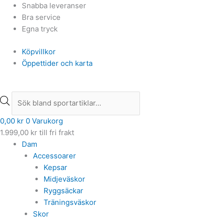
Hoppa
Products
Products
Snabba leveranser
till
search
search
Bra service
innehåll
Egna tryck
Köpvillkor
Öppettider och karta
0,00
kr
0
Varukorg
1.999,00
kr
till fri frakt
Dam
Accessoarer
Kepsar
Midjeväskor
Ryggsäckar
Träningsväskor
Skor