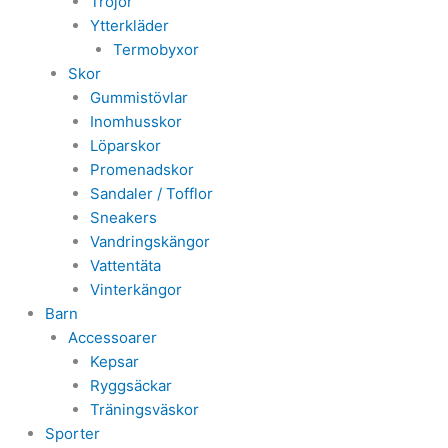
Tröjor
Ytterkläder
Termobyxor
Skor
Gummistövlar
Inomhusskor
Löparskor
Promenadskor
Sandaler / Tofflor
Sneakers
Vandringskängor
Vattentäta
Vinterkängor
Barn
Accessoarer
Kepsar
Ryggsäckar
Träningsväskor
Sporter