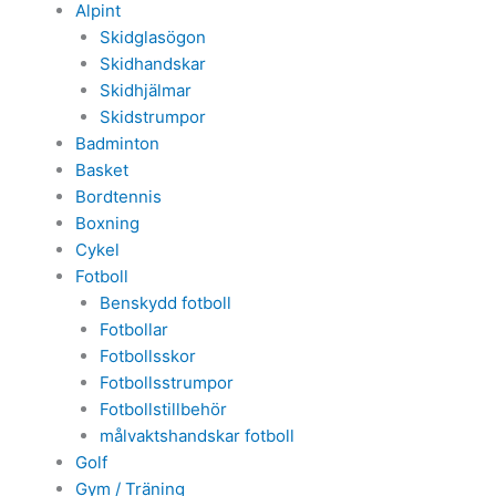
Alpint
Skidglasögon
Skidhandskar
Skidhjälmar
Skidstrumpor
Badminton
Basket
Bordtennis
Boxning
Cykel
Fotboll
Benskydd fotboll
Fotbollar
Fotbollsskor
Fotbollsstrumpor
Fotbollstillbehör
målvaktshandskar fotboll
Golf
Gym / Träning