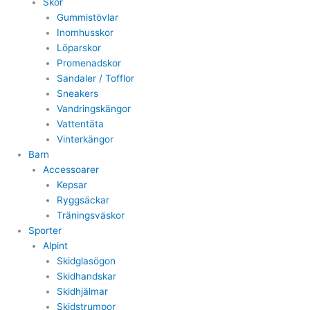
Skor
Gummistövlar
Inomhusskor
Löparskor
Promenadskor
Sandaler / Tofflor
Sneakers
Vandringskängor
Vattentäta
Vinterkängor
Barn
Accessoarer
Kepsar
Ryggsäckar
Träningsväskor
Sporter
Alpint
Skidglasögon
Skidhandskar
Skidhjälmar
Skidstrumpor