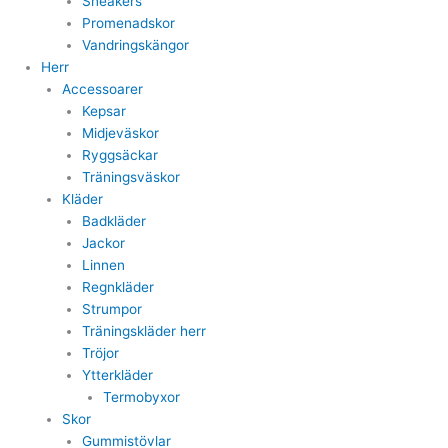
Sneakers
Promenadskor
Vandringskängor
Herr
Accessoarer
Kepsar
Midjeväskor
Ryggsäckar
Träningsväskor
Kläder
Badkläder
Jackor
Linnen
Regnkläder
Strumpor
Träningskläder herr
Tröjor
Ytterkläder
Termobyxor
Skor
Gummistövlar