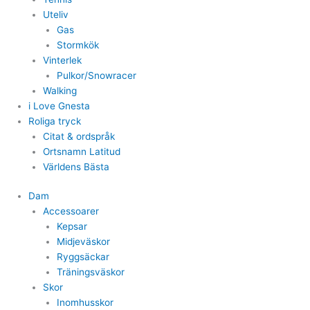
Uteliv
Gas
Stormkök
Vinterlek
Pulkor/Snowracer
Walking
i Love Gnesta
Roliga tryck
Citat & ordspråk
Ortsnamn Latitud
Världens Bästa
Dam
Accessoarer
Kepsar
Midjeväskor
Ryggsäckar
Träningsväskor
Skor
Inomhusskor