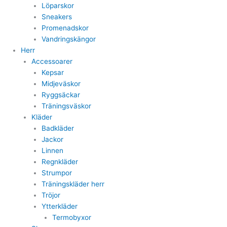
Löparskor
Sneakers
Promenadskor
Vandringskängor
Herr
Accessoarer
Kepsar
Midjeväskor
Ryggsäckar
Träningsväskor
Kläder
Badkläder
Jackor
Linnen
Regnkläder
Strumpor
Träningskläder herr
Tröjor
Ytterkläder
Termobyxor