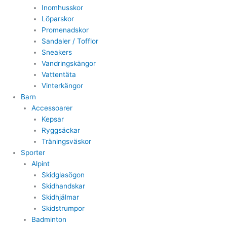
Inomhusskor
Löparskor
Promenadskor
Sandaler / Tofflor
Sneakers
Vandringskängor
Vattentäta
Vinterkängor
Barn
Accessoarer
Kepsar
Ryggsäckar
Träningsväskor
Sporter
Alpint
Skidglasögon
Skidhandskar
Skidhjälmar
Skidstrumpor
Badminton