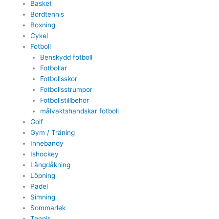
Basket
Bordtennis
Boxning
Cykel
Fotboll
Benskydd fotboll
Fotbollar
Fotbollsskor
Fotbollsstrumpor
Fotbollstillbehör
målvaktshandskar fotboll
Golf
Gym / Träning
Innebandy
Ishockey
Längdåkning
Löpning
Padel
Simning
Sommarlek
Tennis