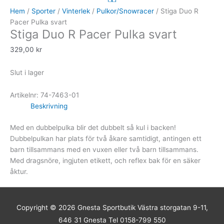
Hem
/
Sporter
/
Vinterlek
/
Pulkor/Snowracer
/ Stiga Duo R
Pacer Pulka svart
Stiga Duo R Pacer Pulka svart
329,00
kr
Slut i lager
Artikelnr:
74-7463-01
Beskrivning
Med en dubbelpulka blir det dubbelt så kul i backen!
Dubbelpulkan har plats för två åkare samtidigt, antingen ett
barn tillsammans med en vuxen eller två barn tillsammans.
Med dragsnöre, ingjuten etikett, och reflex bak för en säker
åktur.
Copyright © 2026
Gnesta Sportbutik
Västra storgatan 9-11,
646 31 Gnesta Tel 0158-799 550