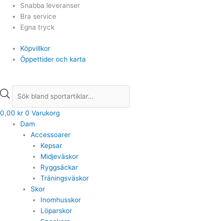
Hoppa
Products
Products
Snabba leveranser
till
search
search
Bra service
innehåll
Egna tryck
Köpvillkor
Öppettider och karta
0,00
kr
0
Varukorg
Dam
Accessoarer
Kepsar
Midjeväskor
Ryggsäckar
Träningsväskor
Skor
Inomhusskor
Löparskor