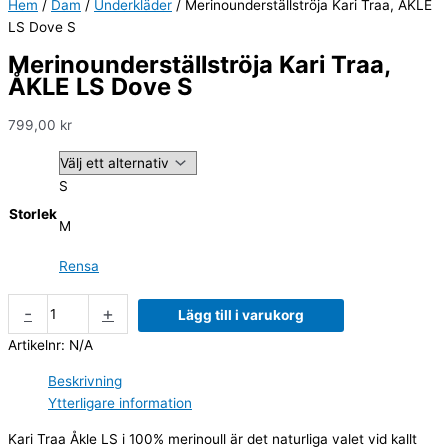
Hem
/
Dam
/
Underkläder
/ Merinounderställströja Kari Traa, ÅKLE
LS Dove S
Merinounderställströja Kari Traa,
ÅKLE LS Dove S
799,00
kr
S
Storlek
M
Rensa
-
+
Lägg till i varukorg
Artikelnr:
N/A
Beskrivning
Ytterligare information
Kari Traa Åkle LS i 100% merinoull är det naturliga valet vid kallt