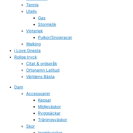
Tennis
Uteliv
Gas
Stormkök
Vinterlek
Pulkor/Snowracer
Walking
i Love Gnesta
Roliga tryck
Citat & ordspråk
Ortsnamn Latitud
Världens Bästa
Dam
Accessoarer
Kepsar
Midjeväskor
Ryggsäckar
Träningsväskor
Skor
Inomhusskor