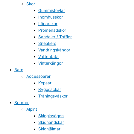
Skor
Gummistövlar
Inomhusskor
Löparskor
Promenadskor
Sandaler / Tofflor
Sneakers
Vandringskängor
Vattentäta
Vinterkängor
Barn
Accessoarer
Kepsar
Ryggsäckar
Träningsväskor
Sporter
Alpint
Skidglasögon
Skidhandskar
Skidhjälmar