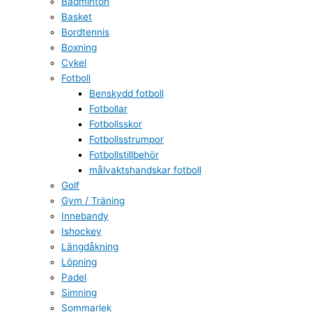
Badminton
Basket
Bordtennis
Boxning
Cykel
Fotboll
Benskydd fotboll
Fotbollar
Fotbollsskor
Fotbollsstrumpor
Fotbollstillbehör
målvaktshandskar fotboll
Golf
Gym / Träning
Innebandy
Ishockey
Längdåkning
Löpning
Padel
Simning
Sommarlek