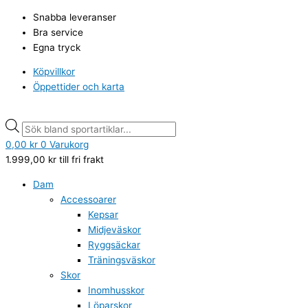
Hoppa
Merinounderställströja
Products
Products
Snabba leveranser
till
Kari
search
search
Bra service
innehåll
Traa,
Egna tryck
ÅKLE
LS
Köpvillkor
Dove
Öppettider och karta
S
mängd
0,00
kr
0
Varukorg
1.999,00
kr
till fri frakt
Dam
Accessoarer
Kepsar
Midjeväskor
Ryggsäckar
Träningsväskor
Skor
Inomhusskor
Löparskor