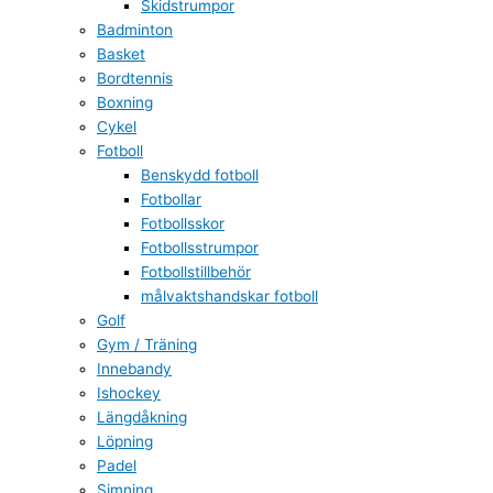
Skidstrumpor
Badminton
Basket
Bordtennis
Boxning
Cykel
Fotboll
Benskydd fotboll
Fotbollar
Fotbollsskor
Fotbollsstrumpor
Fotbollstillbehör
målvaktshandskar fotboll
Golf
Gym / Träning
Innebandy
Ishockey
Längdåkning
Löpning
Padel
Simning