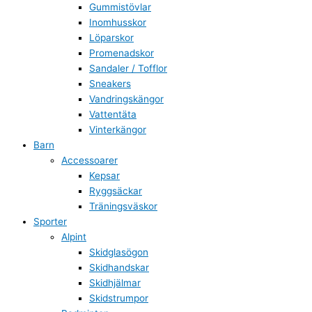
Gummistövlar
Inomhusskor
Löparskor
Promenadskor
Sandaler / Tofflor
Sneakers
Vandringskängor
Vattentäta
Vinterkängor
Barn
Accessoarer
Kepsar
Ryggsäckar
Träningsväskor
Sporter
Alpint
Skidglasögon
Skidhandskar
Skidhjälmar
Skidstrumpor