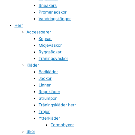
Sneakers
Promenadskor
Vandringskängor
Herr
Accessoarer
Kepsar
Midjeväskor
Ryggsäckar
Träningsväskor
Kläder
Badkläder
Jackor
Linnen
Regnkläder
Strumpor
Träningskläder herr
Tröjor
Ytterkläder
Termobyxor
Skor