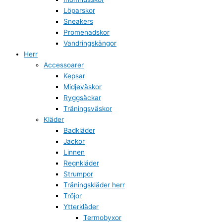
Löparskor
Sneakers
Promenadskor
Vandringskängor
Herr
Accessoarer
Kepsar
Midjeväskor
Ryggsäckar
Träningsväskor
Kläder
Badkläder
Jackor
Linnen
Regnkläder
Strumpor
Träningskläder herr
Tröjor
Ytterkläder
Termobyxor