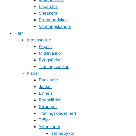
Löparskor
Sneakers
Promenadskor
Vandringskängor
Herr
Accessoarer
Kepsar
Midjeväskor
Ryggsäckar
Träningsväskor
Kläder
Badkläder
Jackor
Linnen
Regnkläder
Strumpor
Träningskläder herr
Tröjor
Ytterkläder
Termobyxor