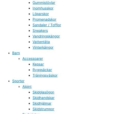
Gummistövlar
Inomhusskor
Löparskor
Promenadskor
Sandaler / Tofflor
Sneakers
Vandringskängor
Vattentäta
Vinterkängor
Barn
Accessoarer
Kepsar
Ryggsäckar
Träningsväskor
Sporter
Alpint
Skidglasögon
Skidhandskar
Skidhjälmar
Skidstrumpor