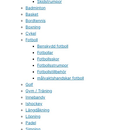
Skidstrumpor
Badminton
Basket
Bordtennis
Boxning
Cykel
Fotboll
Benskydd fotboll
Fotbollar
Fotbollsskor
Fotbollsstrumpor
Fotbollstillbehör
målvaktshandskar fotboll
Golf
Gym / Träning
Innebandy
Ishockey
Längdåkning
Löpning
Padel
Simning