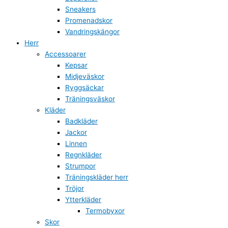
Sneakers
Promenadskor
Vandringskängor
Herr
Accessoarer
Kepsar
Midjeväskor
Ryggsäckar
Träningsväskor
Kläder
Badkläder
Jackor
Linnen
Regnkläder
Strumpor
Träningskläder herr
Tröjor
Ytterkläder
Termobyxor
Skor