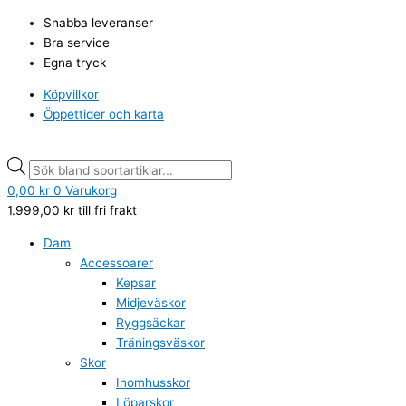
Hoppa
Champion
Products
Products
Snabba leveranser
till
mjukisbyxor
search
search
Bra service
innehåll
utan
Egna tryck
mudd
svart
Köpvillkor
mängd
Öppettider och karta
0,00
kr
0
Varukorg
1.999,00
kr
till fri frakt
Dam
Accessoarer
Kepsar
Midjeväskor
Ryggsäckar
Träningsväskor
Skor
Inomhusskor
Löparskor