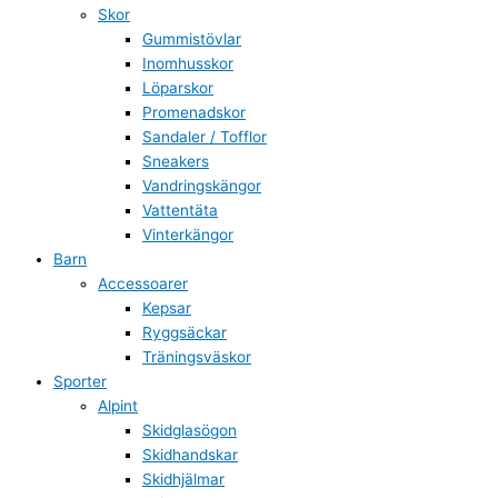
Skor
Gummistövlar
Inomhusskor
Löparskor
Promenadskor
Sandaler / Tofflor
Sneakers
Vandringskängor
Vattentäta
Vinterkängor
Barn
Accessoarer
Kepsar
Ryggsäckar
Träningsväskor
Sporter
Alpint
Skidglasögon
Skidhandskar
Skidhjälmar