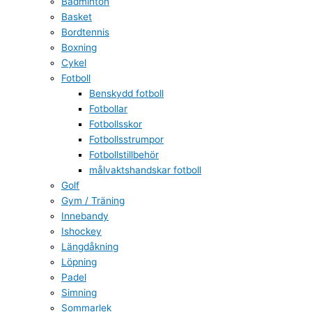
Badminton
Basket
Bordtennis
Boxning
Cykel
Fotboll
Benskydd fotboll
Fotbollar
Fotbollsskor
Fotbollsstrumpor
Fotbollstillbehör
målvaktshandskar fotboll
Golf
Gym / Träning
Innebandy
Ishockey
Längdåkning
Löpning
Padel
Simning
Sommarlek