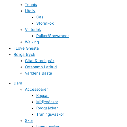
Tennis
Uteliv
Gas
Stormkök
Vinterlek
Pulkor/Snowracer
Walking
i Love Gnesta
Roliga tryck
Citat & ordspråk
Ortsnamn Latitud
Världens Bästa
Dam
Accessoarer
Kepsar
Midjeväskor
Ryggsäckar
Träningsväskor
Skor
Inomhusskor