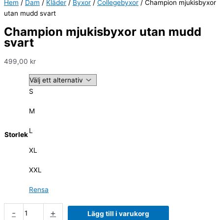
Hem
/
Dam
/
Kläder
/
Byxor
/
Collegebyxor
/ Champion mjukisbyxor
utan mudd svart
Champion mjukisbyxor utan mudd
svart
499,00
kr
S
M
L
Storlek
XL
XXL
Rensa
-
+
Lägg till i varukorg