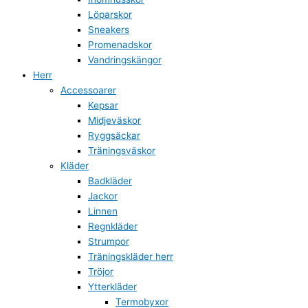
Löparskor
Sneakers
Promenadskor
Vandringskängor
Herr
Accessoarer
Kepsar
Midjeväskor
Ryggsäckar
Träningsväskor
Kläder
Badkläder
Jackor
Linnen
Regnkläder
Strumpor
Träningskläder herr
Tröjor
Ytterkläder
Termobyxor