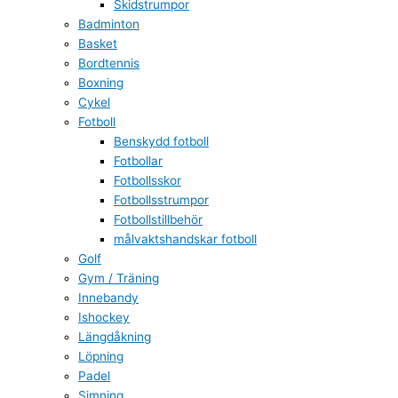
Skidstrumpor
Badminton
Basket
Bordtennis
Boxning
Cykel
Fotboll
Benskydd fotboll
Fotbollar
Fotbollsskor
Fotbollsstrumpor
Fotbollstillbehör
målvaktshandskar fotboll
Golf
Gym / Träning
Innebandy
Ishockey
Längdåkning
Löpning
Padel
Simning