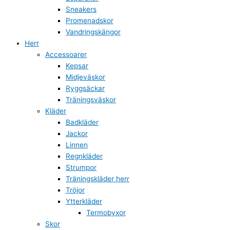
Sneakers
Promenadskor
Vandringskängor
Herr
Accessoarer
Kepsar
Midjeväskor
Ryggsäckar
Träningsväskor
Kläder
Badkläder
Jackor
Linnen
Regnkläder
Strumpor
Träningskläder herr
Tröjor
Ytterkläder
Termobyxor
Skor