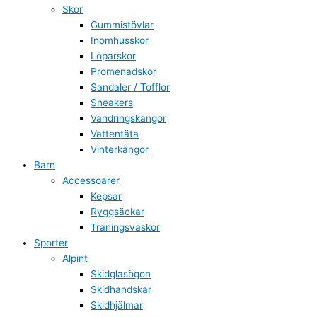
Skor
Gummistövlar
Inomhusskor
Löparskor
Promenadskor
Sandaler / Tofflor
Sneakers
Vandringskängor
Vattentäta
Vinterkängor
Barn
Accessoarer
Kepsar
Ryggsäckar
Träningsväskor
Sporter
Alpint
Skidglasögon
Skidhandskar
Skidhjälmar