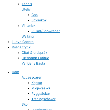
Tennis
Uteliv
Gas
Stormkök
Vinterlek
Pulkor/Snowracer
Walking
i Love Gnesta
Roliga tryck
Citat & ordspråk
Ortsnamn Latitud
Världens Bästa
Dam
Accessoarer
Kepsar
Midjeväskor
Ryggsäckar
Träningsväskor
Skor
Inomhusskor