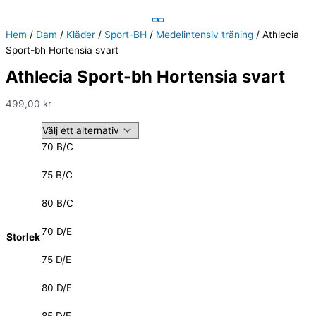
Hem
/
Dam
/
Kläder
/
Sport-BH
/
Medelintensiv träning
/ Athlecia
Sport-bh Hortensia svart
Athlecia Sport-bh Hortensia svart
499,00
kr
70 B/C
75 B/C
80 B/C
70 D/E
Storlek
75 D/E
80 D/E
85 D/E