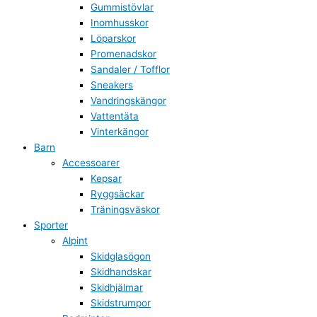
Gummistövlar
Inomhusskor
Löparskor
Promenadskor
Sandaler / Tofflor
Sneakers
Vandringskängor
Vattentäta
Vinterkängor
Barn
Accessoarer
Kepsar
Ryggsäckar
Träningsväskor
Sporter
Alpint
Skidglasögon
Skidhandskar
Skidhjälmar
Skidstrumpor