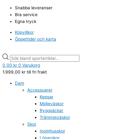
Hoppa
Athlecia
Products
Products
Snabba leveranser
till
Sport-
search
search
Bra service
innehåll
bh
Egna tryck
Hortensia
svart
Köpvillkor
mängd
Öppettider och karta
0,00
kr
0
Varukorg
1.999,00
kr
till fri frakt
Dam
Accessoarer
Kepsar
Midjeväskor
Ryggsäckar
Träningsväskor
Skor
Inomhusskor
Löparskor