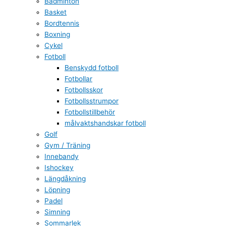
Badminton
Basket
Bordtennis
Boxning
Cykel
Fotboll
Benskydd fotboll
Fotbollar
Fotbollsskor
Fotbollsstrumpor
Fotbollstillbehör
målvaktshandskar fotboll
Golf
Gym / Träning
Innebandy
Ishockey
Längdåkning
Löpning
Padel
Simning
Sommarlek