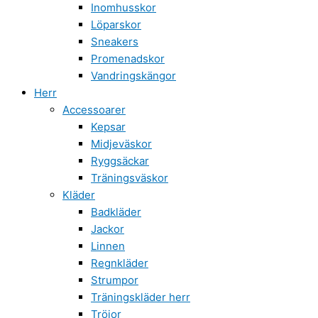
Inomhusskor
Löparskor
Sneakers
Promenadskor
Vandringskängor
Herr
Accessoarer
Kepsar
Midjeväskor
Ryggsäckar
Träningsväskor
Kläder
Badkläder
Jackor
Linnen
Regnkläder
Strumpor
Träningskläder herr
Tröjor