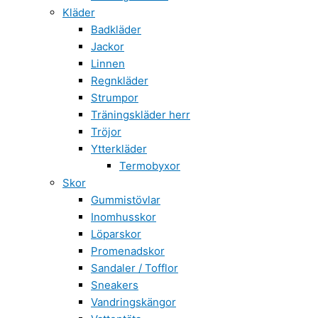
Kläder
Badkläder
Jackor
Linnen
Regnkläder
Strumpor
Träningskläder herr
Tröjor
Ytterkläder
Termobyxor
Skor
Gummistövlar
Inomhusskor
Löparskor
Promenadskor
Sandaler / Tofflor
Sneakers
Vandringskängor