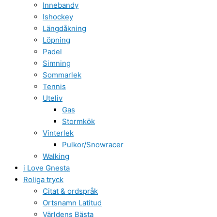
Innebandy
Ishockey
Längdåkning
Löpning
Padel
Simning
Sommarlek
Tennis
Uteliv
Gas
Stormkök
Vinterlek
Pulkor/Snowracer
Walking
i Love Gnesta
Roliga tryck
Citat & ordspråk
Ortsnamn Latitud
Världens Bästa