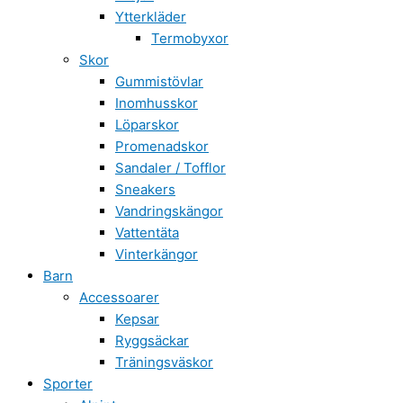
Ytterkläder
Termobyxor
Skor
Gummistövlar
Inomhusskor
Löparskor
Promenadskor
Sandaler / Tofflor
Sneakers
Vandringskängor
Vattentäta
Vinterkängor
Barn
Accessoarer
Kepsar
Ryggsäckar
Träningsväskor
Sporter