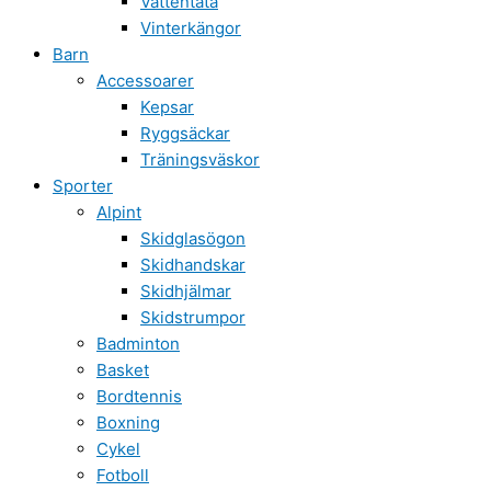
Vattentäta
Vinterkängor
Barn
Accessoarer
Kepsar
Ryggsäckar
Träningsväskor
Sporter
Alpint
Skidglasögon
Skidhandskar
Skidhjälmar
Skidstrumpor
Badminton
Basket
Bordtennis
Boxning
Cykel
Fotboll