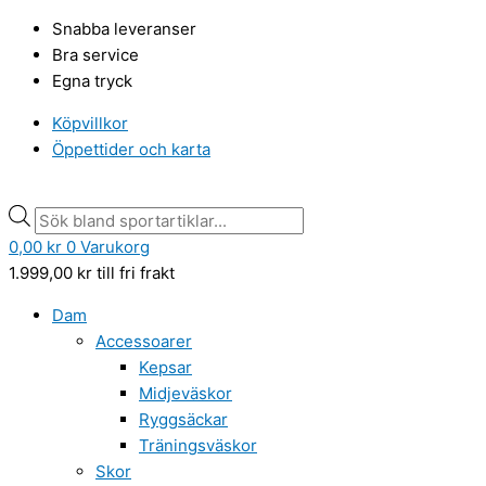
Hoppa
Champion
Products
Products
Snabba leveranser
till
mjukisbyxor
search
search
Bra service
innehåll
med
Egna tryck
mudd
grå
Köpvillkor
mängd
Öppettider och karta
0,00
kr
0
Varukorg
1.999,00
kr
till fri frakt
Dam
Accessoarer
Kepsar
Midjeväskor
Ryggsäckar
Träningsväskor
Skor