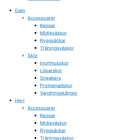
Dam
Accessoarer
Kepsar
Midjeväskor
Ryggsäckar
Träningsväskor
Skor
Inomhusskor
Löparskor
Sneakers
Promenadskor
Vandringskängor
Herr
Accessoarer
Kepsar
Midjeväskor
Ryggsäckar
Träningsväskor