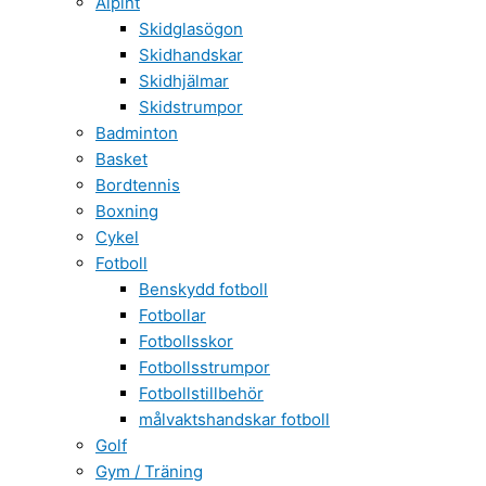
Alpint
Skidglasögon
Skidhandskar
Skidhjälmar
Skidstrumpor
Badminton
Basket
Bordtennis
Boxning
Cykel
Fotboll
Benskydd fotboll
Fotbollar
Fotbollsskor
Fotbollsstrumpor
Fotbollstillbehör
målvaktshandskar fotboll
Golf
Gym / Träning