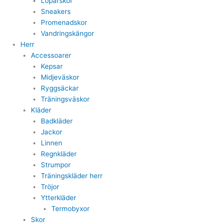
Löparskor
Sneakers
Promenadskor
Vandringskängor
Herr
Accessoarer
Kepsar
Midjeväskor
Ryggsäckar
Träningsväskor
Kläder
Badkläder
Jackor
Linnen
Regnkläder
Strumpor
Träningskläder herr
Tröjor
Ytterkläder
Termobyxor
Skor