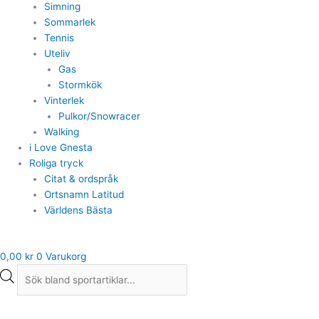
Simning
Sommarlek
Tennis
Uteliv
Gas
Stormkök
Vinterlek
Pulkor/Snowracer
Walking
i Love Gnesta
Roliga tryck
Citat & ordspråk
Ortsnamn Latitud
Världens Bästa
0,00
kr
0
Varukorg
Det
Det