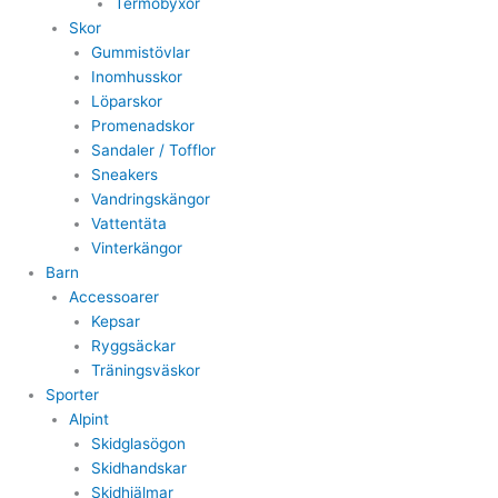
Termobyxor
Skor
Gummistövlar
Inomhusskor
Löparskor
Promenadskor
Sandaler / Tofflor
Sneakers
Vandringskängor
Vattentäta
Vinterkängor
Barn
Accessoarer
Kepsar
Ryggsäckar
Träningsväskor
Sporter
Alpint
Skidglasögon
Skidhandskar
Skidhjälmar