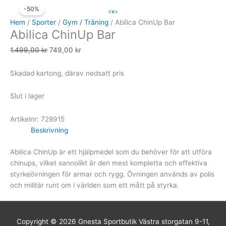
-50%
ursprungliga
nuvarande
priset
priset
Hem
/
Sporter
/
Gym / Träning
/ Abilica ChinUp Bar
Abilica ChinUp Bar
var:
är:
1.499,00 kr.
749,00 kr.
1.499,00
kr
749,00
kr
Skadad kartong, därav nedsatt pris
Slut i lager
Artikelnr:
728915
Beskrivning
Abilica ChinUp är ett hjälpmedel som du behöver för att utföra
chinups, vilket sannolikt är den mest kompletta och effektiva
styrkeövningen för armar och rygg. Övningen används av polis
och militär runt om i världen som ett mått på styrka.
Copyright © 2026
Gnesta Sportbutik
Västra storgatan 9-11,