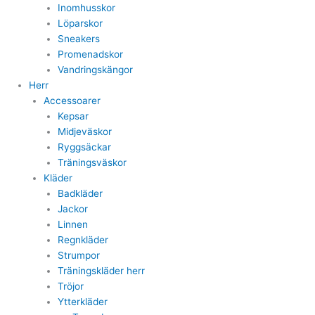
Inomhusskor
Löparskor
Sneakers
Promenadskor
Vandringskängor
Herr
Accessoarer
Kepsar
Midjeväskor
Ryggsäckar
Träningsväskor
Kläder
Badkläder
Jackor
Linnen
Regnkläder
Strumpor
Träningskläder herr
Tröjor
Ytterkläder