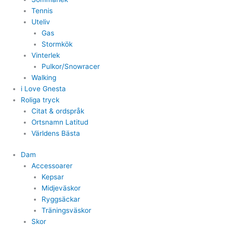
Tennis
Uteliv
Gas
Stormkök
Vinterlek
Pulkor/Snowracer
Walking
i Love Gnesta
Roliga tryck
Citat & ordspråk
Ortsnamn Latitud
Världens Bästa
Dam
Accessoarer
Kepsar
Midjeväskor
Ryggsäckar
Träningsväskor
Skor