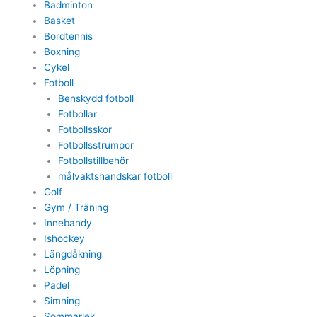
Badminton
Basket
Bordtennis
Boxning
Cykel
Fotboll
Benskydd fotboll
Fotbollar
Fotbollsskor
Fotbollsstrumpor
Fotbollstillbehör
målvaktshandskar fotboll
Golf
Gym / Träning
Innebandy
Ishockey
Längdåkning
Löpning
Padel
Simning
Sommarlek