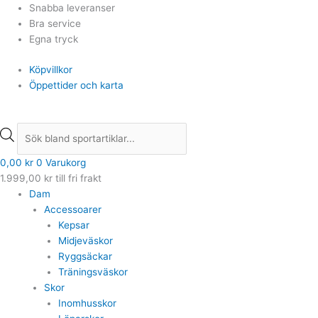
Hoppa
Products
Products
Snabba leveranser
till
search
search
Bra service
innehåll
Egna tryck
Köpvillkor
Öppettider och karta
0,00
kr
0
Varukorg
1.999,00
kr
till fri frakt
Dam
Accessoarer
Kepsar
Midjeväskor
Ryggsäckar
Träningsväskor
Skor
Inomhusskor