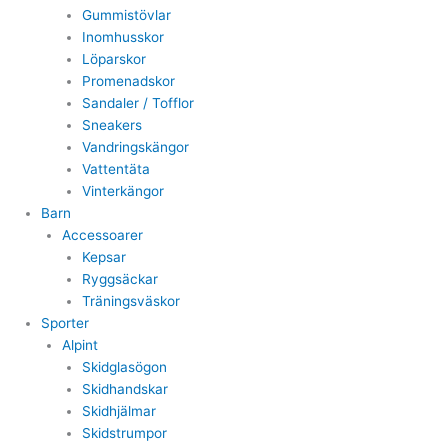
Gummistövlar
Inomhusskor
Löparskor
Promenadskor
Sandaler / Tofflor
Sneakers
Vandringskängor
Vattentäta
Vinterkängor
Barn
Accessoarer
Kepsar
Ryggsäckar
Träningsväskor
Sporter
Alpint
Skidglasögon
Skidhandskar
Skidhjälmar
Skidstrumpor