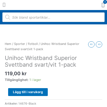
0
Hoppa
V
till
innehåll
Products
search
Unihoc
Wristband
Superior
Hem
/
Sporter
/
Fotboll
/ Unihoc Wristband Superior
Svettband
Svettband svart/vit 1-pack
svart/vit
Unihoc Wristband Superior
1-
Svettband svart/vit 1-pack
pack
mängd
119,00
kr
Tillgänglighet:
1 i lager
Lägg till i varukorg
Artikelnr:
14676-Black