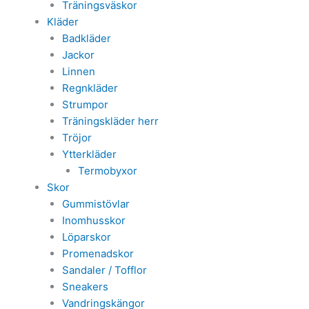
Träningsväskor
Kläder
Badkläder
Jackor
Linnen
Regnkläder
Strumpor
Träningskläder herr
Tröjor
Ytterkläder
Termobyxor
Skor
Gummistövlar
Inomhusskor
Löparskor
Promenadskor
Sandaler / Tofflor
Sneakers
Vandringskängor