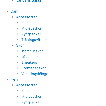
Världens Bästa
Dam
Accessoarer
Kepsar
Midjeväskor
Ryggsäckar
Träningsväskor
Skor
Inomhusskor
Löparskor
Sneakers
Promenadskor
Vandringskängor
Herr
Accessoarer
Kepsar
Midjeväskor
Ryggsäckar