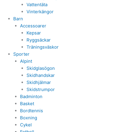
Vattentäta
Vinterkängor
Barn
Accessoarer
Kepsar
Ryggsäckar
Träningsväskor
Sporter
Alpint
Skidglasögon
Skidhandskar
Skidhjälmar
Skidstrumpor
Badminton
Basket
Bordtennis
Boxning
Cykel
Fotboll