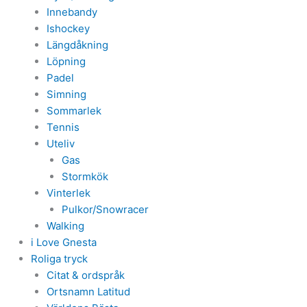
Innebandy
Ishockey
Längdåkning
Löpning
Padel
Simning
Sommarlek
Tennis
Uteliv
Gas
Stormkök
Vinterlek
Pulkor/Snowracer
Walking
i Love Gnesta
Roliga tryck
Citat & ordspråk
Ortsnamn Latitud