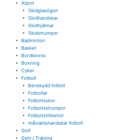
Alpint
Skidglasögon
Skidhandskar
Skidhjälmar
Skidstrumpor
Badminton
Basket
Bordtennis
Boxning
Cykel
Fotboll
Benskydd fotboll
Fotbollar
Fotbollsskor
Fotbollsstrumpor
Fotbollstillbehör
målvaktshandskar fotboll
Golf
Gym / Träning