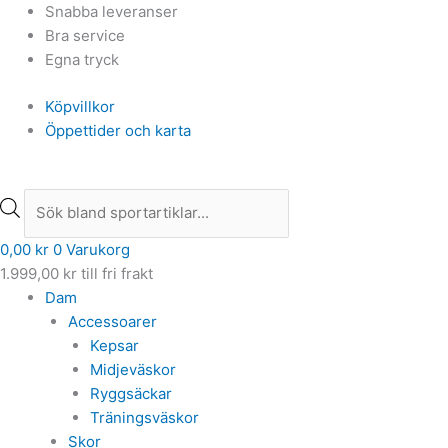
Hoppa
Products
Products
Snabba leveranser
till
search
search
Bra service
innehåll
Egna tryck
Köpvillkor
Öppettider och karta
0,00
kr
0
Varukorg
1.999,00
kr
till fri frakt
Dam
Accessoarer
Kepsar
Midjeväskor
Ryggsäckar
Träningsväskor
Skor