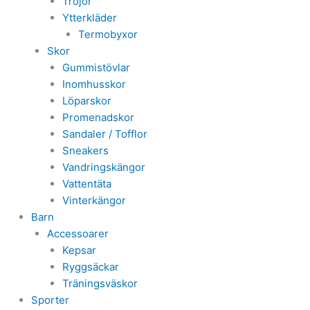
Tröjor
Ytterkläder
Termobyxor
Skor
Gummistövlar
Inomhusskor
Löparskor
Promenadskor
Sandaler / Tofflor
Sneakers
Vandringskängor
Vattentäta
Vinterkängor
Barn
Accessoarer
Kepsar
Ryggsäckar
Träningsväskor
Sporter