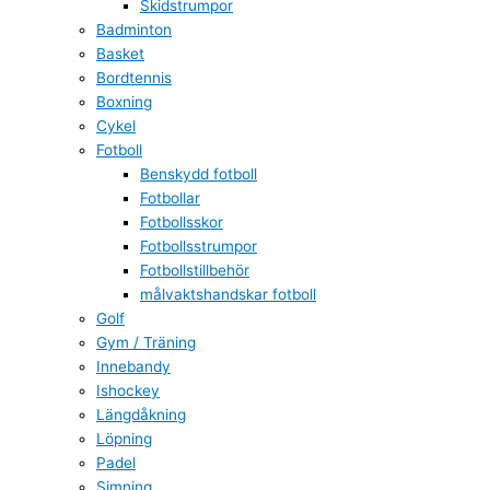
Skidstrumpor
Badminton
Basket
Bordtennis
Boxning
Cykel
Fotboll
Benskydd fotboll
Fotbollar
Fotbollsskor
Fotbollsstrumpor
Fotbollstillbehör
målvaktshandskar fotboll
Golf
Gym / Träning
Innebandy
Ishockey
Längdåkning
Löpning
Padel
Simning