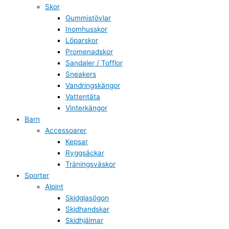
Skor
Gummistövlar
Inomhusskor
Löparskor
Promenadskor
Sandaler / Tofflor
Sneakers
Vandringskängor
Vattentäta
Vinterkängor
Barn
Accessoarer
Kepsar
Ryggsäckar
Träningsväskor
Sporter
Alpint
Skidglasögon
Skidhandskar
Skidhjälmar