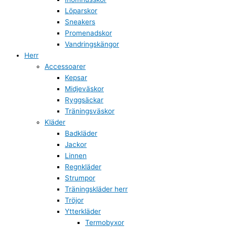
Löparskor
Sneakers
Promenadskor
Vandringskängor
Herr
Accessoarer
Kepsar
Midjeväskor
Ryggsäckar
Träningsväskor
Kläder
Badkläder
Jackor
Linnen
Regnkläder
Strumpor
Träningskläder herr
Tröjor
Ytterkläder
Termobyxor