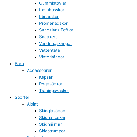
Gummistövlar
Inomhusskor
Löparskor
Promenadskor
Sandaler / Tofflor
Sneakers
Vandringskängor
Vattentäta
Vinterkängor
Barn
Accessoarer
Kepsar
Ryggsäckar
Träningsväskor
Sporter
Alpint
Skidglasögon
Skidhandskar
Skidhjälmar
Skidstrumpor