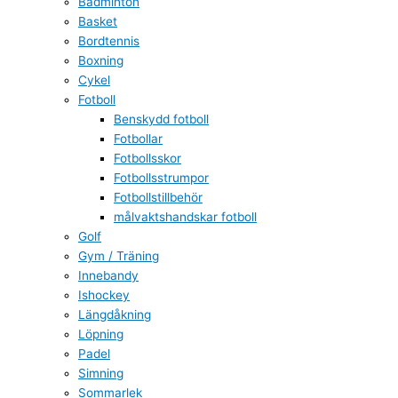
Badminton
Basket
Bordtennis
Boxning
Cykel
Fotboll
Benskydd fotboll
Fotbollar
Fotbollsskor
Fotbollsstrumpor
Fotbollstillbehör
målvaktshandskar fotboll
Golf
Gym / Träning
Innebandy
Ishockey
Längdåkning
Löpning
Padel
Simning
Sommarlek