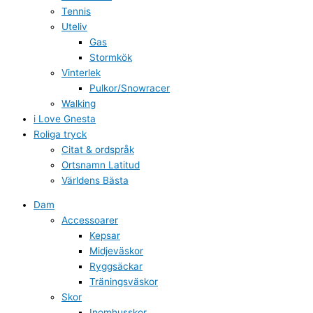
Tennis
Uteliv
Gas
Stormkök
Vinterlek
Pulkor/Snowracer
Walking
i Love Gnesta
Roliga tryck
Citat & ordspråk
Ortsnamn Latitud
Världens Bästa
Dam
Accessoarer
Kepsar
Midjeväskor
Ryggsäckar
Träningsväskor
Skor
Inomhusskor