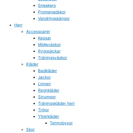
Sneakers
Promenadskor
Vandringskängor
Herr
Accessoarer
Kepsar
Midjeväskor
Ryggsäckar
Träningsväskor
Kläder
Badkläder
Jackor
Linnen
Regnkläder
Strumpor
Träningskläder herr
Tröjor
Ytterkläder
Termobyxor
Skor