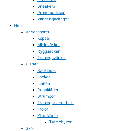
Sneakers
Promenadskor
Vandringskängor
Herr
Accessoarer
Kepsar
Midjeväskor
Ryggsäckar
Träningsväskor
Kläder
Badkläder
Jackor
Linnen
Regnkläder
Strumpor
Träningskläder herr
Tröjor
Ytterkläder
Termobyxor
Skor