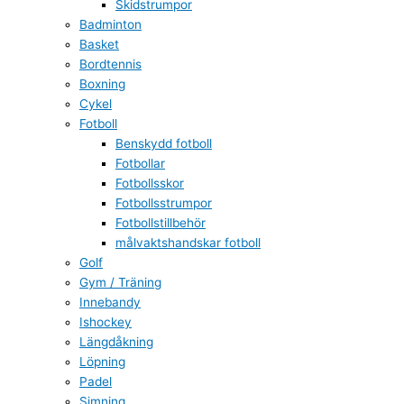
Skidstrumpor
Badminton
Basket
Bordtennis
Boxning
Cykel
Fotboll
Benskydd fotboll
Fotbollar
Fotbollsskor
Fotbollsstrumpor
Fotbollstillbehör
målvaktshandskar fotboll
Golf
Gym / Träning
Innebandy
Ishockey
Längdåkning
Löpning
Padel
Simning