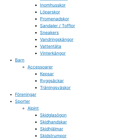
Inomhusskor
Löparskor
Promenadskor
Sandaler / Tofflor
Sneakers
Vandringskängor
Vattentäta
Vinterkängor
Barn
Accessoarer
Kepsar
Ryggsäckar
Träningsväskor
Föreningar
Sporter
Alpint
Skidglasögon
Skidhandskar
Skidhjälmar
Skidstrumpor