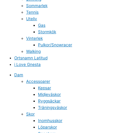
Sommarlek
Tennis
Uteliv
Gas
Stormkök
Vinterlek
Pulkor/Snowracer
Walking
Ortsnamn Latitud
i Love Gnesta
Dam
Accessoarer
Kepsar
Midjeväskor
Ryggsäckar
Träningsväskor
Skor
Inomhusskor
Löparskor