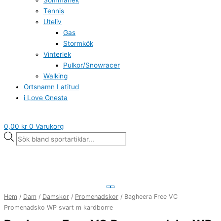
Sommarlek
Tennis
Uteliv
Gas
Stormkök
Vinterlek
Pulkor/Snowracer
Walking
Ortsnamn Latitud
i Love Gnesta
0,00
kr
0
Varukorg
Bagheera
Free
VC
Promenadsko
Hem
/
Dam
/
Damskor
/
Promenadskor
/ Bagheera Free VC
WP
Promenadsko WP svart m kardborre
svart