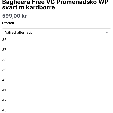
Bagheera Free VC Promenadsko WP
m
svart m kardborre
kardborre
mängd
599,00
kr
Storlek
36
37
38
39
40
41
42
43