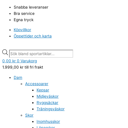
Hoppa
Products
Products
Snabba leveranser
till
search
search
Bra service
innehåll
Egna tryck
Köpvillkor
Öppettider och karta
0,00
kr
0
Varukorg
1.999,00
kr
till fri frakt
Dam
Accessoarer
Kepsar
Midjeväskor
Ryggsäckar
Träningsväskor
Skor
Inomhusskor
Löparskor