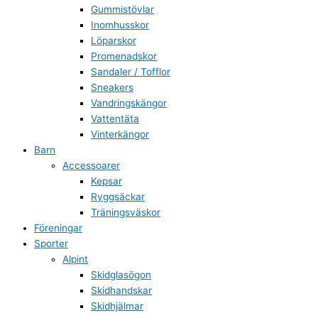
Gummistövlar
Inomhusskor
Löparskor
Promenadskor
Sandaler / Tofflor
Sneakers
Vandringskängor
Vattentäta
Vinterkängor
Barn
Accessoarer
Kepsar
Ryggsäckar
Träningsväskor
Föreningar
Sporter
Alpint
Skidglasögon
Skidhandskar
Skidhjälmar