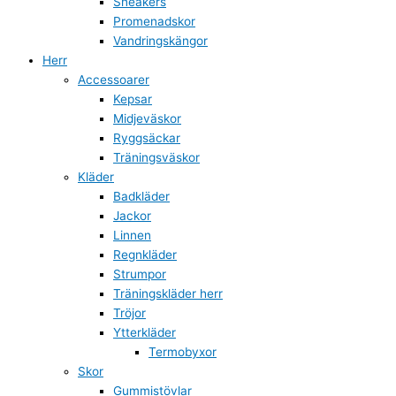
Sneakers
Promenadskor
Vandringskängor
Herr
Accessoarer
Kepsar
Midjeväskor
Ryggsäckar
Träningsväskor
Kläder
Badkläder
Jackor
Linnen
Regnkläder
Strumpor
Träningskläder herr
Tröjor
Ytterkläder
Termobyxor
Skor
Gummistövlar