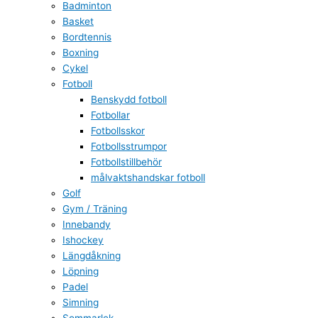
Badminton
Basket
Bordtennis
Boxning
Cykel
Fotboll
Benskydd fotboll
Fotbollar
Fotbollsskor
Fotbollsstrumpor
Fotbollstillbehör
målvaktshandskar fotboll
Golf
Gym / Träning
Innebandy
Ishockey
Längdåkning
Löpning
Padel
Simning