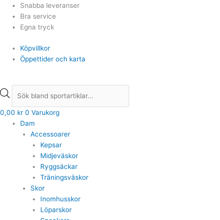
Hoppa
Products
Products
Snabba leveranser
till
search
search
Bra service
innehåll
Egna tryck
Köpvillkor
Öppettider och karta
0,00
kr
0
Varukorg
Dam
Accessoarer
Kepsar
Midjeväskor
Ryggsäckar
Träningsväskor
Skor
Inomhusskor
Löparskor