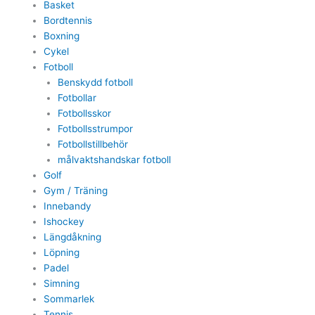
Basket
Bordtennis
Boxning
Cykel
Fotboll
Benskydd fotboll
Fotbollar
Fotbollsskor
Fotbollsstrumpor
Fotbollstillbehör
målvaktshandskar fotboll
Golf
Gym / Träning
Innebandy
Ishockey
Längdåkning
Löpning
Padel
Simning
Sommarlek
Tennis