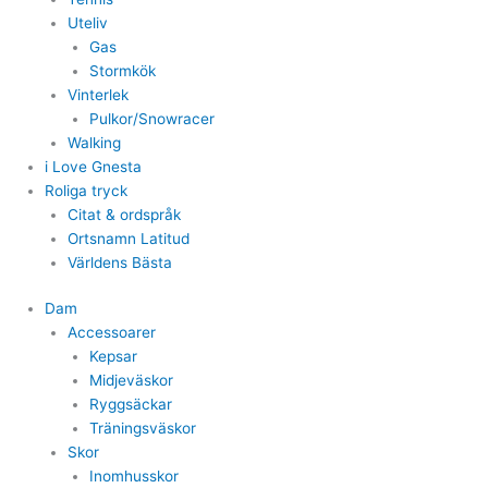
Uteliv
Gas
Stormkök
Vinterlek
Pulkor/Snowracer
Walking
i Love Gnesta
Roliga tryck
Citat & ordspråk
Ortsnamn Latitud
Världens Bästa
Dam
Accessoarer
Kepsar
Midjeväskor
Ryggsäckar
Träningsväskor
Skor
Inomhusskor