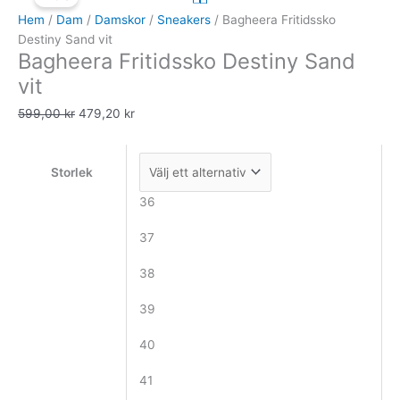
Destiny
priset
priset
Hem
/
Dam
/
Damskor
/
Sneakers
/ Bagheera Fritidssko
Sand
var:
är:
Destiny Sand vit
Bagheera Fritidssko Destiny Sand
vit
599,00 kr.
479,20 kr.
mängd
vit
599,00
kr
479,20
kr
Storlek
36
37
38
39
40
41