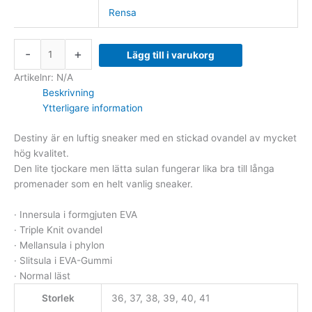
Rensa
-
+
Lägg till i varukorg
Artikelnr:
N/A
Beskrivning
Ytterligare information
Destiny är en luftig sneaker med en stickad ovandel av mycket
hög kvalitet.
Den lite tjockare men lätta sulan fungerar lika bra till långa
promenader som en helt vanlig sneaker.
· Innersula i formgjuten EVA
· Triple Knit ovandel
· Mellansula i phylon
· Slitsula i EVA-Gummi
· Normal läst
Storlek
36, 37, 38, 39, 40, 41