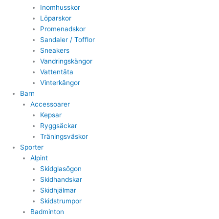
Inomhusskor
Löparskor
Promenadskor
Sandaler / Tofflor
Sneakers
Vandringskängor
Vattentäta
Vinterkängor
Barn
Accessoarer
Kepsar
Ryggsäckar
Träningsväskor
Sporter
Alpint
Skidglasögon
Skidhandskar
Skidhjälmar
Skidstrumpor
Badminton