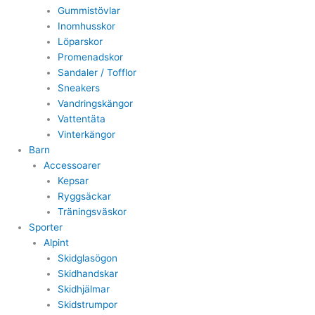
Gummistövlar
Inomhusskor
Löparskor
Promenadskor
Sandaler / Tofflor
Sneakers
Vandringskängor
Vattentäta
Vinterkängor
Barn
Accessoarer
Kepsar
Ryggsäckar
Träningsväskor
Sporter
Alpint
Skidglasögon
Skidhandskar
Skidhjälmar
Skidstrumpor