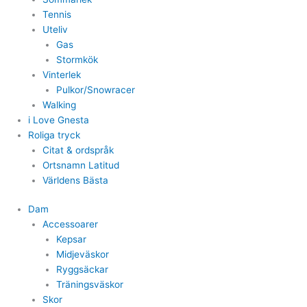
Tennis
Uteliv
Gas
Stormkök
Vinterlek
Pulkor/Snowracer
Walking
i Love Gnesta
Roliga tryck
Citat & ordspråk
Ortsnamn Latitud
Världens Bästa
Dam
Accessoarer
Kepsar
Midjeväskor
Ryggsäckar
Träningsväskor
Skor