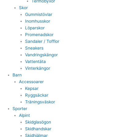
Termobyxor
Skor
Gummistövlar
Inomhusskor
Löparskor
Promenadskor
Sandaler / Tofflor
Sneakers
Vandringskängor
Vattentäta
Vinterkängor
Barn
Accessoarer
Kepsar
Ryggsäckar
Träningsväskor
Sporter
Alpint
Skidglasögon
Skidhandskar
Skidhjälmar