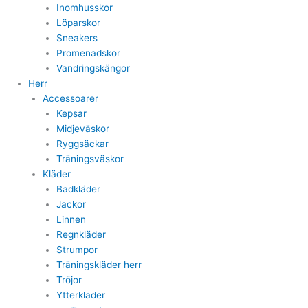
Inomhusskor
Löparskor
Sneakers
Promenadskor
Vandringskängor
Herr
Accessoarer
Kepsar
Midjeväskor
Ryggsäckar
Träningsväskor
Kläder
Badkläder
Jackor
Linnen
Regnkläder
Strumpor
Träningskläder herr
Tröjor
Ytterkläder