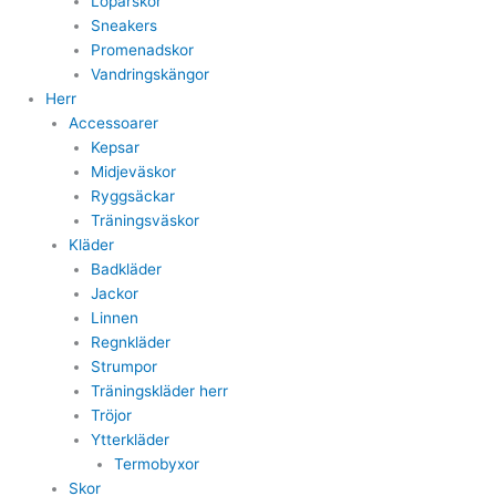
Löparskor
Sneakers
Promenadskor
Vandringskängor
Herr
Accessoarer
Kepsar
Midjeväskor
Ryggsäckar
Träningsväskor
Kläder
Badkläder
Jackor
Linnen
Regnkläder
Strumpor
Träningskläder herr
Tröjor
Ytterkläder
Termobyxor
Skor