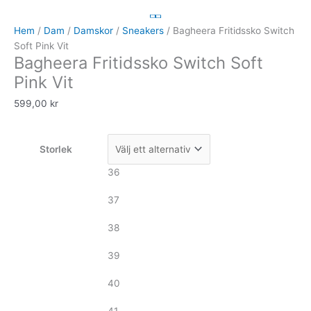
Fritidssko
Switch
Hem
/
Dam
/
Damskor
/
Sneakers
/ Bagheera Fritidssko Switch
Soft
Soft Pink Vit
Bagheera Fritidssko Switch Soft
Pink
Vit
Pink Vit
mängd
599,00
kr
Storlek
36
37
38
39
40