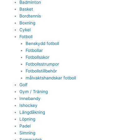
Badminton
Basket
Bordtennis
Boxning
Cykel
Fotboll
Benskydd fotboll
Fotbollar
Fotbollsskor
Fotbollsstrumpor
Fotbollstillbehör
målvaktshandskar fotboll
Golf
Gym / Träning
Innebandy
Ishockey
Längdåkning
Löpning
Padel
Simning
Sommarlek