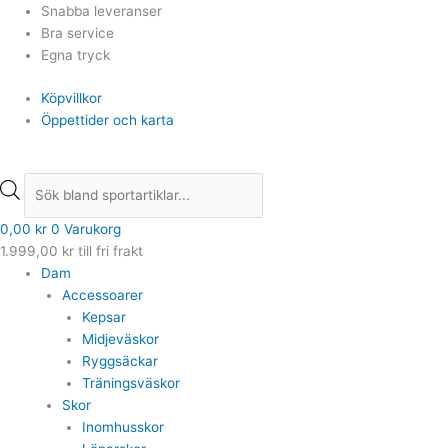
Hoppa
Products
Products
Snabba leveranser
till
search
search
Bra service
innehåll
Egna tryck
Köpvillkor
Öppettider och karta
0,00
kr
0
Varukorg
1.999,00
kr
till fri frakt
Dam
Accessoarer
Kepsar
Midjeväskor
Ryggsäckar
Träningsväskor
Skor
Inomhusskor